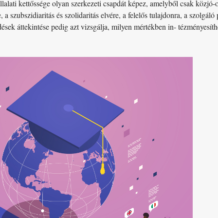
llalati kettőssége olyan szerkezeti csapdát képez, amelyből csak közjó-or
a szubszidiaritás és szolidaritás elvére, a felelős tulajdonra, a szolgáló 
dések áttekintése pedig azt vizsgálja, milyen mértékben in- tézményesít