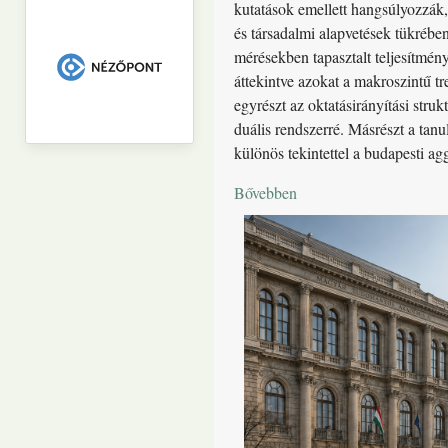
kutatások emellett hangsúlyozzák,
és társadalmi alapvetések tükrébe
mérésekben tapasztalt teljesítmén
áttekintve azokat a makroszintű t
egyrészt az oktatásirányítási stru
duális rendszerré. Másrészt a tanul
különös tekintettel a budapesti a
Bővebben