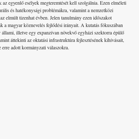
 az egyenlő esélyek megteremtését kell szolgálnia. Ezen elméleti
turális és hatékonysági problémákra, valamint a nemzetközi
 az elmúlt tizenhat évben. Jelen tanulmány ezen időszakot
k a magyar köznevelés fejlődési irányait. A kutatás fókuszában
gy állami, illetve egy expanzívan növekvő egyházi szektorra épülő
int áttekinti az oktatási infrastruktúra fejlesztésének kihívásait,
 erre adott kormányzati válaszokra.