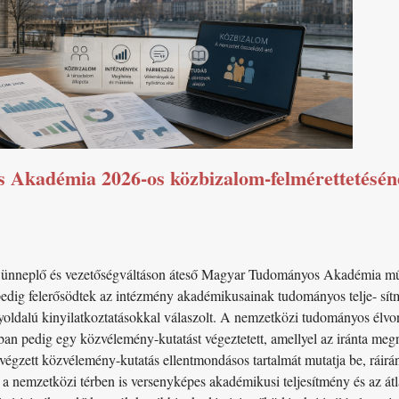
kadémia 2026-os közbizalom-felmérettetésének
t ünneplő és vezetőségváltáson áteső Magyar Tudományos Akadémia műk
 pedig felerősödtek az intézmény akadémikusainak tudományos telje- sítm
gyoldalú kinyilatkoztatásokkal válaszolt. A nemzetközi tudományos élvo
ban pedig egy közvélemény-kutatást végeztetett, amellyel az iránta meg
égzett közvélemény-kutatás ellentmondásos tartalmát mutatja be, rái
a nemzetközi térben is versenyképes akadémikusi teljesítmény és az át