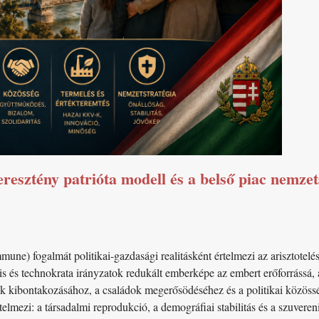
resztény patrióta modell és a belső piac nemzets
e) fogalmát politikai-gazdasági realitásként értelmezi az arisztotelés
ális és technokrata irányzatok redukált emberképe az embert erőforráss
ek kibontakozásához, a családok megerősödéséhez és a politikai közöss
elmezi: a társadalmi reprodukció, a demográfiai stabilitás és a szuvereni