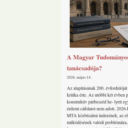
A Magyar Tudományos A
tanácsadója?
2026. május 14
Az alapításának 200. évfordulójá
kritika érte. Az utóbbi két évben
konstruktív párbeszéd he- lyett e
érdemi cáfolatot nem adott. 2026-
MTA közbizalmi indexének, az elv
működésének valódi problémáira, 