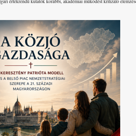
gári értékrendű kutatók korábbi, akadémiai működést kritizáló elemzése