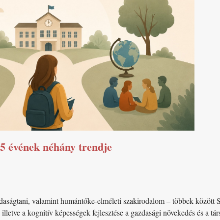
5 évének néhány trendje
daságtani, valamint humántőke-elméleti szakirodalom – többek között
, illetve a kognitív képességek fejlesztése a gazdasági növekedés és a