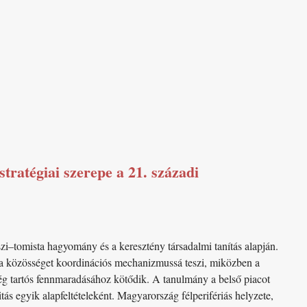
tratégiai szerepe a 21. századi
zi–tomista hagyomány és a keresztény társadalmi tanítás alapján.
á, a közösséget koordinációs mechanizmussá teszi, miközben a
ég tartós fennmaradásához kötődik. A tanulmány a belső piacot
tás egyik alapfeltételeként. Magyarország félperifériás helyzete,