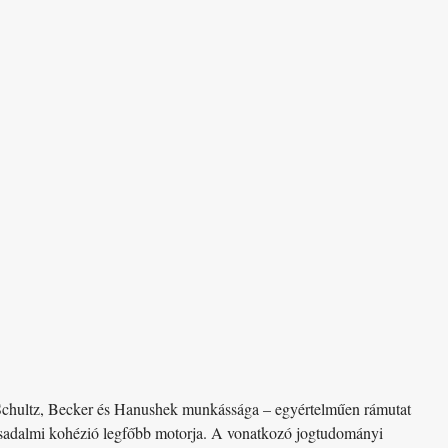
 Schultz, Becker és Hanushek munkássága – egyértelműen rámutat
 társadalmi kohézió legfőbb motorja. A vonatkozó jogtudományi