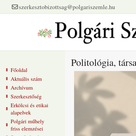
szerkesztobizottsag@polgariszemle.hu
Politológia, tá
Főoldal
Aktuális szám
Archívum
Szerkesztőség
Erkölcsi és etikai
alapelvek
Polgári műhely
friss elemzései