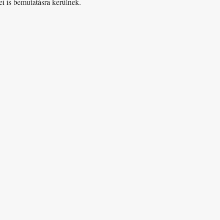
i is bemutatásra kerülnek.