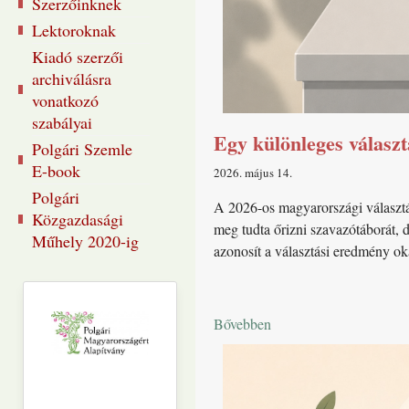
Szerzőinknek
Lektoroknak
Kiadó szerzői
archiválásra
vonatkozó
szabályai
Egy különleges választ
Polgári Szemle
E-book
2026. május 14
Polgári
A 2026-os magyarországi választá
Közgazdasági
meg tudta őrizni szavazótáborát, 
Műhely 2020-ig
azonosít a választási eredmény ok
Bővebben