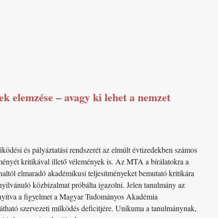
 elemzése – avagy ki lehet a nemzet
ödési és pályáztatási rendszerét az elmúlt évtizedekben számos
ényét kritikával illető vélemények is. Az MTA a bírálatokra a
naltól elmaradó akadémikusi teljesítményeket bemutató kritikára
nyilvánuló közbizalmat próbálta igazolni. Jelen tanulmány az
rányítva a figyelmet a Magyar Tudományos Akadémia
látható szervezeti működés deficitjére. Unikuma a tanulmánynak,