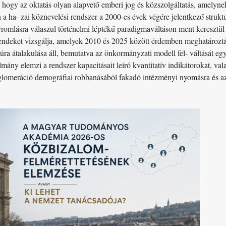
 hogy az oktatás olyan alapvető emberi jog és közszolgáltatás, amelynek
n a ha- zai köznevelési rendszer a 2000-es évek végére jelentkező struk
yromlásra válaszul történelmi léptékű paradigmaváltáson ment keresztül
rendeket vizsgálja, amelyek 2010 és 2025 között érdemben meghatároztá
ktúra átalakulása áll, bemutatva az önkormányzati modell fel- váltását e
mány elemzi a rendszer kapacitásait leíró kvantitatív indikátorokat, valam
gglomeráció demográfiai robbanásából fakadó intézményi nyomásra és az