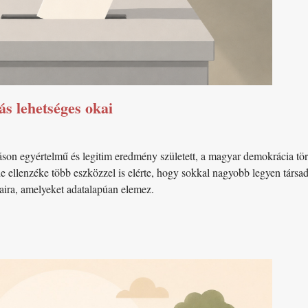
ás lehetséges okai
son egyértelmű és legitim eredmény született, a magyar demokrácia tö
de ellenzéke több eszközzel is elérte, hogy sokkal nagyobb legyen társa
aira, amelyeket adatalapúan elemez.