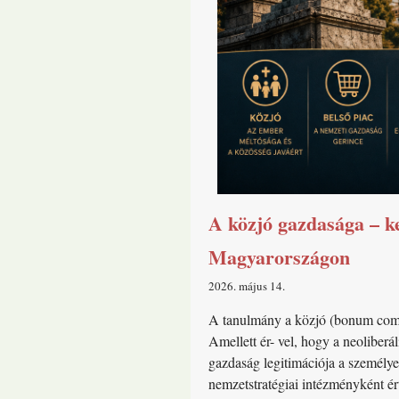
A közjó gazdasága – ke
Magyarországon
2026. május 14
A tanulmány a közjó (bonum commun
Amellett ér- vel, hogy a neoliber
gazdaság legitimációja a személy
nemzetstratégiai intézményként ért