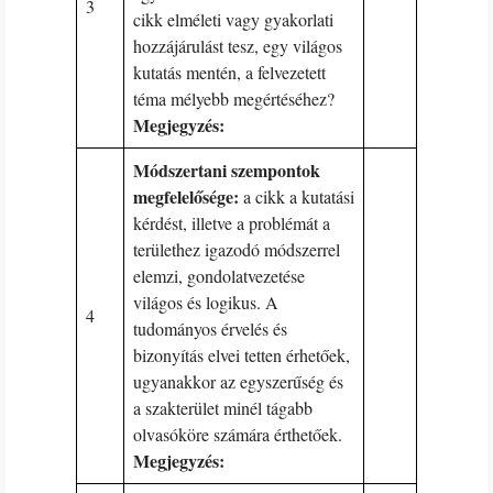
3
cikk elméleti vagy gyakorlati
hozzájárulást tesz, egy világos
kutatás mentén, a felvezetett
téma mélyebb megértéséhez?
Megjegyzés:
Módszertani szempontok
megfelelősége:
a cikk a kutatási
kérdést, illetve a problémát a
területhez igazodó módszerrel
elemzi, gondolatvezetése
világos és logikus. A
4
tudományos érvelés és
bizonyítás elvei tetten érhetőek,
ugyanakkor az egyszerűség és
a szakterület minél tágabb
olvasóköre számára érthetőek.
Megjegyzés: