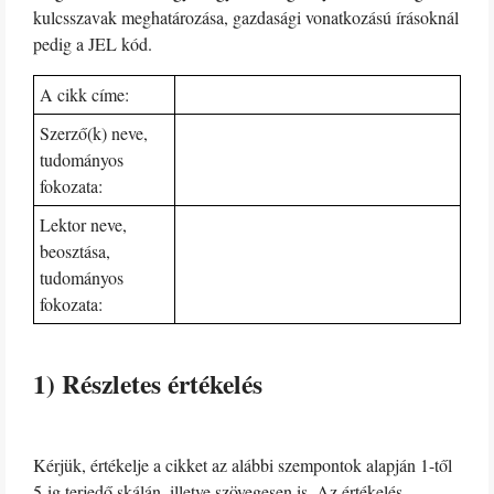
kulcsszavak meghatározása, gazdasági vonatkozású írásoknál
pedig a JEL kód.
A cikk címe:
Szerző(k) neve,
tudományos
fokozata:
Lektor neve,
beosztása,
tudományos
fokozata:
1) Részletes értékelés
Kérjük, értékelje a cikket az alábbi szempontok alapján 1-től
5-ig terjedő skálán, illetve szövegesen is. Az értékelés