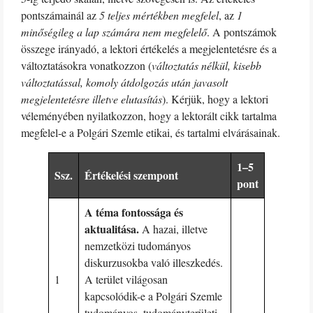
pontszámainál az
5 teljes mértékben megfelel
, az
1
minőségileg a lap számára nem megfelelő
. A pontszámok
összege irányadó, a lektori értékelés a megjelentetésre és a
változtatásokra vonatkozzon (
változtatás nélkül, kisebb
változtatással, komoly átdolgozás után javasolt
megjelentetésre illetve elutasítás
). Kérjük, hogy a lektori
véleményében nyilatkozzon, hogy a lektorált cikk tartalma
megfelel-e a Polgári Szemle etikai, és tartalmi elvárásainak.
1–5
Ssz.
Értékelési szempont
pont
A téma fontossága és
aktualitása.
A hazai, illetve
nemzetközi tudományos
diskurzusokba való illeszkedés.
1
A terület világosan
kapcsolódik-e a Polgári Szemle
tudományos, tudományterületi,