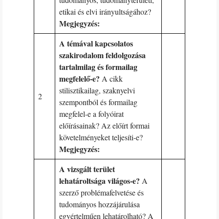
etikai és elvi irányultságához?
Megjegyzés:
A témával kapcsolatos
szakirodalom feldolgozása
tartalmilag és formailag
megfelelő-e?
A cikk
stilisztikailag, szaknyelvi
2
szempontból és formailag
megfelel-e a folyóirat
előírásainak? Az előírt formai
követelményeket teljesíti-e?
Megjegyzés:
A vizsgált terület
lehatároltsága világos-e?
A
szerző problémafelvetése és
tudományos hozzájárulása
egyértelműen lehatárolható? A