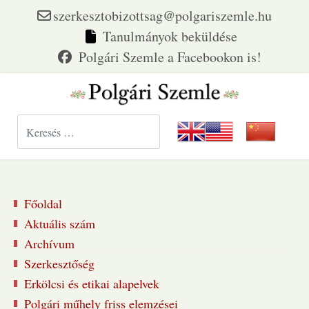
szerkesztobizottsag@polgariszemle.hu
Tanulmányok beküldése
Keresés...
Főoldal
Aktuális szám
Archívum
Szerkesztőség
Erkölcsi és etikai alapelvek
Polgári műhely friss elemzései