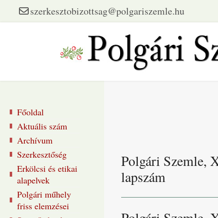
szerkesztobizottsag@polgariszemle.hu
Főoldal
Aktuális szám
Archívum
Szerkesztőség
Polgári Szemle, 
Erkölcsi és etikai
lapszám
alapelvek
Polgári műhely
friss elemzései
Polgári Szemle, 