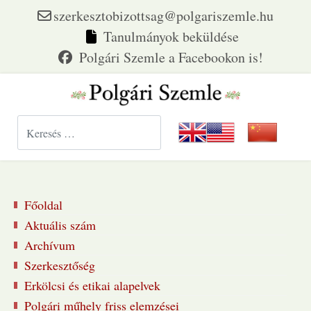
szerkesztobizottsag@polgariszemle.hu
Tanulmányok beküldése
Keresés...
Főoldal
Aktuális szám
Archívum
Szerkesztőség
Erkölcsi és etikai alapelvek
Polgári műhely friss elemzései