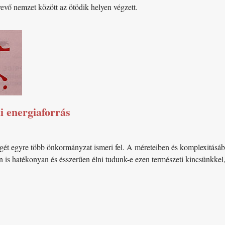
vevő nemzet között az ötödik helyen végzett.
i energiaforrás
gét egyre több önkormányzat ismeri fel. A méreteiben és komplexitásába
n is hatékonyan és ésszerűen élni tudunk-e ezen természeti kincsünk