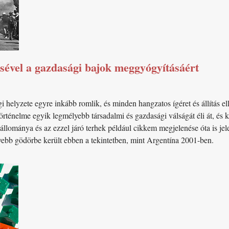
ésével a gazdasági bajok meggyógyításáért
helyzete egyre inkább romlik, és minden hangzatos ígéret és állítás e
történelme egyik legmélyebb társadalmi és gazdasági válságát éli át, és 
lománya és az ezzel járó terhek például cikkem megjelenése óta is jel
ebb gödörbe került ebben a tekintetben, mint Argentína 2001-ben.