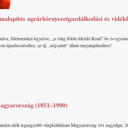
amalapítás agrárkörnyezetgazdálkodási és vidékf
ulva, félelmeinket legyőzve, „a világ fölött őrködő Rend”-be és egymá
om újraélesztéséhez, az új, „nép-párti” állam megalapításához!
 Magyarország (1851–1900)
inden idők legnagyobb világkiállításán Magyarország 161 nagydíjat, 26