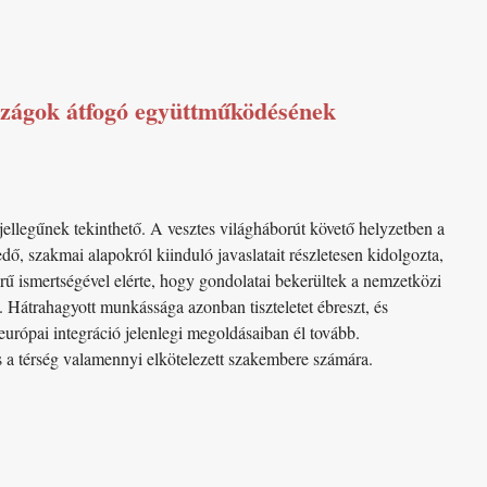
szágok átfogó együttműködésének
llegűnek tekinthető. A vesztes világháborút követő helyzetben a
edő, szakmai alapokról kiinduló javaslatait részletesen kidolgozta,
rű ismertségével elérte, hogy gondolatai bekerültek a nemzetközi
k. Hátrahagyott munkássága azonban tiszteletet ébreszt, és
urópai integráció jelenlegi megoldásaiban él tovább.
a térség valamennyi elkötelezett szakembere számára.