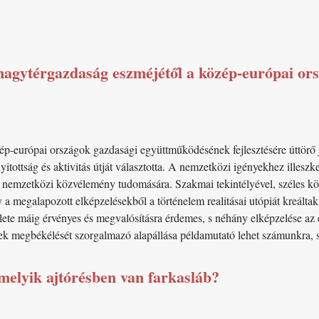
nagytérgazdaság eszméjétől a közép-európai or
-európai országok gazdasági együttműködésének fejlesztésére úttörő je
yitottság és aktivitás útját választotta. A nemzetközi igényekhez illeszk
és nemzetközi közvélemény tudomására. Szakmai tekintélyével, széles kö
 a megalapozott elképzelésekből a történelem realitásai utópiát kreálta
ete máig érvényes és megvalósításra érdemes, s néhány elképzelése az e
 megbékélését szorgalmazó alapállása példamutató lehet számunkra, s 
 melyik ajtórésben van farkasláb?