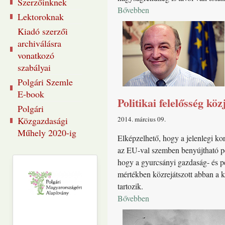
Szerzőinknek
Bővebben
Lektoroknak
Kiadó szerzői
archiválásra
vonatkozó
szabályai
Polgári Szemle
E-book
Politikai felelősség köz
Polgári
Közgazdasági
2014. március 09
Műhely 2020-ig
Elképzelhető, hogy a jelenlegi kor
az EU-val szemben benyújtható perr
hogy a gyurcsányi gazdaság- és pén
mértékben közrejátszott abban a k
tartozik.
Bővebben