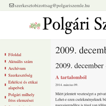
szerkesztobizottsag@polgariszemle.hu
2009. decemb
Főoldal
Aktuális szám
2009. december -
Archívum
Szerkesztőség
A tartalomból
Erkölcsi és etikai
2014. március 09
alapelvek
Miért jelentett veszteséget a pri
Polgári műhely
Lehet-e ezen cselekményeknek bün
friss elemzései
nagyságrendileg is távol van tőlün