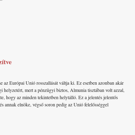
zítve
se az Európai Unió rosszallását váltja ki. Ez esetben azonban akár
i helyzetért, mert a pénzügyi biztos, Almunia tisztában volt azzal,
te, hogy az minden tekintetben helytálló. Ez a jelentés jelentős
 és annak elnöke, végső soron pedig az Unió felelősséggel