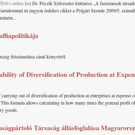
ffb@t-online.hu
) Dr. Póczik Szilveszter történész „A fasizmusok társada
 tartalommal írt nagyon érdekes cikket a Polgári Szemle 2009/5. számá
retném...
ffiapolitikája
szág felszámolása című könyvéről
ability of Diversification of Production at Ex
 of carrying out of diversification of production at enterprises at expen
 This formula allows calculating in how many times the general profit of
ary goods.
ágpártoló Társaság állásfoglalása Magyarorszá