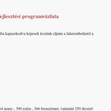
ejlesztési programvázlata
sba kapaszkodva képesek leszünk eljutni a falurombolástól a
4 arany-, 390 ezüst-, 366 bronzérmet, valamint 250 dicsérő