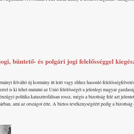
jogi, büntető- és polgári jogi felelősséggel kiegés
mányt felváltó új kormány itt leírt vagy ehhez hasonló felelősségfelveté
el is ki lehet mutatni az Unió felelősségét a jelenlegi magyar gazdaság
zügyi politika katasztrofálisan rossz, mégis a bizottság felé azt jelentet
árban, ami az országot érte. A biztos tevékenységéért pedig a bizottság