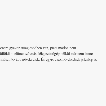
llenére gyakorlatilag csődben van, piaci módon nem
külföldi hitelfinanszírozás, lélegeztetőgép nélkül már nem lenne
entősen tovább növekedtek. És egyre csak növekednek jelenleg is.