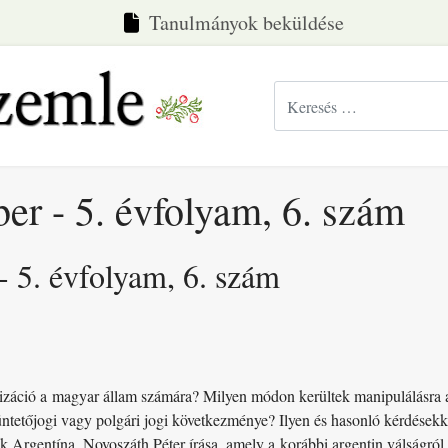
Tanulmányok beküldése
Keresés...
er - 5. évfolyam, 6. szám
 5. évfolyam, 6. szám
vatizáció a magyar állam számára? Milyen módon kerültek manipulálásra 
tetőjogi vagy polgári jogi következménye? Ilyen és hasonló kérdésekke
k Argentína. Novoszáth Péter írása, amely a korábbi argentin válságról.