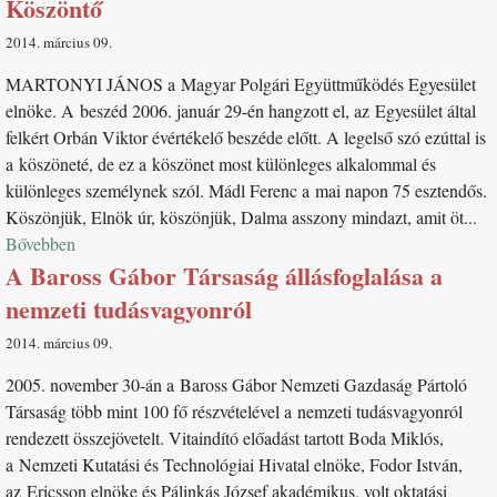
Köszöntő
2014. március 09
MARTONYI JÁNOS a Magyar Polgári Együttműködés Egyesület
elnöke. A beszéd 2006. január 29-én hangzott el, az Egyesület által
felkért Orbán Viktor évértékelő beszéde előtt. A legelső szó ezúttal is
a köszöneté, de ez a köszönet most különleges alkalommal és
különleges személynek szól. Mádl Ferenc a mai napon 75 esztendős.
Köszönjük, Elnök úr, köszönjük, Dalma asszony mindazt, amit öt...
Bővebben
A Baross Gábor Társaság állásfoglalása a
nemzeti tudásvagyonról
2014. március 09
2005. november 30-án a Baross Gábor Nemzeti Gazdaság Pártoló
Társaság több mint 100 fő részvételével a nemzeti tudásvagyonról
rendezett összejövetelt. Vitaindító előadást tartott Boda Miklós,
a Nemzeti Kutatási és Technológiai Hivatal elnöke, Fodor István,
az Ericsson elnöke és Pálinkás József akadémikus, volt oktatási