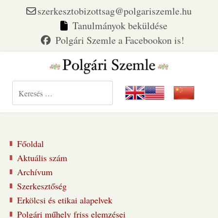
szerkesztobizottsag@polgariszemle.hu
Tanulmányok beküldése
Keresés...
Főoldal
Aktuális szám
Archívum
Szerkesztőség
Erkölcsi és etikai alapelvek
Polgári műhely friss elemzései