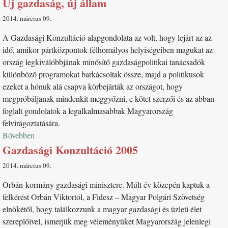
Új gazdaság, új állam
2014. március 09
A Gazdasági Konzultáció alapgondolata az volt, hogy lejárt az az
idő, amikor pártközpontok félhomályos helyiségeiben magukat az
ország legkiválóbbjának minősítő gazdaságpolitikai tanácsadók
különböző programokat barkácsoltak össze, majd a politikusok
ezeket a hónuk alá csapva körbejárták az országot, hogy
megpróbáljanak mindenkit meggyőzni, e kötet szerzői és az abban
foglalt gondolatok a legalkalmasabbak Magyarország
felvirágoztatására.
Bővebben
Gazdasági Konzultáció 2005
2014. március 09
Orbán-kormány gazdasági minisztere. Múlt év közepén kaptuk a
felkérést Orbán Viktortól, a Fidesz – Magyar Polgári Szövetség
elnökétől, hogy találkozzunk a magyar gazdasági és üzleti élet
szereplőivel, ismerjük meg véleményüket Magyarország jelenlegi