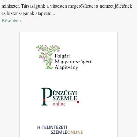
miniszter. Társaságunk a vitaesten megerősítette: a nemzet jólétének
és biztonságának alapvető...
Bővebben