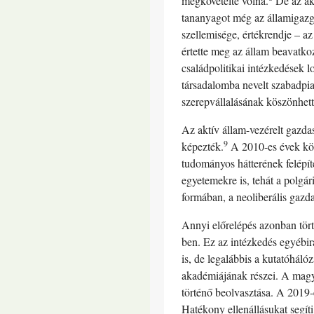
megkövetelte volna.
De az akt
tananyagot még az államigazga
szellemisége, értékrendje – a
értette meg az állam beavatk
családpolitikai intézkedések l
társadalomba nevelt szabadpia
szerepvállalásának köszönhett
Az aktív állam-vezérelt gazda
9
képezték.
A 2010-es évek köz
tudományos hátterének felépít
egyetemekre is, tehát a polgá
formában, a neoliberális gazdas
Annyi előrelépés azonban tört
ben. Ez az intézkedés egyébir
is, de legalábbis a kutatóhál
akadémiájának részei. A magya
történő beolvasztása. A 2019-e
Hatékony ellenállásukat segí