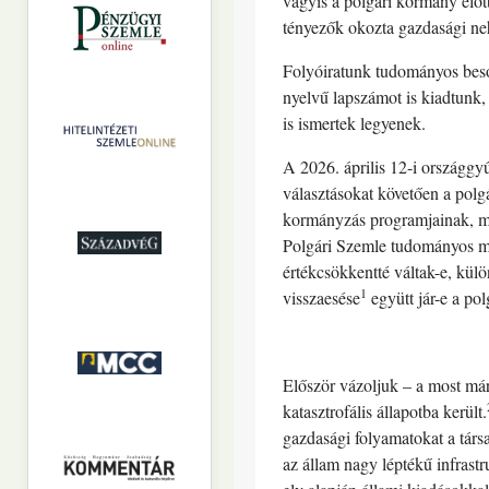
vagyis a polgári kormány előtt
tényezők okozta gazdasági ne
Folyóiratunk tudományos besor
nyelvű lapszámot is kiadtunk
is ismertek legyenek.
A 2026. április 12-i országgy
választásokat követően a polg
kormányzás programjainak, mű
Polgári Szemle tudományos műh
értékcsökkentté váltak-e, kül
1
visszaesése
együtt jár-e a po
Először vázoljuk – a most már
katasztrofális állapotba került.
gazdasági folyamatokat a társ
az állam nagy léptékű infrastr