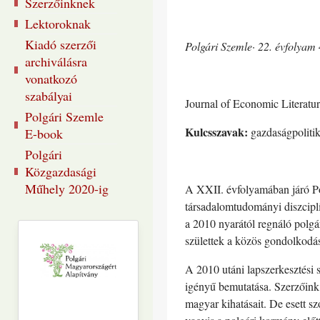
Szerzőinknek
Lektoroknak
Kiadó szerzői
Polgári Szemle· 22. évfolyam
archiválásra
vonatkozó
szabályai
Journal of Economic Literatu
Polgári Szemle
Kulcsszavak:
gazdaságpolitik
E-book
Polgári
Közgazdasági
Műhely 2020-ig
A XXII. évfolyamában járó Pol
társadalomtudományi diszciplí
a 2010 nyarától regnáló polgá
születtek a közös gondolkodás
A 2010 utáni lapszerkesztési 
igényű bemutatása. Szerzőink 
magyar kihatásait. De esett szó