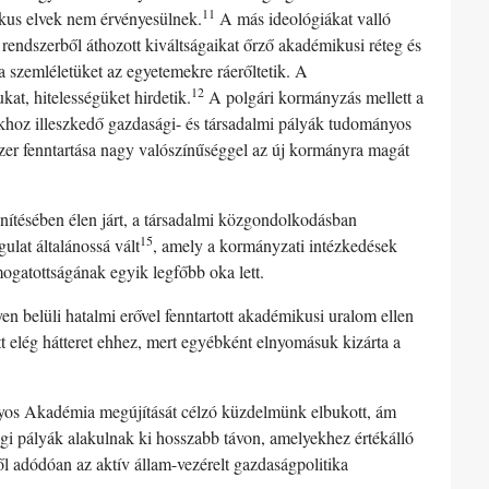
11
tikus elvek nem érvényesülnek.
A más ideológiákat valló
rendszerből áthozott kiváltságaikat őrző akadémikusi réteg és
a szemléletüket az egyetemekre ráerőltetik. A
12
at, hitelességüket hirdetik.
A polgári kormányzás mellett a
gokhoz illeszkedő gazdasági- és társadalmi pályák tudományos
szer fenntartása nagy valószínűséggel az új kormányra magát
lenítésében élen járt, a társadalmi közgondolkodásban
15
lat általánossá vált
, amely a kormányzati intézkedések
ogatottságának egyik legfőbb oka lett.
 belüli hatalmi erővel fenntartott akadémikusi uralom ellen
tt elég hátteret ehhez, mert egyébként elnyomásuk kizárta a
nyos Akadémia megújítását célzó küzdelmünk elbukott, ám
i pályák alakulnak ki hosszabb távon, amelyekhez értékálló
l adódóan az aktív állam-vezérelt gazdaságpolitika