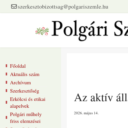
szerkesztobizottsag@polgariszemle.hu
Főoldal
Aktuális szám
Archívum
Szerkesztőség
Az aktív ál
Erkölcsi és etikai
alapelvek
2026. május 14
Polgári műhely
friss elemzései