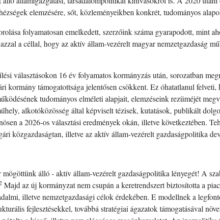
 álló államigazgatási, társadalompolitikai kihívásokról is. A 2020 utáni
hézségek elemzésére, sőt, közleményeikben konkrét, tudományos alapok
olása folyamatosan emelkedett, szerzőink száma gyarapodott, mint ahog
, azzal a céllal, hogy az aktív állam-vezérelt magyar nemzetgazdaság
űlési választásokon 16 év folyamatos kormányzás után, sorozatban megn
ári kormány támogatottsága jelentősen csökkent. Ez óhatatlanul felveti
ködésének tudományos elméleti alapjait, elemzéseink rezüméjét megvizs
ely, alkotóközösség által képviselt tézisek, kutatások, publikált dol
önösen a 2026-os választási eredmények okán, illetve következtében. Te
lgári közgazdaságtan, illetve az aktív állam-vezérelt gazdaságpolitika d
 mögöttünk álló - aktív állam-vezérelt gazdaságpolitika lényegét! A s
2
Majd az új kormányzat nem csupán a keretrendszert biztosította a pia
adalmi, illetve nemzetgazdasági célok érdekében. E modellnek a legfont
ukturális fejlesztésekkel, továbbá stratégiai ágazatok támogatásával növe