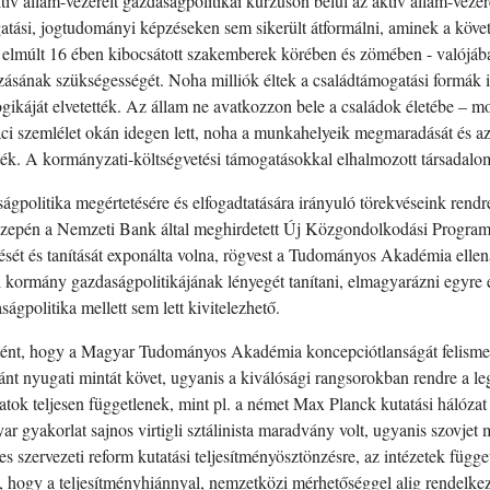
ív állam-vezérelt gazdaságpolitikai kurzuson belül az aktív állam-vezé
tási, jogtudományi képzéseken sem sikerült átformálni, aminek a követ
z elmúlt 16 ében kibocsátott szakemberek körében és zömében - valójáb
ozásának szükségességét. Noha milliók éltek a családtámogatási formák
ogikáját elvetették. Az állam ne avatkozzon bele a családok életébe – m
ci szemlélet okán idegen lett, noha a munkahelyeik megmaradását és az
ék. A kormányzati-költségvetési támogatásokkal elhalmozott társadalom 
ságpolitika megértetésére és elfogadtatására irányuló törekvéseink ren
epén a Nemzeti Bank által meghirdetett Új Közgondolkodási Program,
ését és tanítását exponálta volna, rögvest a Tudományos Akadémia ellená
ri kormány gazdaságpolitikájának lényegét tanítani, elmagyarázni egyre 
ágpolitika mellett sem lett kivitelezhető.
ént, hogy a Magyar Tudományos Akadémia koncepciótlanságát felismerve 
ánt nyugati mintát követ, ugyanis a kiválósági rangsorokban rendre a le
ózatok teljesen függetlenek, mint pl. a német Max Planck kutatási háló
r gyakorlat sajnos virtigli sztálinista maradvány volt, ugyanis szovjet
s szervezeti reform kutatási teljesítményösztönzésre, az intézetek függ
ti, hogy a teljesítményhiánnyal, nemzetközi mérhetőséggel alig rendel