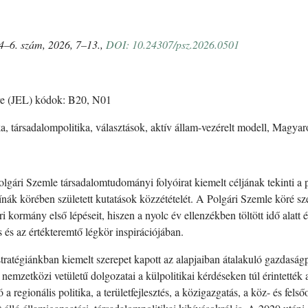
 4–6. szám, 2026, 7–13.,
DOI:
10.24307/psz.2026.0501
re (JEL) kódok: B20, N01
a, társadalompolitika, választások, aktív állam-vezérelt modell, Magyar
gári Szemle társadalomtudományi folyóirat kiemelt céljának tekinti a 
nák körében született kutatások közzétételét. A Polgári Szemle köré sz
ri kormány első lépéseit, hiszen a nyolc év ellenzékben töltött idő alat
 és az értékteremtő légkör inspirációjában.
stratégiánkban kiemelt szerepet kapott az alapjaiban átalakuló gazdaság
nemzetközi vetületű dolgozatai a külpolitikai kérdéseken túl érintették
 a regionális politika, a területfejlesztés, a közigazgatás, a köz- és fel