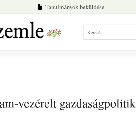
Tanulmányok beküldése
Keresés...
lam-vezérelt gazdaságpolit