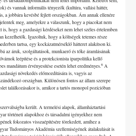
- és társadalompolitikákat nem lehet importálni. Keletről sem,
 és vannak informális tényezők (kultúra, vallási háttér,
más, a jobbára kevésbé fejlett országokban. Ám annak ellenére
ok jelentek meg, amelyekre a válaszunk, hogy a piacokat nem
t is, hogy a gazdasági kérdéseket nem lehet széles értelemben
an kezelhetők. Igazoltuk, hogy a költségek tetemes része
derben tartsa, egy kockázatmérséklő hátteret alakítson ki.
bbá az áruk, szolgáltatások, munkaerő és tőke áramlásának
vámok leépítése és a protekcionista iparpolitika kellő
6
bbes mandátum érvényesítése esetén lehet eredményes.
A
gazdasági növekedés előmozdítására is, vagyis az
ni szándékozó országban. Különösen fontos az állam szerepe
reslet találkozásakor is, amikor a tartós monopol pozícióban
zerválságba került. A termelési alapok, államháztartási
gyar történeti alapokhoz és társadalmi igényekhez nem
epének fokozatos visszaépítésére törekedett, amihez a
agyar Tudományos Akadémia szellemiségének átalakulását is