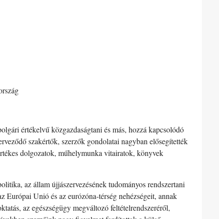
ország
polgári értékelvű közgazdaságtani és más, hozzá kapcsolódó
erveződő szakértők, szerzők gondolatai nagyban elősegítették
t értékes dolgozatok, műhelymunka vitairatok, könyvek
politika, az állam újjászervezésének tudományos rendszertani
 az Európai Unió és az eurózóna-térség nehézségeit, annak
sőoktatás, az egészségügy megváltozó feltételrendszeréről,