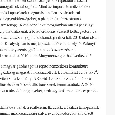
erületén kiemelt szektorokat jelölt ki (például a közúti
 támogatásokkal segített. Mind az import- és működőtőke
niós kapcsolatok megtartása mellett. A társadalmi
 egyenlőtlenségeket, a piaci ár alatt biztosította a
, árrés-stop). A családpolitikai programban állami pénzügyi
ly biztosításának a belső erőforrás-vezérelt költségvetési- és
zületések anyagi feltételeinek javítása lett. 2010 után elveit
ar Királyságban is megtapasztalható volt, amelyről Polányi
ténelmi kényszerűségből – a piacok szervezésére,
3
inkarnációja a 2010 utáni Magyarországon bekövetkezett.
 a magyar gazdaságot is repítő nemzetközi konjunktúra
4
a gazdaság magasabb hozzáadott érték előállítását célba véve
,
kivitelezni a kormány. A Covid-19, az orosz-ukrán háború
itás és az erős szociális transzferek fennmaradtak. A 2020
tva a társadalmi igényeket, amit egy erős monetáris expanzió
ztalhatóvá váltak a reálbéremelkedések, a családi támogatások
rminált makrogazdasági pálya gyengélkedéséből alig érzett