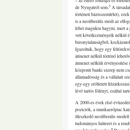
– az eltérő földrajzi és tört
5
de Nyugatról sem.
A társadal
történeti bázisszemlélet), eze
is a neoliberális módi az elfo
lehet magukra hagyni, mert a 
vett következményeik nélkül é
bizonytalanságból, kockázatok
Igazoltuk, hogy egy feltörekv
átmenet nélkül történő lehetőv
átmenet nélküli érvényesítése
központi banki szerep nem csa
államadósság és a vállalati s
egy-egy erőltetett felzárkózás
lévő tartós fölényt, ezáltal ta
A 2000-es évek első évtizedén
pozíciók, a munkaerőpiac kata
illeszkedő neoliberális modell
tudományos hátteret és a ren
8