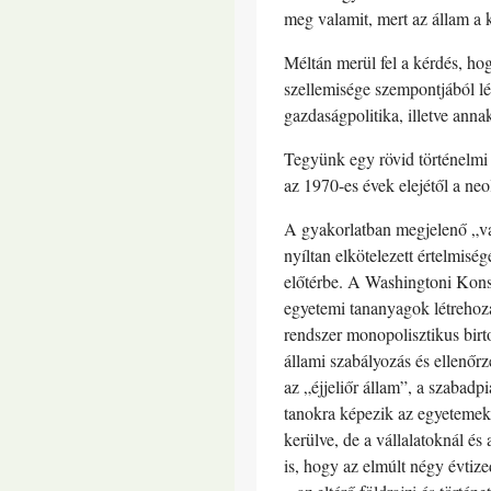
meg valamit, mert az állam a k
Méltán merül fel a kérdés, h
szellemisége szempontjából lén
gazdaságpolitika, illetve ann
Tegyünk egy rövid történelmi 
az 1970-es évek elejétől a neol
A gyakorlatban megjelenő „vad
nyíltan elkötelezett értelmisé
előtérbe. A Washingtoni Konsz
egyetemi tananyagok létrehozá
rendszer monopolisztikus birto
állami szabályozás és ellenőr
az „éjjeliőr állam”, a szabadpi
tanokra képezik az egyetemeken
kerülve, de a vállalatoknál és
is, hogy az elmúlt négy évtiz