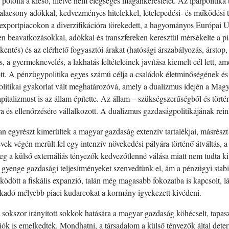
pótolta a kieső, illetve nem elégséges magánkeresletet. Az iparpolitika t
alacsony adókkal, kedvezményes hitelekkel, letelepedési- és működési
exportpiacokon a diverzifikációra törekedett, a hagyományos Európai U
en beavatkozásokkal, adókkal és transzfereken keresztül mérsékelte a piaci
kentés) és az elérhető fogyasztói árakat (hatósági árszabályozás, árstop
a gyermeknevelés, a lakhatás feltételeinek javítása kiemelt cél lett, ame
t. A pénzügypolitika egyes számú célja a családok életminőségének és a s
litikai gyakorlat vált meghatározóvá, amely a dualizmus idején a Magy
apitalizmust is az állam építette. Az állam – szükségszerűségből és tör
ra és ellenőrzésére vállalkozott. A dualizmus gazdaságpolitikájának re
 egyrészt kimerültek a magyar gazdaság extenzív tartalékjai, másrészt
vek végén merült fel egy intenzív növekedési pályára történő átváltás, 
eg a külső externáliás tényezők kedvezőtlenné válása miatt nem tudta 
 gyenge gazdasági teljesítményeket szenvedtünk el, ám a pénzügyi stabil
ödött a fiskális expanzió, talán még magasabb fokozatba is kapcsolt, lá
akadó mélyebb piaci kudarcokat a kormány igyekezett kivédeni.
 sokszor irányított sokkok hatására a magyar gazdaság köhécselt, tapas
ók is emelkedtek. Mondhatni, a társadalom a külső tényezők által dete