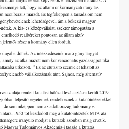
relt tudományos teóriát képviselők ellenzékben maradtak. A
kezménye lett, hogy az állami önkormányzati irányítás
an neoliberális maradt. És legfőképpen a társadalom nem
 igénybevételének lehetőségével, ám a bőkezű magyar
ondták. A kis- és középvállalati szektor támogatása a
 emelkedő reálbéreket pontosan az állam aktív
jelentős része a kormány ellen fordult.
dre dugába dőltek. Az intézkedéseink maró gúny tárgyát
 amely az alkalmazott nem konvencionális gazdaságpolitika
10
llásába ütközött.
Ez az elutasító szemlélet lehatolt az
esélytelenebb vállalkozásnak tűnt. Sajnos, még alternatív
az alája rendelt kutatási hálózat leválasztásra került 2019-
gjobban teljesítő egyetemek rendelkeznek a kutatóintézetekkel
zat – de semmiképpen nem az adott ország tudományos
 mintára, 1950-től kezdődött meg a kutatóintézetek MTA alá
etlenségére irányuló módját a kutatók azonban máig elvetik.
kező Magyar Tudományos Akadémia-i tagság a kutatás