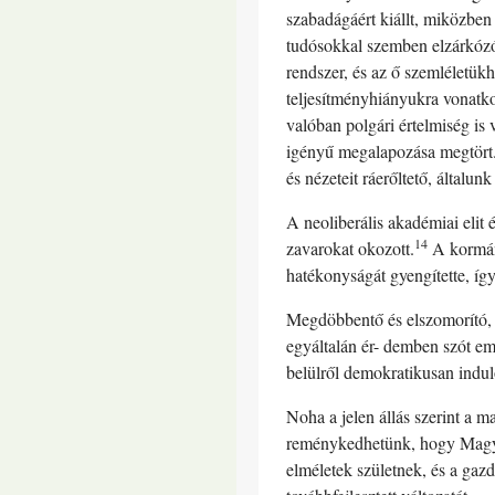
szabadágáért kiállt, miközben 
tudósokkal szemben elzárkózóa
rendszer, és az ő szemléletük
teljesítményhiányukra vonatko
valóban polgári értelmiség is
igényű megalapozása megtört. 
és nézeteit ráerőltető, általunk
A neoliberális akadémiai elit 
14
zavarokat okozott.
A kormány
hatékonyságát gyengítette, íg
Megdöbbentő és elszomorító, h
egyáltalán ér- demben szót eme
belülről demokratikusan indul
Noha a jelen állás szerint a
reménykedhetünk, hogy Magyar
elméletek születnek, és a gaz