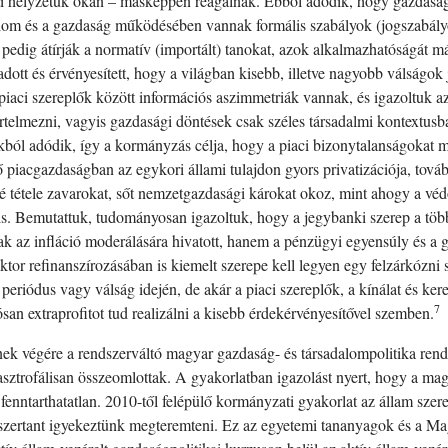
éneti helyzetük okán – másképpen reagálnak. Ebből adódik, hogy gazdaság
om és a gazdaság működésében vannak formális szabályok (jogszabályok)
k pedig átírják a normatív (importált) tanokat, azok alkalmazhatóságát 
gadott és érvényesített, hogy a világban kisebb, illetve nagyobb válság
piaci szereplők között információs aszimmetriák vannak, és igazoltuk az
rtelmezni, vagyis gazdasági döntések csak széles társadalmi kontextusb
ból adódik, így a kormányzás célja, hogy a piaci bizonytalanságokat me
ő piacgazdaságban az egykori állami tulajdon gyors privatizációja, tová
é tétele zavarokat, sőt nemzetgazdasági károkat okoz, mint ahogy a védő
 is. Bemutattuk, tudományosan igazoltuk, hogy a jegybanki szerep a tö
k az infláció moderálására hivatott, hanem a pénzügyi egyensúly és a 
zektor refinanszírozásában is kiemelt szerepe kell legyen egy felzárkóz
i periódus vagy válság idején, de akár a piaci szereplők, a kínálat és ke
7
rtósan extraprofitot tud realizálni a kisebb érdekérvényesítővel szemben.
ek végére a rendszerváltó magyar gazdaság- és társadalompolitika rends
sztrofálisan összeomlottak. A gyakorlatban igazolást nyert, hogy a ma
 fenntarthatatlan. 2010-től felépülő kormányzati gyakorlat az állam szer
dszertant igyekeztünk megteremteni. Ez az egyetemi tananyagok és a M