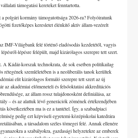
llalati támogatási kereteket fenntartotta.
t a polgári kormány támogatottsága 2026-ra? Folyóiratunk
tti fizetőképes keresletet élénkítő aktív állam-vezérelt
az IMF-Világbank felé történő eladósodás kezdetétől, vagyis
 lépésről-lépésre felépült, majd kizárólagos szerepre tett szert.
. A Kádár-korszak technokrata, de sok esetben politikailag
ós rétegének szemléletében is a neoliberális tanok kerültek
iai elit kizárólagos formáló szerepre tett szert az új
r az akadémiai előmeneteli és felsőoktatási akkreditációs
őbbrendűsége, az állam rossz tulajdonosként definiálása, az
ztály – és az alattuk lévő generációk zömének értékrendjében
itás következtében ma is ez a tantétel. Így, a szabadpiaci
telmiség pedig ezt képviseli egyetemi-középiskolai katedrára
rpretálásában, a társadalom széles tömegei felé. Annak ellenére
 ugyanazokra a szabályokra, gazdasági helyzetekre az emberek