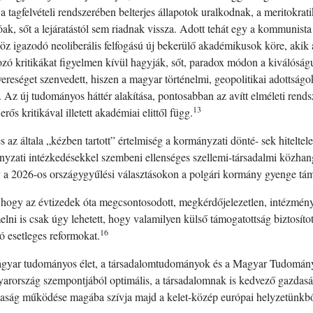
a tagfelvételi rendszerében belterjes állapotok uralkodnak, a meritokra
k, sőt a lejáratástól sem riadnak vissza. Adott tehát egy a kommunista 
höz igazodó neoliberális felfogású új bekerülő akadémikusok köre, akik 
zó kritikákat figyelmen kívül hagyják, sőt, paradox módon a kiválóságuk
 vereséget szenvedett, hiszen a magyar történelmi, geopolitikai adottsá
Az új tudományos háttér alakítása, pontosabban az avítt elméleti rend
13
 erős kritikával illetett akadémiai elittől függ.
és az általa „kézben tartott” értelmiség a kormányzati dönté- sek hitelte
zati intézkedésekkel szembeni ellenséges szellemi-társadalmi közhangu
y a 2026-os országygyűlési választásokon a polgári kormány gyenge tám
ogy az évtizedek óta megcsontosodott, megkérdőjelezetlen, intézményen
lni is csak úgy lehetett, hogy valamilyen külső támogatottság biztosíto
16
ó esetleges reformokat.
 magyar tudományos élet, a társadalomtudományok és a Magyar Tudomá
ország szempontjából optimális, a társadalomnak is kedvező gazdaság
daság működése magába szívja majd a kelet-közép európai helyzetünkbő