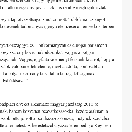
 években szerzőink nagy figyelmet fordítottak a külső
on álló megoldási javaslatokat is rendre megfogalmaztak.
y a lap olvasottsága is nőttön-nőtt. Több kínai és angol
 működésének tudományos igényű elemzései a nemzetközi térben
yert országgyűlési-, önkormányzati és európai parlamenti
, hogy szerény közreműködésünket, vagyis a polgári
gáljuk. Vagyis, egyfajta véleményt fejtsünk ki arról, hogy a
gozatok valóban értéktelenné, meghaladottá, pontosabban
hát a polgári kormány társadalmi támogatottságának
evalválódásával?
zabadpiaci elveket alkalmazó magyar gazdaság 2010-re
cnak, hanem közvetlen beavatkozásokkal kezdte alakítani a
osabb pillérje volt a beruházásösztönzés, melynek keretében
lte a termelést. A keresletszabályozás terén pedig a Keynes-i