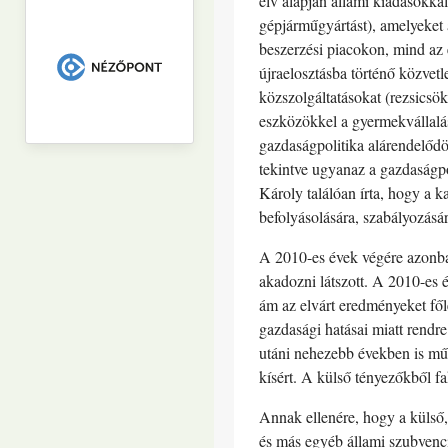
elv alapján állami kiadásokkal 
gépjárműgyártást), amelyeket 
beszerzési piacokon, mind az 
újraelosztásba történő közvetl
közszolgáltatásokat (rezsicsök
eszközökkel a gyermekvállalás, 
gazdaságpolitika alárendelődöt
tekintve ugyanaz a gazdaságpo
Károly találóan írta, hogy a k
befolyásolására, szabályozásá
A 2010-es évek végére azonban
akadozni látszott. A 2010-es é
ám az elvárt eredményeket fől
gazdasági hatásai miatt rendre
utáni nehezebb években is műk
kísért. A külső tényezőkből f
Annak ellenére, hogy a külső,
és más egyéb állami szubvenci