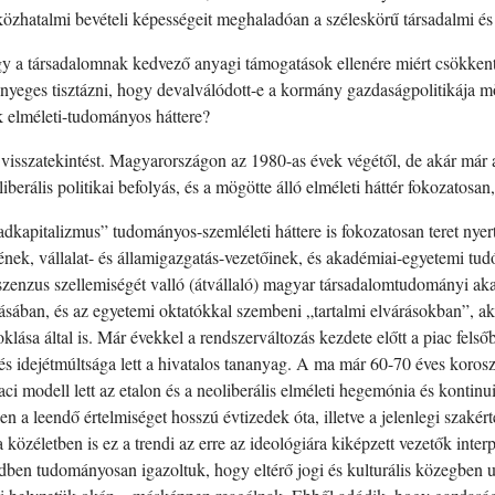
özhatalmi bevételi képességeit meghaladóan a széleskörű társadalmi és vá
ogy a társadalomnak kedvező anyagi támogatások ellenére miért csökken
yeges tisztázni, hogy devalválódott-e a kormány gazdaságpolitikája mögö
ak elméleti-tudományos háttere?
visszatekintést. Magyarországon az 1980-as évek végétől, de akár már 
iberális politikai befolyás, és a mögötte álló elméleti háttér fokozatosan,
kapitalizmus” tudományos-szemléleti háttere is fokozatosan teret nyert
gének, vállalat- és államigazgatás-vezetőinek, és akadémiai-egyetemi tud
enzus szellemiségét valló (átvállaló) magyar társadalomtudományi akadém
sában, és az egyetemi oktatókkal szembeni „tartalmi elvárásokban”, aká
klása által is. Már évekkel a rendszerváltozás kezdete előtt a piac fels
zés idejétmúltsága lett a hivatalos tananyag. A ma már 60-70 éves koros
aci modell lett az etalon és a neoliberális elméleti hegemónia és kontinu
 a leendő értelmiséget hosszú évtizedek óta, illetve a jelenlegi szakér
 a közéletben is ez a trendi az erre az ideológiára kiképzett vezetők inte
edben tudományosan igazoltuk, hogy eltérő jogi és kulturális közegben