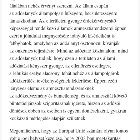
általában nehéz érvényt szerezni. Az állam csupán
az adóalanyok állampolgári hűségére, becsületességére
támaszkodhat. Az e területen gyenge érdekérvényesítő
képességgel rendelkező államok amnesztiarendszerei éppen
ezért a jóindulat megnyerésére irányuló kísérletként is
felfoghatók, amelyben az adóalanyt ösztönözni kívánják
az önkéntes teljesítésre. Mind az adóztató közhatalom, mind
az adóalanyok tudják, hogy ezen a területen az állami
adóztatási kényszer gyenge, az ellenőrzés esetleges,
a lebukás esélye alacsony, tehát nehéz az állampolgárok
adókikerülési tevékenységének felderítése. Éppen ezért
lényeges eleme az amnesztiarendszereknek
az adókedvezmény és büntetlenség, és az amnesztiát követő
büntetőeljárások szigorításának ígérete, hiszen az adózói
döntések ebben az esetben is egyéni döntésekként, gyakran
kockázati mérlegelés alapján születnek.
Megemlíteném, hogy az Európai Unió számára olyan fontos
volt e jogi helyzet kezelése, hogy 2003-ban megtakarítási