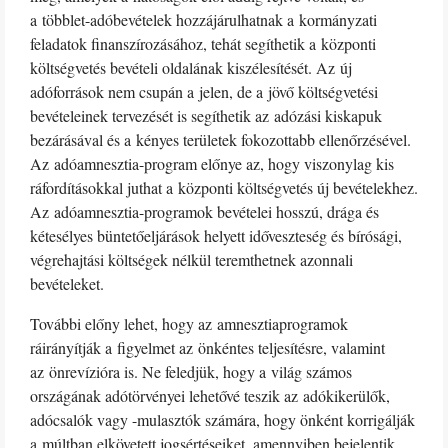
a többlet-adóbevételek hozzájárulhatnak a kormányzati
feladatok finanszírozásához, tehát segíthetik a központi
költségvetés bevételi oldalának kiszélesítését. Az új
adóforrások nem csupán a jelen, de a jövő költségvetési
bevételeinek tervezését is segíthetik az adózási kiskapuk
bezárásával és a kényes területek fokozottabb ellenőrzésével.
Az adóamnesztia-program előnye az, hogy viszonylag kis
ráfordításokkal juthat a központi költségvetés új bevételekhez.
Az adóamnesztia-programok bevételei hosszú, drága és
kétesélyes büntetőeljárások helyett időveszteség és bírósági,
végrehajtási költségek nélkül teremthetnek azonnali
bevételeket.
További előny lehet, hogy az amnesztiaprogramok
ráirányítják a figyelmet az önkéntes teljesítésre, valamint
az önrevízióra is. Ne feledjük, hogy a világ számos
országának adótörvényei lehetővé teszik az adókikerülők,
adócsalók vagy -mulasztók számára, hogy önként korrigálják
a múltban elkövetett jogsértéseiket, amennyiben bejelentik