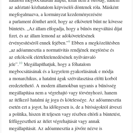
az adóztató közhatalom képviselői döntenek róla. Másként
megfogalmazva, a kormányzat kezdeményezésére
a parlament dönthet arról, hogy az elkövetett bűnt ne kövesse
büntetés. „Az állam elfogadja, hogy a bűnös megváltási díjat
fizet, és az állam lemond az adókövetelésének
9
érvényesítéséről ennek fejében.”
Ebben a megközelítésben
„az adóamnesztia a normativitás rendjének megtörése és
az erkölcsök elértéktelenedésének nyilvánvaló
10
jele”.
Megállapíthatjuk, hogy a főhatalom
megbocsátásának és a kegyelem gyakorlásának e módja
a monarchikus, a hatalmi ágak szétválasztása előtti korból
eredeztethető. A modern államokban ugyanis a bűnösség
megállapítása nem a végrehajtó vagy törvényhozó, hanem
az ítélkező hatalmi ág joga és kötelessége. Az adóamnesztia
esetén ezt a jogot, ha időlegesen is, de a bíróságoktól átveszi
a politika, hiszen itt teljesen vagy részben eltörli a büntetést,
felfüggesztheti az ítélet végrehajtását vagy annak
megállapítását. Az adóamnesztia a jövőre nézve is