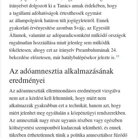
irányelvet dolgozott ki a Tanács annak érdekében, hogy
a tagállami adóhatóságok értesíthessék egymást
az állampolgárok határon túli jogügyleteiről. Ennek
gyakorlati érvényesítése azonban Svájc, az Egyesült
Államok, valamint az adóparadicsomként működő országok
rugalmatlan hozzáállása miatt jelenleg sem működik
tökéletesen, ahogy ezt az irányelv Preambulumának 24.
18
bekezdése előzetesen, már hatálybalépésekor jelezte is.
Az adóamnesztia alkalmazásának
eredményei
Az adóamnesztiák ellentmondásos eredményeit vizsgálva
nem azt a kérdést kell feltennünk, hogy miért nem
alkalmazzák gyakrabban ezt a technikát, hanem azt, hogy
miért jelenhet meg egyáltalán a közpénzügyi rendszerekben.
Az amnesztiák nagy része ugyanis részben vagy egészben
költségvetési szempontból kudarcnak tekinthető, és ennek
tükrében érthetetlennek tűnik a politika amnesztiához fűződő