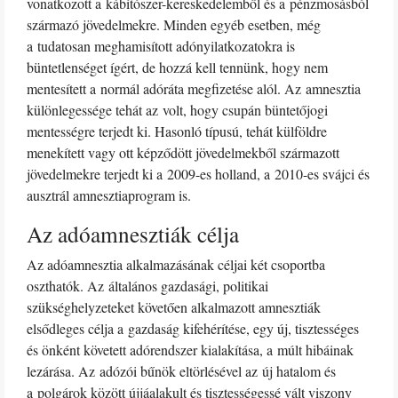
vonatkozott a kábítószer-kereskedelemből és a pénzmosásból
származó jövedelmekre. Minden egyéb esetben, még
a tudatosan meghamisított adónyilatkozatokra is
büntetlenséget ígért, de hozzá kell tennünk, hogy nem
mentesített a normál adóráta megfizetése alól. Az amnesztia
különlegessége tehát az volt, hogy csupán büntetőjogi
mentességre terjedt ki. Hasonló típusú, tehát külföldre
menekített vagy ott képződött jövedelmekből származott
jövedelmekre terjedt ki a 2009-es holland, a 2010-es svájci és
ausztrál amnesztiaprogram is.
Az adóamnesztiák célja
Az adóamnesztia alkalmazásának céljai két csoportba
oszthatók. Az általános gazdasági, politikai
szükséghelyzeteket követően alkalmazott amnesztiák
elsődleges célja a gazdaság kifehérítése, egy új, tisztességes
és önként követett adórendszer kialakítása, a múlt hibáinak
lezárása. Az adózói bűnök eltörlésével az új hatalom és
a polgárok között újjáalakult és tisztességessé vált viszony