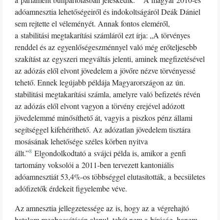
adóamnesztia lehetőségeiről és indokoltságáról Deák Dániel
sem rejtette el véleményét. Annak fontos eleméről,
a stabilitási megtakarítási számláról ezt írja: „A törvényes
renddel és az egyenlőségeszménnyel való még erőteljesebb
szakítást az egyszeri megváltás jelenti, aminek megfizetésével
az adózás elől elvont jövedelem a jövőre nézve törvényessé
tehető. Ennek legújabb példája Magyarországon az ún.
stabilitási megtakarítási számla, amelyre való befizetés révén
az adózás elől elvont vagyon a törvény erejével adózott
jövedelemmé minősíthető át, vagyis a piszkos pénz állami
segítséggel kifehéríthető. Az adózatlan jövedelem tisztára
mosásának lehetősége széles körben nyitva
8
állt.”
Elgondolkodtató a svájci példa is, amikor a genfi
tartomány voksolói a 2011-ben tervezett kantoniális
adóamnesztiát 53,4%-os többséggel elutasították, a becsületes
adófizetők érdekeit figyelembe véve.
Az amnesztia jellegzetessége az is, hogy az a végrehajtó
hatalom megbocsátásán alapul, tehát nem a bíróság, hanem