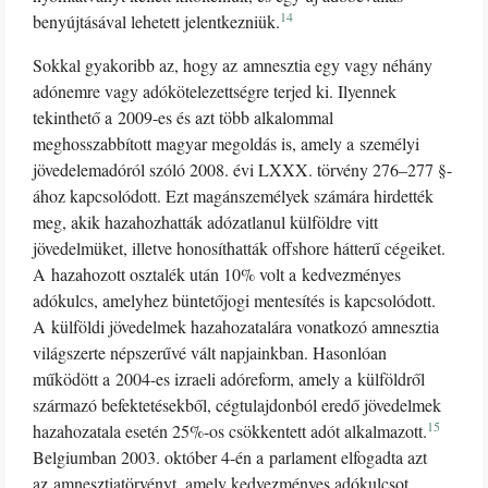
14
benyújtásával lehetett jelentkezniük.
Sokkal gyakoribb az, hogy az amnesztia egy vagy néhány
adónemre vagy adókötelezettségre terjed ki. Ilyennek
tekinthető a 2009-es és azt több alkalommal
meghosszabbított magyar megoldás is, amely a személyi
jövedelemadóról szóló 2008. évi LXXX. törvény 276–277 §-
ához kapcsolódott. Ezt magánszemélyek számára hirdették
meg, akik hazahozhatták adózatlanul külföldre vitt
jövedelmüket, illetve honosíthatták offshore hátterű cégeiket.
A hazahozott osztalék után 10% volt a kedvezményes
adókulcs, amelyhez büntetőjogi mentesítés is kapcsolódott.
A külföldi jövedelmek hazahozatalára vonatkozó amnesztia
világszerte népszerűvé vált napjainkban. Hasonlóan
működött a 2004-es izraeli adóreform, amely a külföldről
származó befektetésekből, cégtulajdonból eredő jövedelmek
15
hazahozatala esetén 25%-os csökkentett adót alkalmazott.
Belgiumban 2003. október 4-én a parlament elfogadta azt
az amnesztiatörvényt, amely kedvezményes adókulcsot