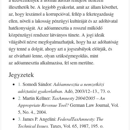
illeszthetők be. A legjobb gyakorlat, amit az állam követhet,
az, hogy leszámol a korrupcióval, fellép a feketegazdaság
ellen, növeli a lakosság pénzügyi kultúráját és az adóhivatal
hatékonyságát. Az adóamnesztia a rosszul működő
közpénzügyi rendszer látványos tünete. A jogi ideák
világából nézve megfogalmazhatjuk, hogy ha az adóhatóság
úgy tenné a dolgát, ahogy azt a jogszabályok előírják, és
az elvárható lenne, olyan szükségmegoldás, mint
az adóamnesztia alkalmazása, fel sem merülne.
Jegyzetek
1.
Somodi Sándor:
Adóamnesztia a nemzetközi
adóztatási gyakorlatban.
Adó, 2003/12–13., 73. o.
2.
Martin Kellner:
TaxAmnesty 2004/2005 – An
Appropriate Revenue Tool?
German Law Journal, Vol.
5, No. 4., 2004.
3.
James P. Angelini:
FederalTaxAmnesty: The
Technical Issues.
Taxes, Vol. 65, 1987, 195. o.