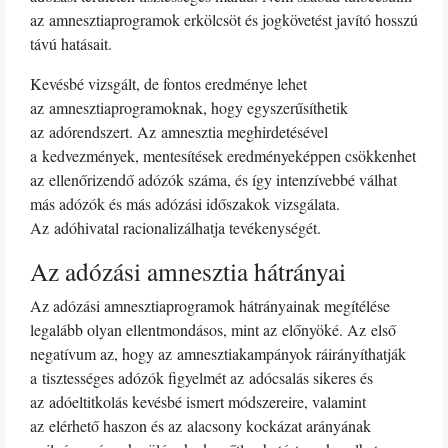
az amnesztiaprogramok erkölcsöt és jogkövetést javító hosszú
távú hatásait.
Kevésbé vizsgált, de fontos eredménye lehet
az amnesztiaprogramoknak, hogy egyszerűsíthetik
az adórendszert. Az amnesztia meghirdetésével
a kedvezmények, mentesítések eredményeképpen csökkenhet
az ellenőrizendő adózók száma, és így intenzívebbé válhat
más adózók és más adózási időszakok vizsgálata.
Az adóhivatal racionalizálhatja tevékenységét.
Az adózási amnesztia hátrányai
Az adózási amnesztiaprogramok hátrányainak megítélése
legalább olyan ellentmondásos, mint az előnyöké. Az első
negatívum az, hogy az amnesztiakampányok ráirányíthatják
a tisztességes adózók figyelmét az adócsalás sikeres és
az adóeltitkolás kevésbé ismert módszereire, valamint
az elérhető haszon és az alacsony kockázat arányának