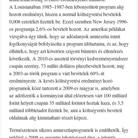
A Louisianában 1985–1987-ben lebonyolított program alig
hozott eredményt, hiszen a normál költségvetési bevételek
0,008 ezrelékét fizették be. Ezzel szemben New Jersey 1996-
os programja 2,6%-os bevételt hozott. Az amerikai példákat
vizsgálva úgy tűnik, hogy az adóalanyok amnesztia iránti
fogékonyságát befolyásolta a program időtartama, és az, hogy
elhitték-e, hogy azt követően szigorú büntetés és ellenőrzés
következik. A 2010-es ausztrál törvényi kedvezményrendszer
csupán szerény, 73 millió dolláros pluszbevételt hozott, míg
a 2003-as török program a várt bevételek 60%-át
eredményezte. A kevés költségvetési eredményt hozó
programok közé tartozott a 2009-es magyar is, amelyben
az adófizetők a kormányzat által előzetesen várt 100 milliárd
forint helyett csupán 35 milliárd forintot hoztak haza, és 3,5
milliárd többletadót fizettek be, ami a költségvetés bevételi
oldalának alig kimutatható részét képezi.
Természetesen sikeres amnesztiaprogramok is említhetők. Így
például a 2009-es argentin lehetőséggel élve, a jelentős