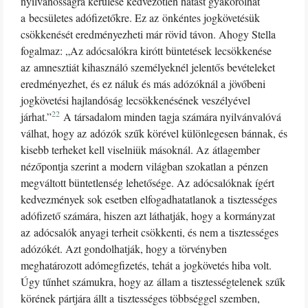
nyilvánosságra kerülése kedvezőtlen hatást gyakorolhat
a becsületes adófizetőkre. Ez az önkéntes jogkövetésük
csökkenését eredményezheti már rövid távon. Ahogy Stella
fogalmaz: „Az adócsalókra kirótt büntetések lecsökkenése
az amnesztiát kihasználó személyeknél jelentős bevételeket
eredményezhet, és ez náluk és más adózóknál a jövőbeni
jogkövetési hajlandóság lecsökkenésének veszélyével
22
járhat.”
A társadalom minden tagja számára nyilvánvalóvá
válhat, hogy az adózók szűk körével különlegesen bánnak, és
kisebb terheket kell viselniük másoknál. Az átlagember
nézőpontja szerint a modern világban szokatlan a pénzen
megváltott büntetlenség lehetősége. Az adócsalóknak ígért
kedvezmények sok esetben elfogadhatatlanok a tisztességes
adófizető számára, hiszen azt láthatják, hogy a kormányzat
az adócsalók anyagi terheit csökkenti, és nem a tisztességes
adózókét. Azt gondolhatják, hogy a törvényben
meghatározott adómegfizetés, tehát a jogkövetés hiba volt.
Úgy tűnhet számukra, hogy az állam a tisztességtelenek szűk
körének pártjára állt a tisztességes többséggel szemben,