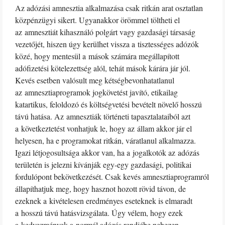
Az adózási amnesztia alkalmazása csak ritkán arat osztatlan
közpénzügyi sikert. Ugyanakkor örömmel töltheti el
az amnesztiát kihasználó polgárt vagy gazdasági társaság
vezetőjét, hiszen úgy kerülhet vissza a tisztességes adózók
közé, hogy mentesül a mások számára megállapított
adófizetési kötelezettség alól, tehát mások kárára jár jól.
Kevés esetben valósult meg kétségbevonhatatlanul
az amnesztiaprogramok jogkövetést javító, etikailag
katartikus, feloldozó és költségvetési bevételt növelő hosszú
távú hatása. Az amnesztiák történeti tapasztalataiból azt
a következtetést vonhatjuk le, hogy az állam akkor jár el
helyesen, ha e programokat ritkán, váratlanul alkalmazza.
Igazi létjogosultsága akkor van, ha a jogalkotók az adózás
területén is jelezni kívánják egy-egy gazdasági, politikai
fordulópont bekövetkezését. Csak kevés amnesztiaprogramról
állapíthatjuk meg, hogy hasznot hozott rövid távon, de
ezeknek a kivételesen eredményes eseteknek is elmaradt
a hosszú távú hatásvizsgálata. Úgy vélem, hogy ezek
a kedvezmények a normál adózás rendjébe nehezen