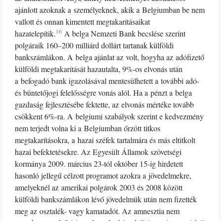
ajánlott azoknak a személyeknek, akik a Belgiumban be nem
vallott és onnan kimentett megtakarításaikat
16
hazatelepítik.
A belga Nemzeti Bank becslése szerint
polgáraik 160–200 milliárd dollárt tartanak külföldi
bankszámlákon. A belga ajánlat az volt, hogyha az adófizető
külföldi megtakarítását hazautalta, 9%-os elvonás után
a befogadó bank igazolásával mentesülhetett a további adó-
és büntetőjogi felelősségre vonás alól. Ha a pénzt a belga
gazdaság fejlesztésébe fektette, az elvonás mértéke tovább
csökkent 6%-ra. A belgiumi szabályok szerint e kedvezmény
nem terjedt volna ki a Belgiumban őrzött titkos
megtakarításokra, a hazai széfek tartalmára és más eltitkolt
hazai befektetésekre. Az Egyesült Államok szövetségi
kormánya 2009. március 23-tól október 15-ig hirdetett
hasonló jellegű célzott programot azokra a jövedelmekre,
amelyeknél az amerikai polgárok 2003 és 2008 között
külföldi bankszámlákon lévő jövedelmük után nem fizették
meg az osztalék- vagy kamatadót. Az amnesztia nem