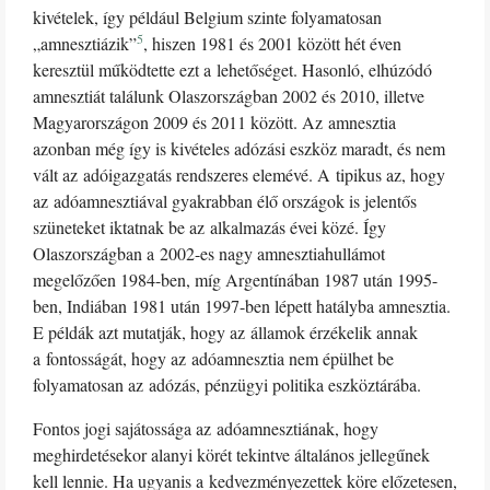
kivételek, így például Belgium szinte folyamatosan
5
„amnesztiázik”
, hiszen 1981 és 2001 között hét éven
keresztül működtette ezt a lehetőséget. Hasonló, elhúzódó
amnesztiát találunk Olaszországban 2002 és 2010, illetve
Magyarországon 2009 és 2011 között. Az amnesztia
azonban még így is kivételes adózási eszköz maradt, és nem
vált az adóigazgatás rendszeres elemévé. A tipikus az, hogy
az adóamnesztiával gyakrabban élő országok is jelentős
szüneteket iktatnak be az alkalmazás évei közé. Így
Olaszországban a 2002-es nagy amnesztiahullámot
megelőzően 1984-ben, míg Argentínában 1987 után 1995-
ben, Indiában 1981 után 1997-ben lépett hatályba amnesztia.
E példák azt mutatják, hogy az államok érzékelik annak
a fontosságát, hogy az adóamnesztia nem épülhet be
folyamatosan az adózás, pénzügyi politika eszköztárába.
Fontos jogi sajátossága az adóamnesztiának, hogy
meghirdetésekor alanyi körét tekintve általános jellegűnek
kell lennie. Ha ugyanis a kedvezményezettek köre előzetesen,