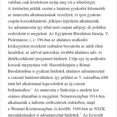
valóban csak kivételesen nyitja meg ezt a lehetőséget.
A történelmi példák szerint a hatalom gyakorlói felismerték
az amnesztia alkalmazásának veszélyeit, és igen gyakran
csupán korszakhatároló, jelképes lépésként alkalmazták.
Az adóamnesztia így tehát nem csupán adójogi, de politikai
eszközként is megjelent. Az Egyiptomi Birodalom fáraója, V.
Ptolemaiosz, i. e. 196-ban az általános uralkodói
közkegyelem részeként szabadon bocsátotta az adók ellen
lázadókat, az adóval tartozókat, továbbá általános adó- és
illetékcsökkentő programot hirdetett. Célja egy új uralkodói
korszak megnyitása volt. Hasonlóképpen a Római
Birodalomban is gyakran hirdettek általános adóamnesztiát
a császári hatalomváltáskor, így például az 5. században több
mint hét alkalommal kapcsolódott az új császár
1
beiktatásához.
Az amnesztia e funkciója a modern kor
számos államában is megjelent. Németországban 1914-ben
alkalmazták a háborús erőfeszítések érdekében, majd
a Weimari Köztársaságban, és később, 1949-ben az NSZK
2
megalakulásakor is adóamnesztiát hirdettek.
Az Egyesült