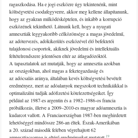
ragaszkodása. Ha e jogi eszközre úgy tekintenénk, mint
költségvetési csodafegyverre, akkor meg kellene állapítanunk,
hogy az gyakran működésképtelen, és inkább a korrupció
eszközének tekinthető. Látnunk kell, hogy a nyugati
amnesztiák leggyakoribb célközönsége a magas jövedelmű,
az adótervezés, adókikerülés eszközével élő befektetői
tulajdonosi csoportok, akiknek jövedelmi és intellektuális
feltételrendszere jelentősen eltér az átlagadózóktól.
A tapasztalatok azt mutatják, hogy az amnesztia azokban
az országokban, ahol magas a feketegazdaság és
az adócsalás aránya, általában kevés költségvetési bevételt
eredményez, mert az adóalanyok megszokott technikáikkal is
optimalizálni tudják adófizetési kötelezettségeiket. Így
például az 1987-es argentin és a 1982–1986-os francia
próbálkozás, illetve a 2009–2010-es magyar adóamnesztia is
kudarcot vallott. A Franciaországban 1987-ben meghirdetett
lehetőséggel mindössze 286-an éltek. Észak-Amerikában
a 20. század második felében végrehajtott 62
19
amnesztiacsomag is eltérő eredményeket mutatott.