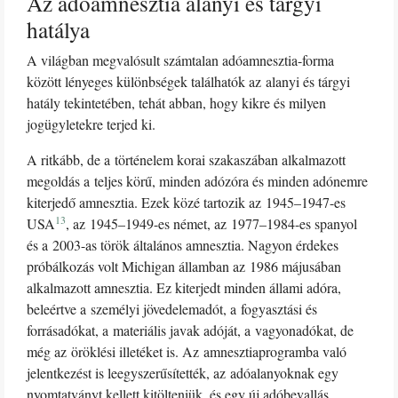
Az adóamnesztia alanyi és tárgyi
hatálya
A világban megvalósult számtalan adóamnesztia-forma
között lényeges különbségek találhatók az alanyi és tárgyi
hatály tekintetében, tehát abban, hogy kikre és milyen
jogügyletekre terjed ki.
A ritkább, de a történelem korai szakaszában alkalmazott
megoldás a teljes körű, minden adózóra és minden adónemre
kiterjedő amnesztia. Ezek közé tartozik az 1945–1947-es
13
USA
, az 1945–1949-es német, az 1977–1984-es spanyol
és a 2003-as török általános amnesztia. Nagyon érdekes
próbálkozás volt Michigan államban az 1986 májusában
alkalmazott amnesztia. Ez kiterjedt minden állami adóra,
beleértve a személyi jövedelemadót, a fogyasztási és
forrásadókat, a materiális javak adóját, a vagyonadókat, de
még az öröklési illetéket is. Az amnesztiaprogramba való
jelentkezést is leegyszerűsítették, az adóalanyoknak egy
nyomtatványt kellett kitölteniük, és egy új adóbevallás