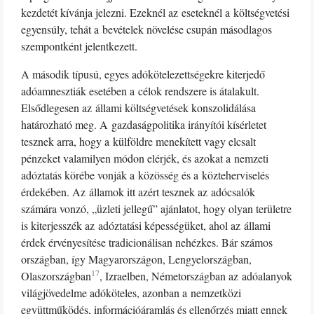
kezdetét kívánja jelezni. Ezeknél az eseteknél a költségvetési
egyensúly, tehát a bevételek növelése csupán másodlagos
szempontként jelentkezett.
A második típusú, egyes adókötelezettségekre kiterjedő
adóamnesztiák esetében a célok rendszere is átalakult.
Elsődlegesen az állami költségvetések konszolidálása
határozható meg. A gazdaságpolitika irányítói kísérletet
tesznek arra, hogy a külföldre menekített vagy elcsalt
pénzeket valamilyen módon elérjék, és azokat a nemzeti
adóztatás körébe vonják a közösség és a közteherviselés
érdekében. Az államok itt azért tesznek az adócsalók
számára vonzó, „üzleti jellegű” ajánlatot, hogy olyan területre
is kiterjesszék az adóztatási képességüket, ahol az állami
érdek érvényesítése tradicionálisan nehézkes. Bár számos
országban, így Magyarországon, Lengyelországban,
17
Olaszországban
, Izraelben, Németországban az adóalanyok
világjövedelme adóköteles, azonban a nemzetközi
együttműködés, információáramlás és ellenőrzés miatt ennek