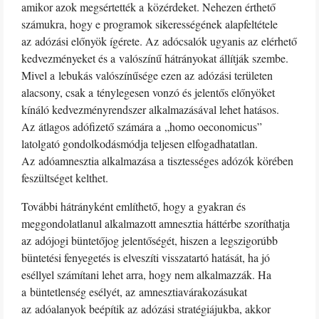
amikor azok megsértették a közérdeket. Nehezen érthető
számukra, hogy e programok sikerességének alapfeltétele
az adózási előnyök ígérete. Az adócsalók ugyanis az elérhető
kedvezményeket és a valószínű hátrányokat állítják szembe.
Mivel a lebukás valószínűsége ezen az adózási területen
alacsony, csak a ténylegesen vonzó és jelentős előnyöket
kínáló kedvezményrendszer alkalmazásával lehet hatásos.
Az átlagos adófizető számára a „homo oeconomicus”
latolgató gondolkodásmódja teljesen elfogadhatatlan.
Az adóamnesztia alkalmazása a tisztességes adózók körében
feszültséget kelthet.
További hátrányként említhető, hogy a gyakran és
meggondolatlanul alkalmazott amnesztia háttérbe szoríthatja
az adójogi büntetőjog jelentőségét, hiszen a legszigorúbb
büntetési fenyegetés is elveszíti visszatartó hatását, ha jó
eséllyel számítani lehet arra, hogy nem alkalmazzák. Ha
a büntetlenség esélyét, az amnesztiavárakozásukat
az adóalanyok beépítik az adózási stratégiájukba, akkor