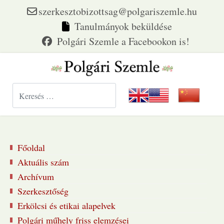
szerkesztobizottsag@polgariszemle.hu
Tanulmányok beküldése
Keresés...
Főoldal
Aktuális szám
Archívum
Szerkesztőség
Erkölcsi és etikai alapelvek
Polgári műhely friss elemzései