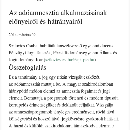
Az adóamnesztia alkalmazásának
előnyeiről és hátrányairól
2014. március 09
Szilovics Csaba, habilitált tanszékvezető egyetemi docens,
Pénzügyi Jogi Tanszék, Pécsi Tudományegyetem Állam- és
Jogtudományi Kar (
szilovics.csaba@ajk.pte.hu
).
Összefoglalás
Ez a tanulmány a jog egy ritkán vizsgált eszközét,
az adóamnesztiát mutatja be. A magyar szakirodalomban
hiánypótló módon elemzi az amnesztia fogalmát és jogi
elemeit. Bemutatja a programok történeti és modern típusait,
korrupciós érintettségüket és deklarált céljaikat. Vizsgálja
az amnesztiaprogramok tényleges eredményeit, rövid távú
költségvetési és hosszú távú, jogkövetésre gyakorolt hatásait.
A hazai és külföldi szakirodalomra támaszkodva elemzi e