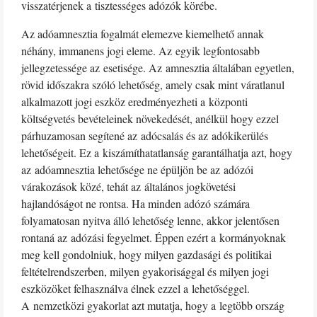
visszatérjenek a tisztességes adózók körébe.
Az adóamnesztia fogalmát elemezve kiemelhető annak
néhány, immanens jogi eleme. Az egyik legfontosabb
jellegzetessége az esetisége. Az amnesztia általában egyetlen,
rövid időszakra szóló lehetőség, amely csak mint váratlanul
alkalmazott jogi eszköz eredményezheti a központi
költségvetés bevételeinek növekedését, anélkül hogy ezzel
párhuzamosan segítené az adócsalás és az adókikerülés
lehetőségeit. Ez a kiszámíthatatlanság garantálhatja azt, hogy
az adóamnesztia lehetősége ne épüljön be az adózói
várakozások közé, tehát az általános jogkövetési
hajlandóságot ne rontsa. Ha minden adózó számára
folyamatosan nyitva álló lehetőség lenne, akkor jelentősen
rontaná az adózási fegyelmet. Éppen ezért a kormányoknak
meg kell gondolniuk, hogy milyen gazdasági és politikai
feltételrendszerben, milyen gyakorisággal és milyen jogi
eszközöket felhasználva élnek ezzel a lehetőséggel.
A nemzetközi gyakorlat azt mutatja, hogy a legtöbb ország