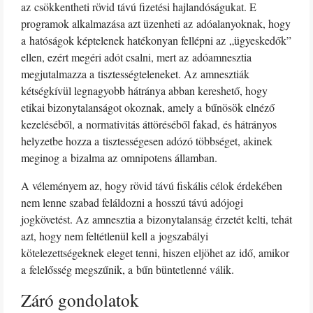
az csökkentheti rövid távú fizetési hajlandóságukat. E
programok alkalmazása azt üzenheti az adóalanyoknak, hogy
a hatóságok képtelenek hatékonyan fellépni az „ügyeskedők”
ellen, ezért megéri adót csalni, mert az adóamnesztia
megjutalmazza a tisztességteleneket. Az amnesztiák
kétségkívül legnagyobb hátránya abban kereshető, hogy
etikai bizonytalanságot okoznak, amely a bűnösök elnéző
kezeléséből, a normativitás áttöréséből fakad, és hátrányos
helyzetbe hozza a tisztességesen adózó többséget, akinek
meginog a bizalma az omnipotens államban.
A véleményem az, hogy rövid távú fiskális célok érdekében
nem lenne szabad feláldozni a hosszú távú adójogi
jogkövetést. Az amnesztia a bizonytalanság érzetét kelti, tehát
azt, hogy nem feltétlenül kell a jogszabályi
kötelezettségeknek eleget tenni, hiszen eljöhet az idő, amikor
a felelősség megszűnik, a bűn büntetlenné válik.
Záró gondolatok