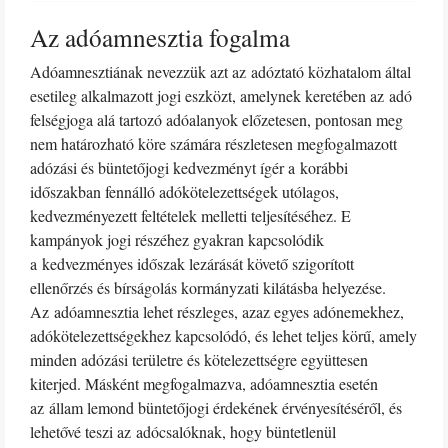
Az adóamnesztia fogalma
Adóamnesztiának nevezzük azt az adóztató közhatalom által
esetileg alkalmazott jogi eszközt, amelynek keretében az adó
felségjoga alá tartozó adóalanyok előzetesen, pontosan meg
nem határozható köre számára részletesen megfogalmazott
adózási és büntetőjogi kedvezményt ígér a korábbi
időszakban fennálló adókötelezettségek utólagos,
kedvezményezett feltételek melletti teljesítéséhez. E
kampányok jogi részéhez gyakran kapcsolódik
a kedvezményes időszak lezárását követő szigorított
ellenőrzés és bírságolás kormányzati kilátásba helyezése.
Az adóamnesztia lehet részleges, azaz egyes adónemekhez,
adókötelezettségekhez kapcsolódó, és lehet teljes körű, amely
minden adózási területre és kötelezettségre együttesen
kiterjed. Másként megfogalmazva, adóamnesztia esetén
az állam lemond büntetőjogi érdekének érvényesítéséről, és
lehetővé teszi az adócsalóknak, hogy büntetlenül