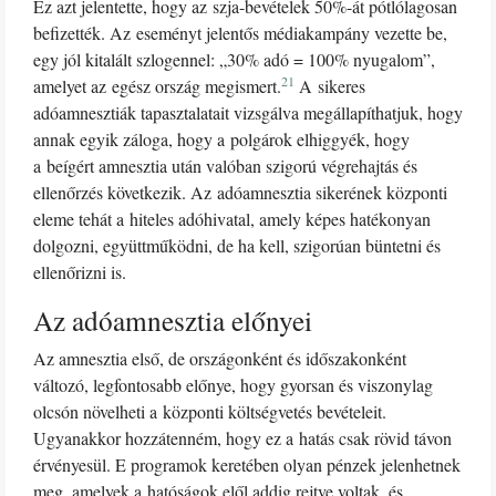
Ez azt jelentette, hogy az szja-bevételek 50%-át pótlólagosan
befizették. Az eseményt jelentős médiakampány vezette be,
egy jól kitalált szlogennel: „30% adó = 100% nyugalom”,
21
amelyet az egész ország megismert.
A sikeres
adóamnesztiák tapasztalatait vizsgálva megállapíthatjuk, hogy
annak egyik záloga, hogy a polgárok elhiggyék, hogy
a beígért amnesztia után valóban szigorú végrehajtás és
ellenőrzés következik. Az adóamnesztia sikerének központi
eleme tehát a hiteles adóhivatal, amely képes hatékonyan
dolgozni, együttműködni, de ha kell, szigorúan büntetni és
ellenőrizni is.
Az adóamnesztia előnyei
Az amnesztia első, de országonként és időszakonként
változó, legfontosabb előnye, hogy gyorsan és viszonylag
olcsón növelheti a központi költségvetés bevételeit.
Ugyanakkor hozzátenném, hogy ez a hatás csak rövid távon
érvényesül. E programok keretében olyan pénzek jelenhetnek
meg, amelyek a hatóságok elől addig rejtve voltak, és