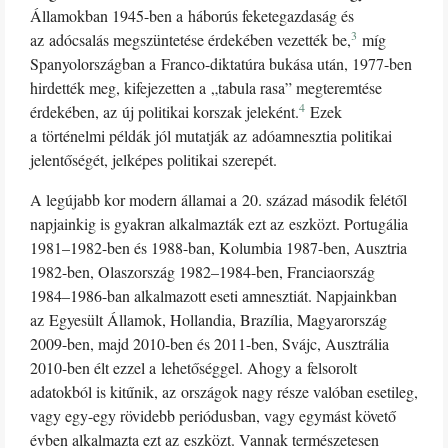
Államokban 1945-ben a háborús feketegazdaság és
3
az adócsalás megszüntetése érdekében vezették be,
míg
Spanyolországban a Franco-diktatúra bukása után, 1977-ben
hirdették meg, kifejezetten a „tabula rasa” megteremtése
4
érdekében, az új politikai korszak jeleként.
Ezek
a történelmi példák jól mutatják az adóamnesztia politikai
jelentőségét, jelképes politikai szerepét.
A legújabb kor modern államai a 20. század második felétől
napjainkig is gyakran alkalmazták ezt az eszközt. Portugália
1981–1982-ben és 1988-ban, Kolumbia 1987-ben, Ausztria
1982-ben, Olaszország 1982–1984-ben, Franciaország
1984–1986-ban alkalmazott eseti amnesztiát. Napjainkban
az Egyesült Államok, Hollandia, Brazília, Magyarország
2009-ben, majd 2010-ben és 2011-ben, Svájc, Ausztrália
2010-ben élt ezzel a lehetőséggel. Ahogy a felsorolt
adatokból is kitűnik, az országok nagy része valóban esetileg,
vagy egy-egy rövidebb periódusban, vagy egymást követő
évben alkalmazta ezt az eszközt. Vannak természetesen