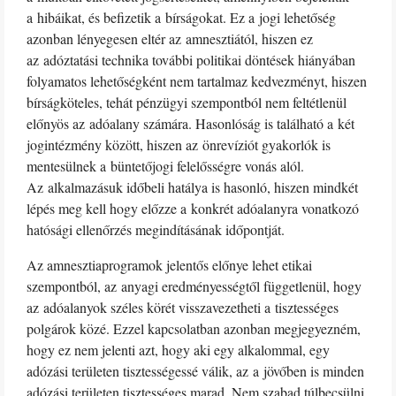
a hibáikat, és befizetik a bírságokat. Ez a jogi lehetőség
azonban lényegesen eltér az amnesztiától, hiszen ez
az adóztatási technika további politikai döntések hiányában
folyamatos lehetőségként nem tartalmaz kedvezményt, hiszen
bírságköteles, tehát pénzügyi szempontból nem feltétlenül
előnyös az adóalany számára. Hasonlóság is található a két
jogintézmény között, hiszen az önrevíziót gyakorlók is
mentesülnek a büntetőjogi felelősségre vonás alól.
Az alkalmazásuk időbeli hatálya is hasonló, hiszen mindkét
lépés meg kell hogy előzze a konkrét adóalanyra vonatkozó
hatósági ellenőrzés megindításának időpontját.
Az amnesztiaprogramok jelentős előnye lehet etikai
szempontból, az anyagi eredményességtől függetlenül, hogy
az adóalanyok széles körét visszavezetheti a tisztességes
polgárok közé. Ezzel kapcsolatban azonban megjegyezném,
hogy ez nem jelenti azt, hogy aki egy alkalommal, egy
adózási területen tisztességessé válik, az a jövőben is minden
adózási területen tisztességes marad. Nem szabad túlbecsülni