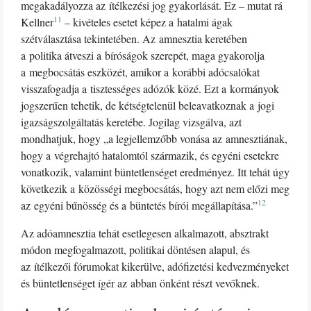
megakadályozza az ítélkezési jog gyakorlását. Ez – mutat rá
11
Kellner
– kivételes esetet képez a hatalmi ágak
szétválasztása tekintetében. Az amnesztia keretében
a politika átveszi a bíróságok szerepét, maga gyakorolja
a megbocsátás eszközét, amikor a korábbi adócsalókat
visszafogadja a tisztességes adózók közé. Ezt a kormányok
jogszerűen tehetik, de kétségtelenül beleavatkoznak a jogi
igazságszolgáltatás keretébe. Jogilag vizsgálva, azt
mondhatjuk, hogy „a legjellemzőbb vonása az amnesztiának,
hogy a végrehajtó hatalomtól származik, és egyéni esetekre
vonatkozik, valamint büntetlenséget eredményez. Itt tehát úgy
következik a közösségi megbocsátás, hogy azt nem előzi meg
12
az egyéni bűnösség és a büntetés bírói megállapítása.”
Az adóamnesztia tehát esetlegesen alkalmazott, absztrakt
módon megfogalmazott, politikai döntésen alapul, és
az ítélkezői fórumokat kikerülve, adófizetési kedvezményeket
és büntetlenséget ígér az abban önként részt vevőknek.