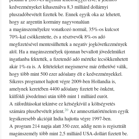
kedvezményeket kihasználva 8,3 milliárd dollárnyi
pluszadóbevételt fizettek be. Ennek egyik oka az lehetett,
hogy az argentin kormány nagyvonalúan
a magánszemélyekre vonatkozó normál, 35%-os kulcsot
70%-kal csökkentette, és a résztvevők 8%-os adó
megfizetésével mentesülhettek a negatív jogkövetkezmények
alól. Ha a magánszemélyek újonnan bevallott jövedelmüket
ingatlanba fektették, a fizetendő adó mértéke lecsökkenhetett
akár 1%-ra is. A feltételeket megismerve már érthetővé válik,
hogy több mint 500 ezer adóalany élt e kedvezményekkel.
Sikeres programot hajtott végre 2009-ben Hollandia is,
amelynek keretében 4400 adóalany fizetett be önként,
külföldi jövedelmei után több mint 1 milliárd eurót.
A ráfordításokat tekintve ez kétségkívül a költségvetés
20
számára pluszbevételt jelent.
Az amnesztiatörténelem egyik
legsikeresebb akcióját India hajtotta végre 1997-ben.
A program 214 napja alatt 350 ezer, addig nem is regisztrált
magánszemély több mint 2,5 milliárd USA-dollárt fizetett be.