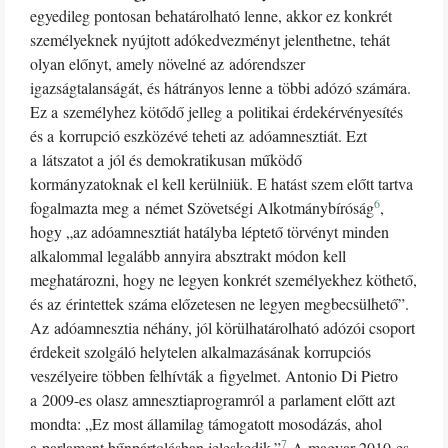
egyedileg pontosan behatárolható lenne, akkor ez konkrét
személyeknek nyújtott adókedvezményt jelenthetne, tehát
olyan előnyt, amely növelné az adórendszer
igazságtalanságát, és hátrányos lenne a többi adózó számára.
Ez a személyhez kötődő jelleg a politikai érdekérvényesítés
és a korrupció eszközévé teheti az adóamnesztiát. Ezt
a látszatot a jól és demokratikusan működő
kormányzatoknak el kell kerülniük. E hatást szem előtt tartva
6
fogalmazta meg a német Szövetségi Alkotmánybíróság
,
hogy „az adóamnesztiát hatályba léptető törvényt minden
alkalommal legalább annyira absztrakt módon kell
meghatározni, hogy ne legyen konkrét személyekhez köthető,
és az érintettek száma előzetesen ne legyen megbecsülhető”.
Az adóamnesztia néhány, jól körülhatárolható adózói csoport
érdekeit szolgáló helytelen alkalmazásának korrupciós
veszélyeire többen felhívták a figyelmet. Antonio Di Pietro
a 2009-es olasz amnesztiaprogramról a parlament előtt azt
mondta: „Ez most államilag támogatott mosodázás, ahol
7
a parlament bűnpártolásban jeleskedik.”
A magyar 2010-es