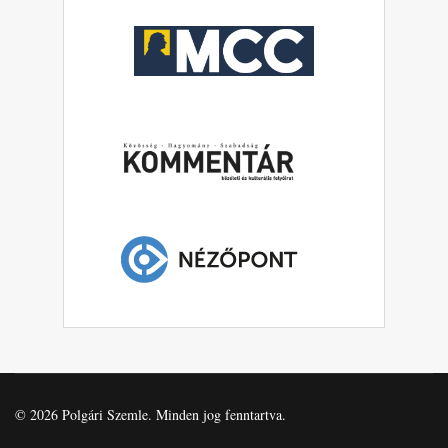
© 2026 Polgári Szemle. Minden jog fenntartva.