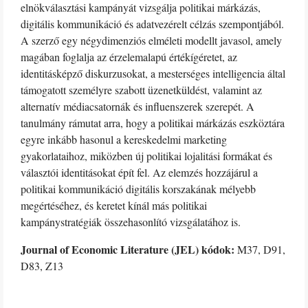
elnökválasztási kampányát vizsgálja politikai márkázás,
digitális kommunikáció és adatvezérelt célzás szempontjából.
A szerző egy négydimenziós elméleti modellt javasol, amely
magában foglalja az érzelemalapú értékígéretet, az
identitásképző diskurzusokat, a mesterséges intelligencia által
támogatott személyre szabott üzenetküldést, valamint az
alternatív médiacsatornák és influenszerek szerepét. A
tanulmány rámutat arra, hogy a politikai márkázás eszköztára
egyre inkább hasonul a kereskedelmi marketing
gyakorlataihoz, miközben új politikai lojalitási formákat és
választói identitásokat épít fel. Az elemzés hozzájárul a
politikai kommunikáció digitális korszakának mélyebb
megértéséhez, és keretet kínál más politikai
kampánystratégiák összehasonlító vizsgálatához is.
Journal of Economic Literature (JEL) kódok:
M37, D91,
D83, Z13