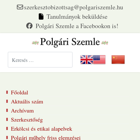
szerkesztobizottsag@polgariszemle.hu
Tanulmányok beküldése
Keresés...
Főoldal
Aktuális szám
Archívum
Szerkesztőség
Erkölcsi és etikai alapelvek
Polgári műhely friss elemzései