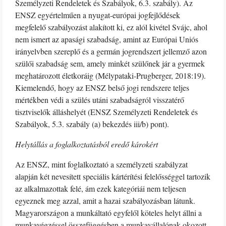
Személyzeti Rendeletek és Szabályok, 6.3. szabály). Az
ENSZ egyértelműen a nyugat-európai jogfejlődések
megfelelő szabályozást alakított ki, ez alól kivétel Svájc, ahol
nem ismert az apasági szabadság, amint az Európai Uniós
irányelvben szereplő és a germán jogrendszert jellemző azon
szülői szabadság sem, amely minkét szülőnek jár a gyermek
meghatározott életkoráig (Mélypataki-Prugberger, 2018:19).
Kiemelendő, hogy az ENSZ belső jogi rendszere teljes
mértékben védi a szülés utáni szabadságról visszatérő
tisztviselők álláshelyét (ENSZ Személyzeti Rendeletek és
Szabályok, 5.3. szabály (a) bekezdés iii/b) pont).
Helytállás a foglalkoztatásból eredő károkért
Az ENSZ, mint foglalkoztató a személyzeti szabályzat
alapján két nevesített speciális kártérítési felelősséggel tartozik
az alkalmazottak felé, ám ezek kategóriái nem teljesen
egyeznek meg azzal, amit a hazai szabályozásban látunk.
Magyarországon a munkáltató egyfelől köteles helyt állni a
munkavégzéssel összefüggésben a munkavállalónak okozott