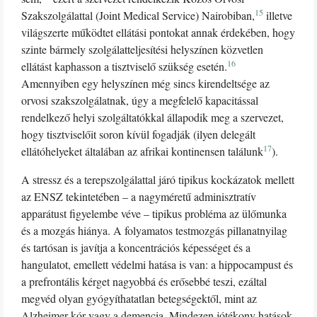
15
Szakszolgálattal (Joint Medical Service) Nairobiban,
illetve
világszerte működtet ellátási pontokat annak érdekében, hogy
szinte bármely szolgálatteljesítési helyszínen közvetlen
16
ellátást kaphasson a tisztviselő szükség esetén.
Amennyiben egy helyszínen még sincs kirendeltsége az
orvosi szakszolgálatnak, úgy a megfelelő kapacitással
rendelkező helyi szolgáltatókkal állapodik meg a szervezet,
hogy tisztviselőit soron kívül fogadják (ilyen delegált
17
ellátóhelyeket általában az afrikai kontinensen találunk
).
A stressz és a terepszolgálattal járó tipikus kockázatok mellett
az ENSZ tekintetében – a nagyméretű adminisztratív
apparátust figyelembe véve – tipikus probléma az ülőmunka
és a mozgás hiánya. A folyamatos testmozgás pillanatnyilag
és tartósan is javítja a koncentrációs képességet és a
hangulatot, emellett védelmi hatása is van: a hippocampust és
a prefrontális kérget nagyobbá és erősebbé teszi, ezáltal
megvéd olyan gyógyíthatatlan betegségektől, mint az
Alzheimer-kór vagy a demencia. Mindezen jótékony hatások