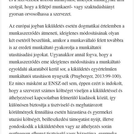
szolgál, hogy a fellépő munkaerő- vagy szaktudáshiányt
gyorsan orvosolhassa a szervezet.
Az európai jogban kiküldetés esetén dogmatikai értelemben a
munkaszerződés átmeneti, ideiglenes módosításának olyan
két esetéről beszélünk, amikor a munkavállaló felett továbbra
is az eredeti munkáltató gyakorolja a munkáltatói
utasításadási jogokat. Ugyanakkor annál fogva, hogy a
munkaszerződés eme ideiglenes módosítására a munkáltató
egyoldalú akaratából kerül sor, a kiküldetés egyértelműen
munkáltatói utasításon nyugszik (Prugberger, 2013:99-100).
Ez nincs másként az ENSZ-nél sem, éppen ezért is indokolt,
hogy a szervezet számos költséget viseljen a kiküldetéssel és
áthelyezéssel kapcsolatban felmerülő kiadások közül, így
különösen biztosítja a tisztviselő és meghatározott
körülmények fennállása esetén házastársa és gyermekei
utazási költségét, beilleszkedési támogatást nyújt, illetve
gondoskodik a kiküldetésben vagy az áthelyezés során
esetlegesen elhunyt tisztviselő vagy házastársa, gyermeke