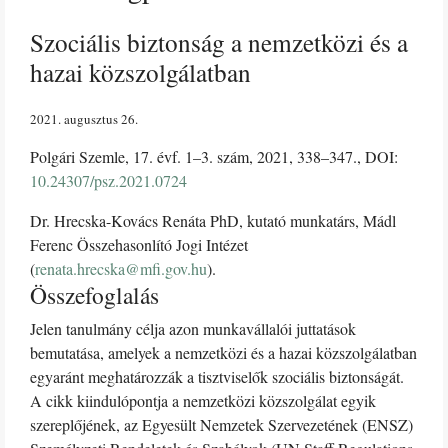
Szociális biztonság a nemzetközi és a
hazai közszolgálatban
2021. augusztus 26
Polgári Szemle, 17. évf. 1–3. szám, 2021, 338–347., DOI:
10.24307/psz.2021.0724
Dr. Hrecska-Kovács Renáta PhD, kutató munkatárs, Mádl
Ferenc Összehasonlító Jogi Intézet
(
renata.hrecska@mfi.gov.hu
).
Összefoglalás
Jelen tanulmány célja azon munkavállalói juttatások
bemutatása, amelyek a nemzetközi és a hazai közszolgálatban
egyaránt meghatározzák a tisztviselők szociális biztonságát.
A cikk kiindulópontja a nemzetközi közszolgálat egyik
szereplőjének, az Egyesült Nemzetek Szervezetének (ENSZ)