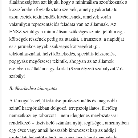
általánosságban azt látjuk, hogy a minimálisra szorítkoznak a
közszférabeli foglalkoztató szervek, amely gyakorlat alól
azon esetek tekintendők kivételesnek, amelyek során
valamilyen reprezentációs feladata van az államnak. Az
ENSZ szintúgy a minimálisan szükséges szintet jelöli meg, a
költségek részének pedig az utazást, a transzfert, a napidíjat
és a járulékos egyéb szükséges költségeket (pl.
telefonhasználat, helyi közlekedés, speciális felszerelés,
poggyász megőrzése) tekintik, ahogyan az az államok
esetében is általános gyakorlat (Személyzeti szabályzat,7.6.
szabály)
Beilleszkedési támogatás
A támogatás célját tekintve professzionális és magasabb
szintű kategóriákban dolgozó, terepszolgálatos, illetőleg
nemzetközileg toborzott – nem ideiglenes megbízatással
rendelkező – tisztviselő számára nyújt segítséget, amennyiben
egy éves vagy annál hosszabb kinevezést kap az addigi
szolgálati helyétől eltérő, ingázási távolságot meghaladó