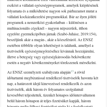
eszközt a vállalati egészségprogramok, amelyek kiépítésének
folyamata és a működtetése nagyon sok párhuzamot mutat a
vállalati kockázatkezelési programokkal. Bár az ilyen jólléti
programok a nemzetközi gyakorlatban – különösen a
multinacionális cégeknél – nagyon népszerűek, itthon
egyelőre gyermekcipőben járnak (Szabó-Juhász, 2019:154),
beszéljünk akár a magán-, akár a közszféráról. Az ENSZ
esetében többféle olyan lehetőséget is találunk, amellyel a
tisztviselők egészségmegőrzéséhez kívánnak hozzájárulni,
illetve a betegség vagy egészségkárosodás bekövetkezte
esetén a negatív következményeket törekszenek mérsékelni.
13
Az ENSZ személyzeti szabályzata alapján
a rövid
időtartamú megbízatással rendelkező tisztviselők havonta két
nap, a határozott idejű kinevezéssel rendelkezők és azon
tisztviselők, akik három év folyamatos szolgálatnál
kevesebbet teljesítettek, tizenkét hónapos időintervallumon
belül három hónapon át teljes fizetésüket kapják, három
hónapig pedig félhavi fizetésüket utalja ki a foglalkoztató