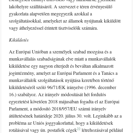
lakóhelyre szállításáról. A szervezet e téren érvényesülő
gyakorlata alapvetően megegyezik azokkal a
szolgáltatásokkal, amelyeket az államok nyújtanak kiküldött
vagy áthelyezéssel érintett tisztviselőik számára.
Kiküldetés
Az Európai Unióban a személyek szabad mozgása és a
munkavállalás szabadságának elve miatt a munkavállalók
kiküldetése egy nagyon elterjedt és beváltan alkalmazott
jogintézmény, amelyet az Európai Parlament és a Tanács a
munkavállalók szolgáltatások nyújtása keretében történő
kiküldetéséről szóló 96/71/EK irányelve (1996. december
16.) szabályoz. Az irányelv módosítását hét fordulós
egyeztetést követően 2018 májusában fogadta el az Európai
Parlament, a módosító 2018/957/EU számú irányelv
átültetésének határideje 2020. július 30. volt. Leginkább az a
probléma az Uniós joggyakorlattal, hogy a kiküldetések
22
rotálásával vagy ún. postafiók cégek
létrehozásával például