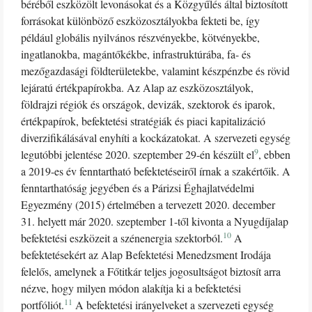
béréből eszközölt levonásokat és a Közgyűlés által biztosított
forrásokat különböző eszközosztályokba fekteti be, így
például globális nyilvános részvényekbe, kötvényekbe,
ingatlanokba, magántőkékbe, infrastruktúrába, fa- és
mezőgazdasági földterületekbe, valamint készpénzbe és rövid
lejáratú értékpapírokba. Az Alap az eszközosztályok,
földrajzi régiók és országok, devizák, szektorok és iparok,
értékpapírok, befektetési stratégiák és piaci kapitalizáció
diverzifikálásával enyhíti a kockázatokat. A szervezeti egység
9
legutóbbi jelentése 2020. szeptember 29-én készült el
, ebben
a 2019-es év fenntartható befektetéseiről írnak a szakértőik. A
fenntarthatóság jegyében és a Párizsi Éghajlatvédelmi
Egyezmény (2015) értelmében a tervezett 2020. december
31. helyett már 2020. szeptember 1-től kivonta a Nyugdíjalap
10
befektetési eszközeit a szénenergia szektorból.
A
befektetésekért az Alap Befektetési Menedzsment Irodája
felelős, amelynek a Főtitkár teljes jogosultságot biztosít arra
nézve, hogy milyen módon alakítja ki a befektetési
11
portfóliót.
A befektetési irányelveket a szervezeti egység