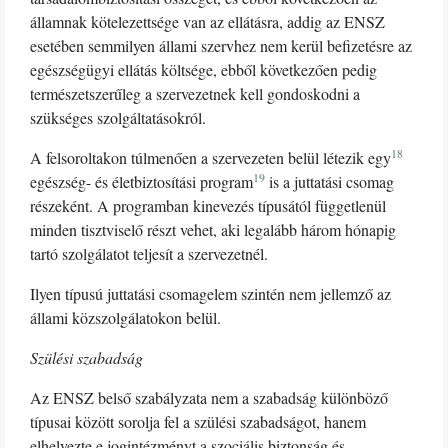
államnak kötelezettsége van az ellátásra, addig az ENSZ
esetében semmilyen állami szervhez nem kerül befizetésre az
egészségügyi ellátás költsége, ebből következően pedig
természetszerűleg a szervezetnek kell gondoskodni a
szükséges szolgáltatásokról.
18
A felsoroltakon túlmenően a szervezeten belül létezik egy
19
egészség- és életbiztosítási program
is a juttatási csomag
részeként. A programban kinevezés típusától függetlenül
minden tisztviselő részt vehet, aki legalább három hónapig
tartó szolgálatot teljesít a szervezetnél.
Ilyen típusú juttatási csomagelem szintén nem jellemző az
állami közszolgálatokon belül.
Szülési szabadság
Az ENSZ belső szabályzata nem a szabadság különböző
típusai között sorolja fel a szülési szabadságot, hanem
elhelyezte e jogintézményt a szociális biztonság és