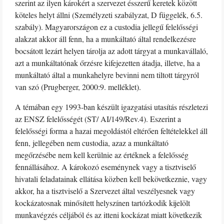
szerint az ilyen károkért a szervezet ésszerű keretek között
köteles helyt állni (Személyzeti szabályzat, D függelék, 6.5.
szabály). Magyarországon ez a custodia jellegű felelősségi
alakzat akkor áll fenn, ha a munkáltató által rendelkezésre
bocsátott lezárt helyen tárolja az adott tárgyat a munkavállaló,
azt a munkáltatónak őrzésre kifejezetten átadja, illetve, ha a
munkáltató által a munkahelyre bevinni nem tiltott tárgyról
van szó (Prugberger, 2000:9. melléklet).
A témában egy 1993-ban készült igazgatási utasítás részletezi
az ENSZ felelősségét (ST/ AI/149/Rev.4). Eszerint a
felelősségi forma a hazai megoldástól eltérően feltételekkel áll
fenn, jellegében nem custodia, azaz a munkáltató
megőrzésébe nem kell kerülnie az értéknek a felelősség
fennállásához. A károkozó eseménynek vagy a tisztviselő
hivatali feladatainak ellátása közben kell bekövetkeznie, vagy
akkor, ha a tisztviselő a Szervezet által veszélyesnek vagy
kockázatosnak minősített helyszínen tartózkodik kijelölt
munkavégzés céljából és az itteni kockázat miatt következik