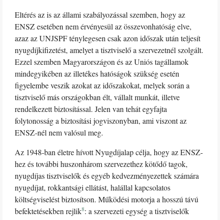
Eltérés az is az állami szabályozással szemben, hogy az
ENSZ esetében nem érvényesül az összevonhatóság elve,
azaz az UNJSPF ténylegesen csak azon időszak után teljesít
nyugdíjkifizetést, amelyet a tisztviselő a szervezetnél szolgált.
Ezzel szemben Magyarországon és az Uniós tagállamok
mindegyikében az illetékes hatóságok szükség esetén
figyelembe veszik azokat az időszakokat, melyek során a
tisztviselő más országokban élt, vállalt munkát, illetve
rendelkezett biztosítással. Jelen van tehát egyfajta
folytonosság a biztosítási jogviszonyban, ami viszont az
ENSZ-nél nem valósul meg.
Az 1948-ban életre hívott Nyugdíjalap célja, hogy az ENSZ-
hez és további huszonhárom szervezethez kötődő tagok,
nyugdíjas tisztviselők és egyéb kedvezményezettek számára
nyugdíjat, rokkantsági ellátást, halállal kapcsolatos
költségviselést biztosítson. Működési motorja a hosszú távú
8
befektetésekben rejlik
: a szervezeti egység a tisztviselők