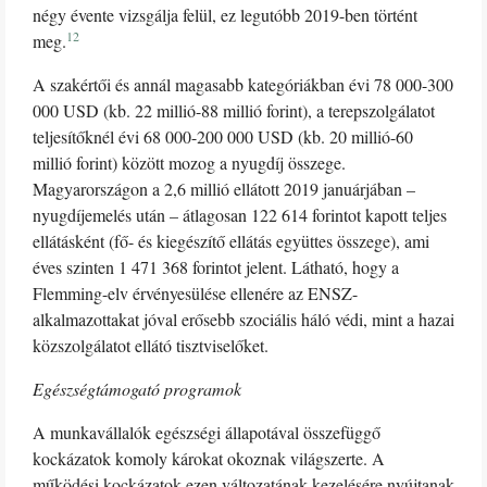
négy évente vizsgálja felül, ez legutóbb 2019-ben történt
12
meg.
A szakértői és annál magasabb kategóriákban évi 78 000-300
000 USD (kb. 22 millió-88 millió forint), a terepszolgálatot
teljesítőknél évi 68 000-200 000 USD (kb. 20 millió-60
millió forint) között mozog a nyugdíj összege.
Magyarországon a 2,6 millió ellátott 2019 januárjában –
nyugdíjemelés után – átlagosan 122 614 forintot kapott teljes
ellátásként (fő- és kiegészítő ellátás együttes összege), ami
éves szinten 1 471 368 forintot jelent. Látható, hogy a
Flemming-elv érvényesülése ellenére az ENSZ-
alkalmazottakat jóval erősebb szociális háló védi, mint a hazai
közszolgálatot ellátó tisztviselőket.
Egészségtámogató programok
A munkavállalók egészségi állapotával összefüggő
kockázatok komoly károkat okoznak világszerte. A
működési kockázatok ezen változatának kezelésére nyújtanak