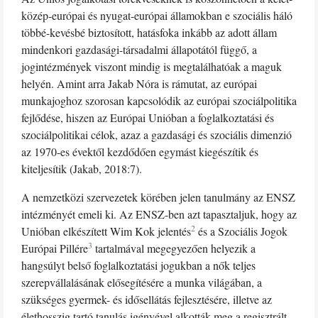
közép-európai és nyugat-európai államokban e szociális háló
többé-kevésbé biztosított, hatásfoka inkább az adott állam
mindenkori gazdasági-társadalmi állapotától függő, a
jogintézmények viszont mindig is megtalálhatóak a maguk
helyén. Amint arra Jakab Nóra is rámutat, az európai
munkajoghoz szorosan kapcsolódik az európai szociálpolitika
fejlődése, hiszen az Európai Unióban a foglalkoztatási és
szociálpolitikai célok, azaz a gazdasági és szociális dimenzió
az 1970-es évektől kezdődően egymást kiegészítik és
kiteljesítik (Jakab, 2018:7).
A nemzetközi szervezetek körében jelen tanulmány az ENSZ
intézményét emeli ki. Az ENSZ-ben azt tapasztaljuk, hogy az
2
Unióban elkészített Wim Kok jelentés
és a Szociális Jogok
3
Európai Pillére
tartalmával megegyezően helyezik a
hangsúlyt belső foglalkoztatási jogukban a nők teljes
szerepvállalásának elősegítésére a munka világában, a
szükséges gyermek- és idősellátás fejlesztésére, illetve az
élethosszig tartó tanulás igényével alkották meg a regisztrált