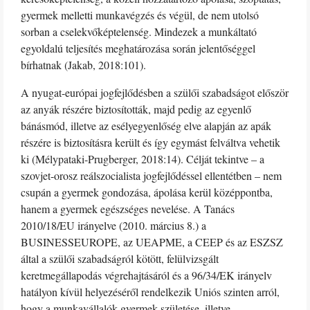
gyermek melletti munkavégzés és végül, de nem utolsó
sorban a cselekvőképtelenség. Mindezek a munkáltató
egyoldalú teljesítés meghatározása során jelentőséggel
bírhatnak (Jakab, 2018:101).
A nyugat-európai jogfejlődésben a szülői szabadságot először
az anyák részére biztosították, majd pedig az egyenlő
bánásmód, illetve az esélyegyenlőség elve alapján az apák
részére is biztosításra került és így egymást felváltva vehetik
ki (Mélypataki-Prugberger, 2018:14). Célját tekintve – a
szovjet-orosz reálszocialista jogfejlődéssel ellentétben – nem
csupán a gyermek gondozása, ápolása kerül középpontba,
hanem a gyermek egészséges nevelése. A Tanács
2010/18/EU irányelve (2010. március 8.) a
BUSINESSEUROPE, az UEAPME, a CEEP és az ESZSZ
által a szülői szabadságról kötött, felülvizsgált
keretmegállapodás végrehajtásáról és a 96/34/EK irányelv
hatályon kívül helyezéséről rendelkezik Uniós szinten arról,
hogy a munkavállalók gyermek születése, illetve