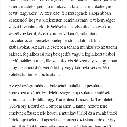
kárért, másfelől pedig a munkavállaló által a munkahelyre
bevitt tárgyakért. A szervezet felelősségének alapja abban
keresendő, hogy a kifejezetten adminisztratív tevékenységet
végző hivatalnokok kivételével a tisztviselők élete gyakorta
veszélybe kerül, és ezt kompenzálandó, valamint a
hozzátartozói igényeket kielégítendő alakították ki a
szabályokat. Az ENSZ esetében tehát a munkáltató az üzemi
baleset, foglalkozási megbetegedés vagy a foglalkoztatásból
eredő haláleset után, illetve a tisztviselő személyes tárgyaiban
a foglalkoztatásból eredő hiány vagy kár bekövetkeztéért
köteles kártérítést biztosítani.
Az egészségromlással, balesettel, halállal kapcsolatos
esetekben a kártérítési felelősséggel kapcsolatos kérdések
elbírálására a Főtitkár egy Kártérítési Tanácsadó Testületet
(Advisory Board on Compensation Claims) hozott létre,
amelynek összetétele követi a munkavállalói és a munkáltatói
érdekképviselettel kapcsolatos nemzetközi standardokat: így
a Főtitkár által kinevezett szavazó tagság három-három fő