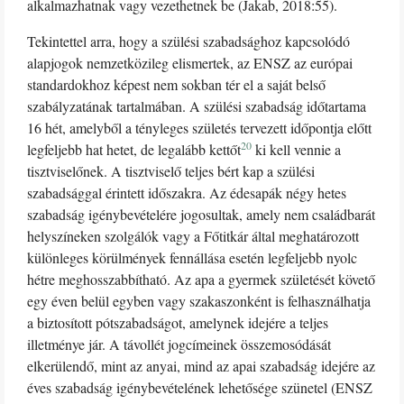
alkalmazhatnak vagy vezethetnek be (Jakab, 2018:55).
Tekintettel arra, hogy a szülési szabadsághoz kapcsolódó
alapjogok nemzetközileg elismertek, az ENSZ az európai
standardokhoz képest nem sokban tér el a saját belső
szabályzatának tartalmában. A szülési szabadság időtartama
16 hét, amelyből a tényleges születés tervezett időpontja előtt
20
legfeljebb hat hetet, de legalább kettőt
ki kell vennie a
tisztviselőnek. A tisztviselő teljes bért kap a szülési
szabadsággal érintett időszakra. Az édesapák négy hetes
szabadság igénybevételére jogosultak, amely nem családbarát
helyszíneken szolgálók vagy a Főtitkár által meghatározott
különleges körülmények fennállása esetén legfeljebb nyolc
hétre meghosszabbítható. Az apa a gyermek születését követő
egy éven belül egyben vagy szakaszonként is felhasználhatja
a biztosított pótszabadságot, amelynek idejére a teljes
illetménye jár. A távollét jogcímeinek összemosódását
elkerülendő, mint az anyai, mind az apai szabadság idejére az
éves szabadság igénybevételének lehetősége szünetel (ENSZ