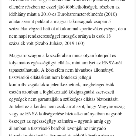
ellenére részben az ezzel járó többletköltségek, részben az
időhiány miatt a 2010-es Eurobarometer-felmérés (2010)
adatai szerint például a magyar lakosságnak csupán 5
százaléka végzett heti öt alkalommal sporttevékenységet, de a
nem napi rendszerességgel mozgók aránya is csak 18
százalék volt (Szabó-Juhász, 2019:160).
Magyarországon a közszférában nincs olyan kiterjedt és
folyamatos egészségügyi ellátás, mint amilyet az ENSZ-nél
tapasztalhatunk. A közszféra nem hivatásos állományú
tisztviselői ellátásként nem kötelező jellegű
kontrollvizsgálatokra jelentkezhetnek, megbetegedésük
esetén azonban a foglalkoztató közigazgatási szervezeti
egységek nem garantálják a szükséges ellátás biztosítását.
Jóllehet ez a kérdés nem csak arról szól, hogy Magyarország
vagy az ENSZ költségvetése biztosít-e arányaiban nagyobb
összeget az egészségügy számára – ugyanis amíg egy
államban a tisztviselő béréből levonják az irányadó
társadalombiztosítási összeget, és ebből következően az