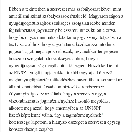
Ebben a tekintetben a szervezet más szabályozást követ, mint
amit állami szintű szabályozások írnak elő. Magyarországon a
nyugdíjjogosultsághoz szükséges szolgálati időbe minden
foglalkoztatási jogviszony beleszámít, nincs külön előírva,
hogy bizonyos minimális időtartamú jogviszonyt teljesítsen a
tisztviselő ahhoz, hogy egyáltalán elkezdjen számítódni a
jogosultságot megalapozó időszak, ugyanakkor lényegesen
hosszabb szolgálati idő szükséges ahhoz, hogy a
nyugdíjjogosultság megállapítható legyen. Hozzá kell tenni:
az ENSZ nyugdíjalapja sokkal inkább egyfajta kötelező
magánnyugdíjpénztár működéséhez hasonlítható, semmint az
állami fenntartású társadalombiztosítási rendszerhez.
Olyannyira igaz ez az állítás, hogy a szervezet egy, a
viszontbiztosítás jogintézményéhez hasonló megoldást
alkotott meg azzal, hogy amennyiben az UNJSPF
7
fizetésképtelenné válna, úgy a tagintézményeknek
kötelessége kipótolni a hiányzó összeget a szervezeti egység
konszolidációja céljából.