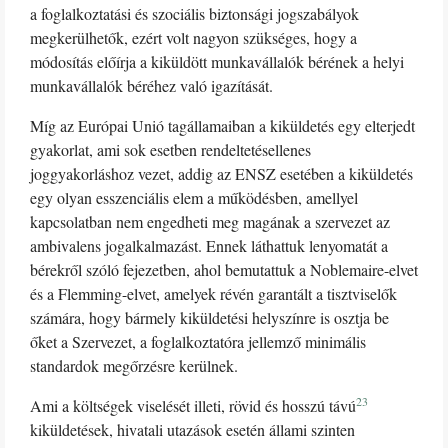
a foglalkoztatási és szociális biztonsági jogszabályok
megkerülhetők, ezért volt nagyon szükséges, hogy a
módosítás előírja a kiküldött munkavállalók bérének a helyi
munkavállalók béréhez való igazítását.
Míg az Európai Unió tagállamaiban a kiküldetés egy elterjedt
gyakorlat, ami sok esetben rendeltetésellenes
joggyakorláshoz vezet, addig az ENSZ esetében a kiküldetés
egy olyan esszenciális elem a működésben, amellyel
kapcsolatban nem engedheti meg magának a szervezet az
ambivalens jogalkalmazást. Ennek láthattuk lenyomatát a
bérekről szóló fejezetben, ahol bemutattuk a Noblemaire-elvet
és a Flemming-elvet, amelyek révén garantált a tisztviselők
számára, hogy bármely kiküldetési helyszínre is osztja be
őket a Szervezet, a foglalkoztatóra jellemző minimális
standardok megőrzésre kerülnek.
23
Ami a költségek viselését illeti, rövid és hosszú távú
kiküldetések, hivatali utazások esetén állami szinten