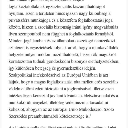
foglalkoztatottaknak egzisztenciális kiszámíthatóságot
nyújtani. Ezen a területen nincs igazán nagy különbség a
privátszféra munkajoga és a közszféra foglalkoztatási joga
között, hiszen a szociális biztonság iránti igény megvalósulás
ilyen szempontból nem függhet a foglalkoztatás formájától.
Minden jogállamban és az államokat összefogó nemzetközi
színtéren is egyeztetések folynak arról, hogy a munkavállalók
helyzete milyen módon mozdítható elő, hiszen ők magukról
korlátozottan tudnak gondoskodni bizonyos élethelyzetekben,
így különösen betegség és gyermekszülés idején.
Szakpolitikai intézkedéseivel az Európai Unióban is azt
látjuk, hogy a magas foglalkoztatási ráta mellett erős szociális
védelmet törekedett biztosítani a jogforrásaival, illetve ezen
intézkedésen keresztül javítani kívánta az életszínvonalat és a
munkakörülményeket, illetőleg védelmezni a társadalmi
kohéziót, ahogyan az az Európai Unió Működéséről Szóló
1
Szerződés preambulumából kötelezettsége is.
Az Uniós jogalkotási törekvéseknek is köszönhetően a kelet-