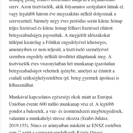
szerv. Azon tisztviselők, akik folyamatos szolgálatot látnak el,
vagy legalább három éve megszakítás nélkül dolgoznak a
szervezetnél, bármely négy éves periódus során kilenc hónap
teljes fizetéssel és kilenc hónap félhavi fizetéssel ellátott
betegszabadságra jogosultak. A megjelölt időszakokat
túllépni kizárólag a Főtitkár engedélyével lehetséges,
amennyiben ez nem teljesül, a tisztviselő személyével
szemben engedély nélküli távollétet állapítanak meg. A
tisztviselők éves viszonylatban hét munkanap igazolatlan
betegszabadságot vehetnek igénybe, amelyet az érintett a
családi szükséghelyzetekben (pl. beteg gyermek ápolása) is
felhasználhat.
Munkával kapcsolatos egészségi okok miatt az Európai
Unióban évente 600 millió munkanap vész el. A legtöbb
gondot a balesetek, a váz- és izomrendszeri megbetegedések,
valamint a munkahelyi stressz okozza (Szabó-Juhász,
2019:155). Nincs ez arányaiban másként az ENSZ esetében
14
sem,
ezért a szervezet rendelkezik Közös Orvosi