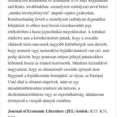
Személyzeti Rendeletek és Szabályok (UN Staff Regulations
and Rules, továbbiakban: személyzeti szabályzat) nevű belső
„munka törvénykönyvén” alapuló sajátos gyakorlata.
Rendszertanilag követi a személyzeti szabályzat dogmatikai
felépítését, és ehhez teszi hozzá összehasonlító jogi
értékelésben a hazai jogtechnikai megoldásokat. A leírtakat
értékelve arra a következtetésre jutunk, hogy a szociális
ellátások terén nincsenek nagyobb különbségek sem aközött,
hogy nemzeti vagy nemzetközi foglalkoztatásról van szó, sem
pedig aközött, hogy pontosan milyen jellegű juttatásokhoz
férhetnek hozzá az érintett tisztviselők. Minderre kézenfekvő
magyarázat, hogy az elismerendő szociális igények nem
függenek a foglalkoztatás formájától, az olyan, az Európai
Unió által is elismert alapelvek, mint az egy
társadalombiztosítási rendszer alá tartozás, a
diszkriminációtilalom vagy az exportálhatóság, általánosan
érvényesül a vizsgált alanyok esetében.
Journal of Economic Literature (JEL) kódok:
K15, K31,