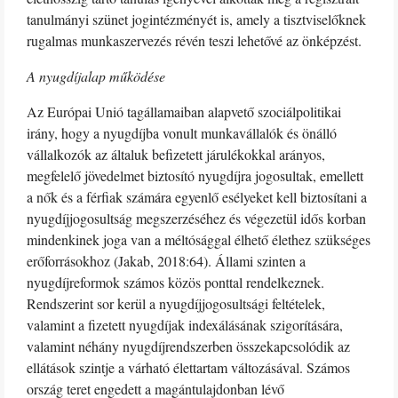
tanulmányi szünet jogintézményét is, amely a tisztviselőknek
rugalmas munkaszervezés révén teszi lehetővé az önképzést.
A nyugdíjalap működése
Az Európai Unió tagállamaiban alapvető szociálpolitikai
irány, hogy a nyugdíjba vonult munkavállalók és önálló
vállalkozók az általuk befizetett járulékokkal arányos,
megfelelő jövedelmet biztosító nyugdíjra jogosultak, emellett
a nők és a férfiak számára egyenlő esélyeket kell biztosítani a
nyugdíjjogosultság megszerzéséhez és végezetül idős korban
mindenkinek joga van a méltósággal élhető élethez szükséges
erőforrásokhoz (Jakab, 2018:64). Állami szinten a
nyugdíjreformok számos közös ponttal rendelkeznek.
Rendszerint sor kerül a nyugdíjjogosultsági feltételek,
valamint a fizetett nyugdíjak indexálásának szigorítására,
valamint néhány nyugdíjrendszerben összekapcsolódik az
ellátások szintje a várható élettartam változásával. Számos
ország teret engedett a magántulajdonban lévő