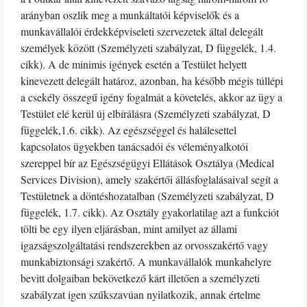
arányban oszlik meg a munkáltatói képviselők és a
munkavállalói érdekképviseleti szervezetek által delegált
személyek között (Személyzeti szabályzat, D függelék, 1.4.
cikk). A de minimis igények esetén a Testület helyett
kinevezett delegált határoz, azonban, ha később mégis túllépi
a csekély összegű igény fogalmát a követelés, akkor az ügy a
Testület elé kerül új elbírálásra (Személyzeti szabályzat, D
függelék,1.6. cikk). Az egészséggel és halálesettel
kapcsolatos ügyekben tanácsadói és véleményalkotói
szereppel bír az Egészségügyi Ellátások Osztálya (Medical
Services Division), amely szakértői állásfoglalásaival segít a
Testületnek a döntéshozatalban (Személyzeti szabályzat, D
függelék, 1.7. cikk). Az Osztály gyakorlatilag azt a funkciót
tölti be egy ilyen eljárásban, mint amilyet az állami
igazságszolgáltatási rendszerekben az orvosszakértő vagy
munkabiztonsági szakértő. A munkavállalók munkahelyre
bevitt dolgaiban bekövetkező kárt illetően a személyzeti
szabályzat igen szűkszavúan nyilatkozik, annak értelme