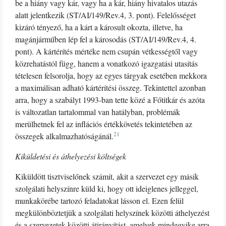
be a hiány vagy kár, vagy ha a kár, hiány hivatalos utazás
alatt jelentkezik (ST/AI/149/Rev.4, 3. pont). Felelősséget
kizáró tényező, ha a kárt a károsult okozta, illetve, ha
magánjárműben lép fel a károsodás (ST/AI/149/Rev.4, 4.
pont). A kártérítés mértéke nem csupán vétkességtől vagy
közrehatástól függ, hanem a vonatkozó igazgatási utasítás
tételesen felsorolja, hogy az egyes tárgyak esetében mekkora
a maximálisan adható kártérítési összeg. Tekintettel azonban
arra, hogy a szabályt 1993-ban tette közé a Főtitkár és azóta
is változatlan tartalommal van hatályban, problémák
merülhetnek fel az inflációs értékkövetés tekintetében az
21
összegek alkalmazhatóságánál.
Kiküldetési és áthelyezési költségek
Kiküldött tisztviselőnek számít, akit a szervezet egy másik
szolgálati helyszínre küld ki, hogy ott ideiglenes jelleggel,
munkakörébe tartozó feladatokat lásson el. Ezen felül
megkülönböztetjük a szolgálati helyszínek közötti áthelyezést
és a szervezetek közötti átirányítást, amelyek mindegyike arra