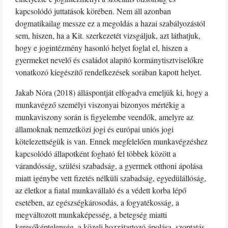
kapcsolódó juttatások körében. Nem áll azonban
dogmatikailag messze ez a megoldás a hazai szabályozástól
sem, hiszen, ha a Kit. szerkezetét vizsgáljuk, azt láthatjuk,
hogy e jogintézmény hasonló helyet foglal el, hiszen a
gyermeket nevelő és családot alapító kormánytisztviselőkre
vonatkozó kiegészítő rendelkezések sorában kapott helyet.
Jakab Nóra (2018) álláspontját elfogadva emeljük ki, hogy a
munkavégző személyi viszonyai bizonyos mértékig a
munkaviszony során is figyelembe veendők, amelyre az
államoknak nemzetközi jogi és európai uniós jogi
kötelezettségük is van. Ennek megfelelően munkavégzéshez
kapcsolódó állapotként fogható fel többek között a
várandósság, szülési szabadság, a gyermek otthoni ápolása
miatt igénybe vett fizetés nélküli szabadság, egyedülállóság,
az életkor a fiatal munkavállaló és a védett korba lépő
esetében, az egészségkárosodás, a fogyatékosság, a
megváltozott munkaképesség, a betegség miatti
keresőképtelenség, a közeli hozzátartozó ápolása, szoptatás,