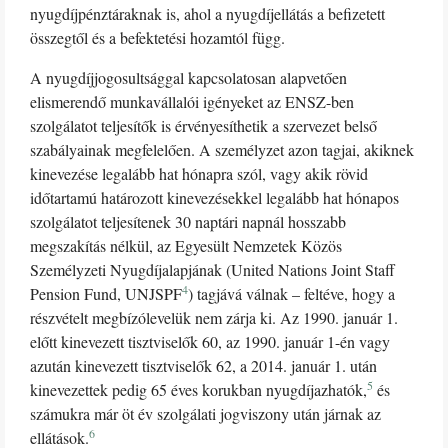
nyugdíjpénztáraknak is, ahol a nyugdíjellátás a befizetett
összegtől és a befektetési hozamtól függ.
A nyugdíjjogosultsággal kapcsolatosan alapvetően
elismerendő munkavállalói igényeket az ENSZ-ben
szolgálatot teljesítők is érvényesíthetik a szervezet belső
szabályainak megfelelően. A személyzet azon tagjai, akiknek
kinevezése legalább hat hónapra szól, vagy akik rövid
időtartamú határozott kinevezésekkel legalább hat hónapos
szolgálatot teljesítenek 30 naptári napnál hosszabb
megszakítás nélkül, az Egyesült Nemzetek Közös
Személyzeti Nyugdíjalapjának (United Nations Joint Staff
4
Pension Fund, UNJSPF
) tagjává válnak – feltéve, hogy a
részvételt megbízólevelük nem zárja ki. Az 1990. január 1.
előtt kinevezett tisztviselők 60, az 1990. január 1-én vagy
azután kinevezett tisztviselők 62, a 2014. január 1. után
5
kinevezettek pedig 65 éves korukban nyugdíjazhatók,
és
számukra már öt év szolgálati jogviszony után járnak az
6
ellátások.