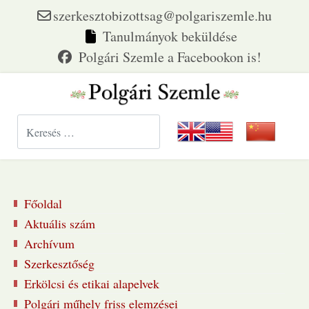
szerkesztobizottsag@polgariszemle.hu
Tanulmányok beküldése
Keresés...
Főoldal
Aktuális szám
Archívum
Szerkesztőség
Erkölcsi és etikai alapelvek
Polgári műhely friss elemzései