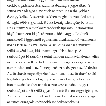
örökbefogadása esetén szülői szabadságra jogosultak. A
szülői szabadságot a gyermek nemzeti jogszabályokban
és/vagy kollektív szerződésekben meghatározott életkoráig,
de legkésőbb a gyermek 8 éves koráig lehet igénybe venni.
Ez az irányelv a munkaszerződésük típusától (határozatlan
idejű, határozott idejű, részmunkaidős vagy kölcsönzött
munkaerő) függetlenül egyformán alkalmazandó valamennyi
női és férfi munkavállalóra. A szülői szabadság mindkét
szülő egyéni joga, időtartama legalább 4 hónap. A
szabadságot fő szabály szerint minden munkavállalónak teljes
mértékben ki kellene tudni használni, vagyis az egyik szülő
nem ruházhatná át az őt megillető szabadságot a szülőtársára.
Az átruházás engedélyezhető azonban, ha az átruházó szülő
legalább egy hónapot igénybe vesz az őt megillető négy
hónap szabadságból annak ösztönzése céljából, hogy a
szabadságot a két szülő egyenlőbb mértékben vegye igénybe.
Az irányelv a minimumkövetelményeket határozza meg, így
az uniós országok kedvezőbb rendelkezéseket is