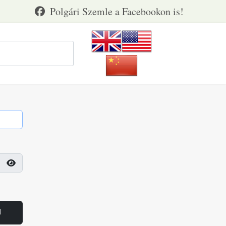
Jelszó megjelenítése
l