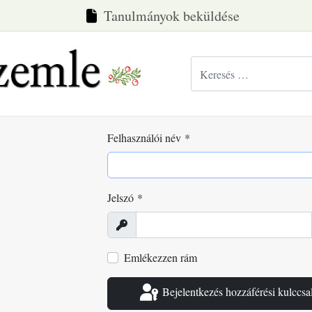
Tanulmányok beküldése
Keresés...
Felhasználói név
*
Jelszó
*
Megjelenítés
Emlékezzen rám
Bejelentkezés hozzáférési kulccsa