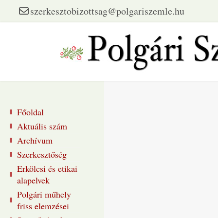
szerkesztobizottsag@polgariszemle.hu
Főoldal
Aktuális szám
Archívum
Szerkesztőség
Erkölcsi és etikai
alapelvek
Polgári műhely
friss elemzései