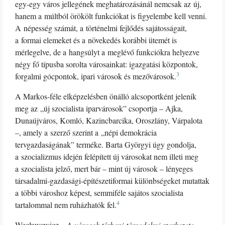
egy-egy város jellegének meghatározásánál nemcsak az új,
hanem a múltból örökölt funkciókat is figyelembe kell venni.
A népesség számát, a történelmi fejlődés sajátosságait,
a formai elemeket és a növekedés korábbi ütemét is
mérlegelve, de a hangsúlyt a meglévő funkciókra helyezve
négy fő típusba sorolta városainkat: igazgatási központok,
3
forgalmi gócpontok, ipari városok és mezővárosok.
A Markos-féle elképzelésben önálló alcsoportként jelenik
meg az „új szocialista iparvárosok” csoportja – Ajka,
Dunaújváros, Komló, Kazincbarcika, Oroszlány, Várpalota
–, amely a szerző szerint a „népi demokrácia
tervgazdaságának” terméke. Barta Györgyi úgy gondolja,
a szocializmus idején felépített új városokat nem illeti meg
a szocialista jelző, mert bár – mint új városok – lényeges
társadalmi-gazdasági-építészetiformai különbségeket mutattak
a többi városhoz képest, semmiféle sajátos szocialista
4
tartalommal nem ruházhatók fel.
Węcławowicz –
A városok térbeni-társadalmi szerkezete