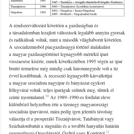
A rendszerváltozást követően a gazdaságban és
a társadalomban lezajlott változások legalább annyira gyorsak
és radikálisak voltak, mint a második világháborút követően.
A szocializmusból piacgazdasággá történő átalakulást
a magyar gazdaságtörténet legnagyobb mértékű ipari
visszaesése kísérte, ennek következtében 1995 végén az ipar
bruttó termelése még mindig csak háromnegyede volt a tíz
évvel korábbinak. A recesszió legnagyobb kárvallottjai
a magyar szocialista nagyipar és bányászat egykori
fellegvárai voltak: teljes iparágak szűntek meg, tűntek el
30
szinte nyomtalanul.
Az 1989–1990-es fordulat eleve
különböző helyzetben érte a tizenegy magyarországi
szocialista iparvárost, mára pedig igen jelentős távolság
választja el a prosperáló Tiszaújvárost, Tatabányát vagy
Százhalombattát a stagnálás és a további hanyatlás határán
31
egyensúlyozó Oroszlánytól, Ózdtól vagy Komlótól.