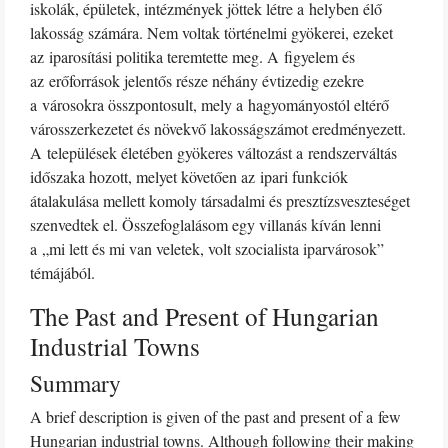
iskolák, épületek, intézmények jöttek létre a helyben élő
lakosság számára. Nem voltak történelmi gyökerei, ezeket
az iparosítási politika teremtette meg. A figyelem és
az erőforrások jelentős része néhány évtizedig ezekre
a városokra összpontosult, mely a hagyományostól eltérő
városszerkezetet és növekvő lakosságszámot eredményezett.
A települések életében gyökeres változást a rendszerváltás
időszaka hozott, melyet követően az ipari funkciók
átalakulása mellett komoly társadalmi és presztízsveszteséget
szenvedtek el. Összefoglalásom egy villanás kíván lenni
a „mi lett és mi van veletek, volt szocialista iparvárosok”
témájából.
The Past and Present of Hungarian
Industrial Towns
Summary
A brief description is given of the past and present of a few
Hungarian industrial towns. Although following their making