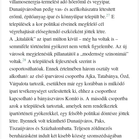
villamosenergia-termelést adó hőerőmű és vegyipar,
Dunaújvárosban pedig vas- és acélkohászatra létesített
27
erőmű, építőanyag-ipar és könnyűipar települt be.
E
települések a kor politikai elveinek megfelelő cél
végrehajtását elősegítendő eszközként jöttek létre.
A „kitalálók” az ipari múlton kívül – még ha voltak is –
semmiféle történelmi gyökeret nem vettek figyelembe. Az új
városok megjelenésük pillanatától a „modernség szinonimái”
28
voltak.
A települések fejlesztések szerint is
csoportosíthatóak. Ennek értelmében három osztály volt
alkotható: az első iparvárosi csoportba Ajka, Tatabánya, Ózd,
Várpalota tartozik, esetükben már egy korábban is működő
ipari tevékenységet szélesítettek ki, ehhez a csoporthoz
kapcsolható a bányászváros Komló is. A második csoportba
azok a települések tartoztak, amelyek nem rendelkeztek
ipartörténeti gyökerekkel, egy felsőbb politikai döntésre jöttek
létre. Ilyennek volt tekinthető Dunaújváros, Paks,
Tiszaújváros és Százhalombatta. Teljesen zöldmezős
beruházásként indult két kisebb község szomszédságában