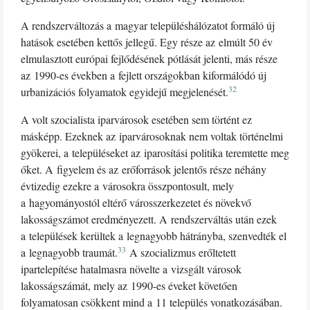
A rendszerváltozás a magyar településhálózatot formáló új
hatások esetében kettős jellegű. Egy része az elmúlt 50 év
elmulasztott európai fejlődésének pótlását jelenti, más része
az 1990-es években a fejlett országokban kiformálódó új
32
urbanizációs folyamatok egyidejű megjelenését.
A volt szocialista iparvárosok esetében sem történt ez
másképp. Ezeknek az iparvárosoknak nem voltak történelmi
gyökerei, a településeket az iparosítási politika teremtette meg
őket. A figyelem és az erőforrások jelentős része néhány
évtizedig ezekre a városokra összpontosult, mely
a hagyományostól eltérő városszerkezetet és növekvő
lakosságszámot eredményezett. A rendszerváltás után ezek
a települések kerültek a legnagyobb hátrányba, szenvedték el
33
a legnagyobb traumát.
A szocializmus erőltetett
ipartelepítése hatalmasra növelte a vizsgált városok
lakosságszámát, mely az 1990-es éveket követően
folyamatosan csökkent mind a 11 település vonatkozásában.