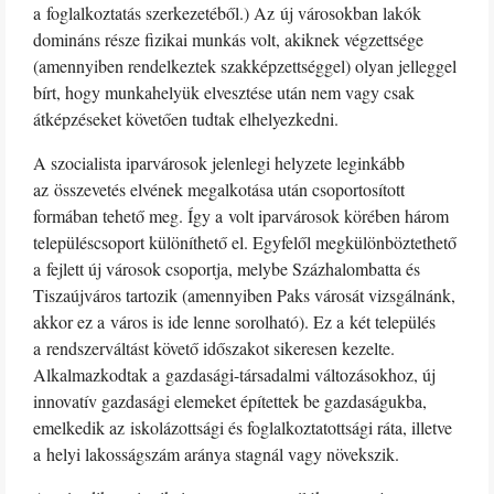
a foglalkoztatás szerkezetéből.) Az új városokban lakók
domináns része fizikai munkás volt, akiknek végzettsége
(amennyiben rendelkeztek szakképzettséggel) olyan jelleggel
bírt, hogy munkahelyük elvesztése után nem vagy csak
átképzéseket követően tudtak elhelyezkedni.
A szocialista iparvárosok jelenlegi helyzete leginkább
az összevetés elvének megalkotása után csoportosított
formában tehető meg. Így a volt iparvárosok körében három
településcsoport különíthető el. Egyfelől megkülönböztethető
a fejlett új városok csoportja, melybe Százhalombatta és
Tiszaújváros tartozik (amennyiben Paks városát vizsgálnánk,
akkor ez a város is ide lenne sorolható). Ez a két település
a rendszerváltást követő időszakot sikeresen kezelte.
Alkalmazkodtak a gazdasági-társadalmi változásokhoz, új
innovatív gazdasági elemeket építettek be gazdaságukba,
emelkedik az iskolázottsági és foglalkoztatottsági ráta, illetve
a helyi lakosságszám aránya stagnál vagy növekszik.