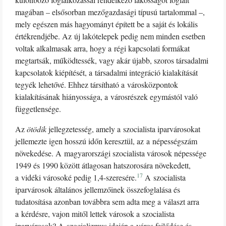
magában – elsősorban mezőgazdasági típusú tartalommal –,
mely egészen más hagyományt épített be a saját és lokális
értékrendjébe. Az új lakótelepek pedig nem minden esetben
voltak alkalmasak arra, hogy a régi kapcsolati formákat
megtartsák, működtessék, vagy akár újabb, szoros társadalmi
kapcsolatok kiépítését, a társadalmi integráció kialakítását
tegyék lehetővé. Ehhez társítható a városközpontok
kialakításának hiányossága, a városrészek egymástól való
függetlensége.
Az
ötödik
jellegzetesség, amely a szocialista iparvárosokat
jellemezte igen hosszú időn keresztül, az a népességszám
növekedése. A magyarországi szocialista városok népessége
1949 és 1990 között átlagosan hatszorosára növekedett,
17
a vidéki városoké pedig 1,4-szeresére.
A szocialista
iparvárosok általános jellemzőinek összefoglalása és
tudatosítása azonban továbbra sem adta meg a választ arra
a kérdésre, vajon mitől lettek városok a szocialista
iparvárosok? A szocializmus idején a város fejlődése és