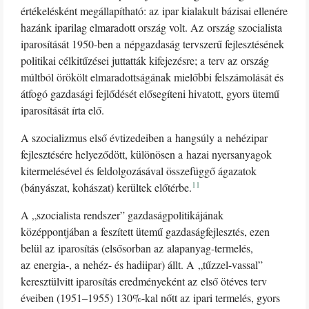
értékelésként megállapítható: az ipar kialakult bázisai ellenére
hazánk iparilag elmaradott ország volt. Az ország szocialista
iparosítását 1950-ben a népgazdaság tervszerű fejlesztésének
politikai célkitűzései juttatták kifejezésre; a terv az ország
múltból örökölt elmaradottságának mielőbbi felszámolását és
átfogó gazdasági fejlődését elősegíteni hivatott, gyors ütemű
iparosítását írta elő.
A szocializmus első évtizedeiben a hangsúly a nehézipar
fejlesztésére helyeződött, különösen a hazai nyersanyagok
kitermelésével és feldolgozásával összefüggő ágazatok
11
(bányászat, kohászat) kerültek előtérbe.
A „szocialista rendszer” gazdaságpolitikájának
középpontjában a feszített ütemű gazdaságfejlesztés, ezen
belül az iparosítás (elsősorban az alapanyag-termelés,
az energia-, a nehéz- és hadiipar) állt. A „tűzzel-vassal”
keresztülvitt iparosítás eredményeként az első ötéves terv
éveiben (1951–1955) 130%-kal nőtt az ipari termelés, gyors