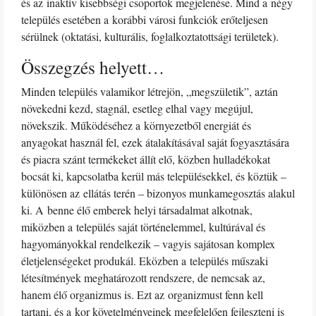
és az inaktív kisebbségi csoportok megjelenése. Mind a négy
település esetében a korábbi városi funkciók erőteljesen
sérülnek (oktatási, kulturális, foglalkoztatottsági területek).
Összegzés helyett…
Minden település valamikor létrejön, „megszületik”, aztán
növekedni kezd, stagnál, esetleg elhal vagy megújul,
növekszik. Működéséhez a környezetből energiát és
anyagokat használ fel, ezek átalakításával saját fogyasztására
és piacra szánt termékeket állít elő, közben hulladékokat
bocsát ki, kapcsolatba kerül más településekkel, és köztük –
különösen az ellátás terén – bizonyos munkamegosztás alakul
ki. A benne élő emberek helyi társadalmat alkotnak,
miközben a település saját történelemmel, kultúrával és
hagyományokkal rendelkezik – vagyis sajátosan komplex
életjelenségeket produkál. Eközben a település műszaki
létesítmények meghatározott rendszere, de nemcsak az,
hanem élő organizmus is. Ezt az organizmust fenn kell
tartani, és a kor követelményeinek megfelelően fejleszteni is