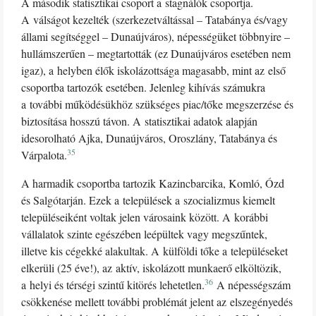
A második statisztikai csoport a stagnálók csoportja.
A válságot kezelték (szerkezetváltással – Tatabánya és/vagy
állami segítséggel – Dunaújváros), népességüket többnyire –
hullámszerűen – megtartották (ez Dunaújváros esetében nem
igaz), a helyben élők iskolázottsága magasabb, mint az első
csoportba tartozók esetében. Jelenleg kihívás számukra
a további működésükhöz szükséges piac/tőke megszerzése és
biztosítása hosszú távon. A statisztikai adatok alapján
idesorolható Ajka, Dunaújváros, Oroszlány, Tatabánya és
35
Várpalota.
A harmadik csoportba tartozik Kazincbarcika, Komló, Ózd
és Salgótarján. Ezek a települések a szocializmus kiemelt
településeiként voltak jelen városaink között. A korábbi
vállalatok szinte egészében leépültek vagy megszűntek,
illetve kis cégekké alakultak. A külföldi tőke a településeket
elkerüli (25 éve!), az aktív, iskolázott munkaerő elköltözik,
36
a helyi és térségi szintű kitörés lehetetlen.
A népességszám
csökkenése mellett további problémát jelent az elszegényedés