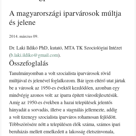
A magyarországi iparvárosok múltja
és jelene
2014. március 09
Dr. Laki Ildikó PhD, kutató, MTA TK Szociológiai Intézet
(
b.laki.ildiko@gmail.com
).
Összefoglalás
Tanulmányomban a volt szocialista iparvárosok rövid
múltjával és jelenével foglalkozom. Bár igen eltérő utat jártak
be a városok az 1950-es évektől kezdődően, azonban egy
mindvégig azonos volt: az iparra épített városfejlesztésük.
Amíg az 1950-es években a hazai települések jelentős
hányadát a sorvadás, illetve a stagnálás jellemezte, addig
a volt tizenegy szocialista iparváros rohamosan fejlődött.
Többszörösére nőtt a településen élők száma, számos ipari
beruházás mellett emelkedett a lakosság életszínvonala,