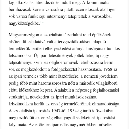
foglalkoztatási átrendeződés indult meg. A kommunális
beruházások köre a városokra jutott, ezen időszak alatt igen
sok városi funkciójú intézményt telepítettek a városokba,
12
nagyközségekbe.
Magyarországon a szocialista társadalmi rend építésének
elsőrendű feladatává vált a tervgazdálkodáson alapuló
termelőerők területi elhelyezkedési aránytalanságának tudatos
felszámolása. Új ipari létesítmények jöttek létre, új nagy
teljesítményű szén- és olajhőerőművek létrehozására került
sor, és megkezdődött a földgázkészlet hasznosítása. 1968-ra
az ipari termelés több mint ötszörösére, a nemzeti jövedelem
pedig több mint háromszorosára nőtt a második világháború
előtti időszakhoz képest. Átalakult a népesség foglalkoztatási
struktúrája, növekedett az ipari munkások száma,
felszámolásra került az ország termelőerőinek elmaradottsága.
A szocialista iparosítás 1947-től 1954-ig tartó időszakában
megkezdődött az ország elhanyagolt vidékeinek iparosítási
folyamata. Az erőteljes iparosítás nagymértékben növelte