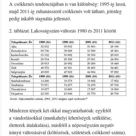
A csökkenés tendenciájában is van különbség: 1995-ig lassú,
majd 2011-ig zuhanásszerű csökkenés volt látható, jelenleg
pedig inkább stagnálás jellemző.
2. táblázat: Lakosságszám-változás 1980 és 2011 között
Mindezen tények két okkal magyarázhatóak: egyfelől
a vándorlásokkal (munkahelyi lehetőségek szűkülése,
életterek átalakulása), másfelől a népességszám negatív
irányú változásával (költözések, születések csökkenő száma).