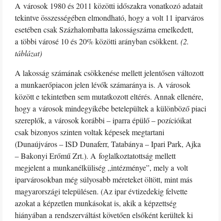
A városok 1980 és 2011 közötti időszakra vonatkozó adatait
tekintve összességében elmondható, hogy a volt 11 iparváros
esetében csak Százhalombatta lakosságszáma emelkedett,
a többi városé 10 és 20% közötti arányban csökkent.
(2.
táblázat)
A lakosság számának csökkenése mellett jelentősen változott
a munkaerőpiacon jelen lévők számaránya is. A városok
között e tekintetben sem mutatkozott eltérés. Annak ellenére,
hogy a városok mindegyikébe betelepültek a különböző piaci
szereplők, a városok korábbi – iparra épülő – pozícióikat
csak bizonyos szinten voltak képesek megtartani
(Dunaújváros – ISD Dunaferr, Tatabánya – Ipari Park, Ajka
– Bakonyi Erőmű Zrt.). A foglalkoztatottság mellett
megjelent a munkanélküliség „intézménye”, mely a volt
iparvárosokban még súlyosabb méreteket öltött, mint más
magyarországi településen. (Az ipar évtizedekig felvette
azokat a képzetlen munkásokat is, akik a képzettség
hiányában a rendszerváltást követően elsőként kerültek ki