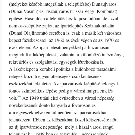
(melyeket később integráltak a településbe) Dunaújváros
(Dunai Vasmű) és Tiszaújváros (Tiszai Vegyi Kombinát)
építése. Hasonlóan a településhez kapcsolódóan, de azzal
nem összeépülve zajlott az ipartelepítés Százhalombatta
(Dunai Olajfinomító esetében is, csak a másik két városhoz
képest fáziskéséssel, az 1960-as évek végén és az 1970-es
évek elején. Az ipari létesítményekkel párhuzamosan
megindult a lakóépületek, valamint a különböző intézményi,
rekreációs és szolgáltatási egységek létrehozása is.
A lakótelepet a korabeli politika a különböző társadalmi
rétegek közötti egyenlőtlenségek csökkentésének
eszközeként tekintette. Az iparvárosok kiépítésének egyik
fontos szimbolikus lépése pedig a városi rangra emelés
29
volt.
Az 1949 utáni első évtizedben a városi népesség
növekedésének döntő hányada a fővároson és
a megyeszékhelyeken túlmenően az iparvárosokban
jelentkezett. Ebben az időszakban közel kétszeresére nőtt
az új iparvárosok népessége, mely a hazai városi rangú
települések – 1949-ben 61 település – népességének