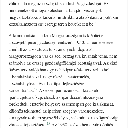
változtatta meg az ország társadalmát és gazdaságát. Ez
mindenekelőtt a jogalkotásban, a tulajdonviszonyok
megváltoztatása, a társadalmi struktúra átalakítása, a politikai-
21
közalkalmazotti elit cseréje terén következett be.
A kommunista hatalom Magyarországon is kiépítette
a szovjet típusú gazdasági rendszert. 1950. január elsejével
elindult az első ötéves terv, amelynek ideje alatt
Magyarországot a vas és acél országává kívánták tenni, nem
számolva az ország gazdaságföldrajzi adottságaival. Az első
ötéves terv valójában egy nehéziparosítási terv volt, ahol
a beruházási javak nagy részét a vastermelés,
a szénbányászat és a hadiipar fejlesztésére
22
koncentrálták.
Az ezzel párhuzamosan kialakuló
ipartelepítési elképzelések az ipar decentralizációjára
törekedtek, előtérbe helyezve számos ipari góc kialakítását,
különös tekintettel az iparban szegény városrészekre,
a nagyvárosok, megyeszékhelyek, valamint a mezőgazdasági
23
városok fejlesztésére.
Az 1950-es években a városépítés