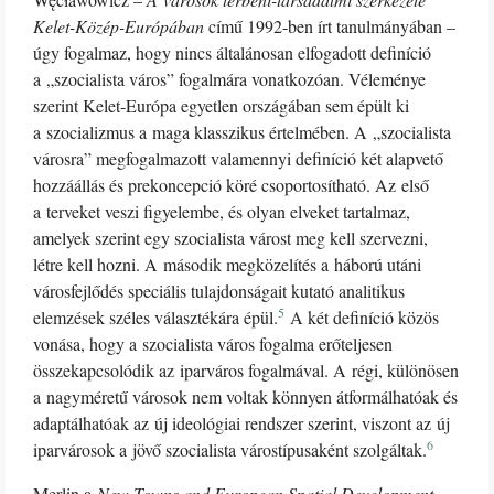
Kelet-Közép-Európában
című 1992-ben írt tanulmányában –
úgy fogalmaz, hogy nincs általánosan elfogadott definíció
a „szocialista város” fogalmára vonatkozóan. Véleménye
szerint Kelet-Európa egyetlen országában sem épült ki
a szocializmus a maga klasszikus értelmében. A „szocialista
városra” megfogalmazott valamennyi definíció két alapvető
hozzáállás és prekoncepció köré csoportosítható. Az első
a terveket veszi figyelembe, és olyan elveket tartalmaz,
amelyek szerint egy szocialista várost meg kell szervezni,
létre kell hozni. A második megközelítés a háború utáni
városfejlődés speciális tulajdonságait kutató analitikus
5
elemzések széles választékára épül.
A két definíció közös
vonása, hogy a szocialista város fogalma erőteljesen
összekapcsolódik az iparváros fogalmával. A régi, különösen
a nagyméretű városok nem voltak könnyen átformálhatóak és
adaptálhatóak az új ideológiai rendszer szerint, viszont az új
6
iparvárosok a jövő szocialista várostípusaként szolgáltak.
Merlin a
New Towns and European Spatial Development