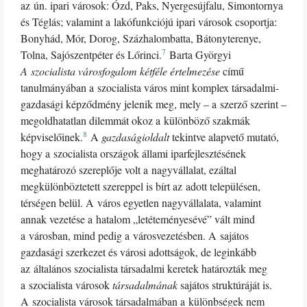
az ún. ipari városok: Ózd, Paks, Nyergesújfalu, Simontornya
és Téglás; valamint a lakófunkciójú ipari városok csoportja:
Bonyhád, Mór, Dorog, Százhalombatta, Bátonyterenye,
7
Tolna, Sajószentpéter és Lőrinci.
Barta Györgyi
A szocialista városfogalom kétféle értelmezése
című
tanulmányában a szocialista város mint komplex társadalmi-
gazdasági képződmény jelenik meg, mely – a szerző szerint –
megoldhatatlan dilemmát okoz a különböző szakmák
8
képviselőinek.
A
gazdaságioldalt
tekintve alapvető mutató,
hogy a szocialista országok állami iparfejlesztésének
meghatározó szereplője volt a nagyvállalat, ezáltal
megkülönböztetett szereppel is bírt az adott településen,
térségen belül. A város egyetlen nagyvállalata, valamint
annak vezetése a hatalom „letéteményesévé” vált mind
a városban, mind pedig a városvezetésben. A sajátos
gazdasági szerkezet és városi adottságok, de leginkább
az általános szocialista társadalmi keretek határozták meg
a szocialista városok
társadalmának
sajátos struktúráját is.
A szocialista városok társadalmában a különbségek nem