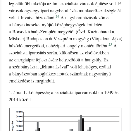
legfeltűnőbb akciója az ún. szocialista városok építése volt. E
városok egy-egy ipari nagyberuházás munkaerő-szükségletét
24
voltak hivatva biztosítani.
A nagyberuházások zöme
a bányakincseket nyújtó középhegységek területén,
a Borsod-Abaúj-Zemplén megyétől (Ózd, Kazincbarcika,
Miskolc) Budapesten át Veszprém megyéig (Várpalota, Ajka)
25
húzódó energetikai, nehézipari tengely mentén történt.
A
szocialista iparosítás során, különösen az első években
az energiaipar fejlesztésére helyeződött a hangsúly. Ez
a szénbányászat „felfuttatásával” volt lehetséges, ezáltal
a bányászatban foglalkoztatottak számának nagyarányú
emelkedése is megindult.
1. ábra: Lakónépesség a szocialista iparvárosokban 1949 és
2014 között