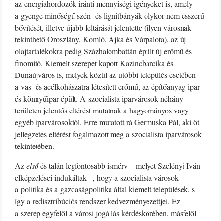
az energiahordozók iránti mennyiségi igényeket is, amely
a gyenge minőségű szén- és lignitbányák olykor nem ésszerű
bővítését, illetve újabb feltárását jelentette (ilyen városnak
tekinthető Oroszlány, Komló, Ajka és Várpalota), az új
olajtartalékokra pedig Százhalombattán épült új erőmű és
finomító. Kiemelt szerepet kapott Kazincbarcika és
Dunaújváros is, melyek közül az utóbbi település esetében
a vas- és acélkohászatra létesített erőmű, az építőanyag-ipar
és könnyűipar épült. A szocialista iparvárosok néhány
területen jelentős eltérést mutatnak a hagyományos vagy
egyéb iparvárosoktól. Erre mutatott rá Germuska Pál, aki öt
jellegzetes eltérést fogalmazott meg a szocialista iparvárosok
tekintetében.
Az
első
és talán legfontosabb ismérv – melyet Szelényi Iván
elképzelései indukáltak –, hogy a szocialista városok
a politika és a gazdaságpolitika által kiemelt települések, s
így a redisztribúciós rendszer kedvezményezettjei. Ez
a szerep egyfelől a városi jogállás kérdéskörében, másfelől