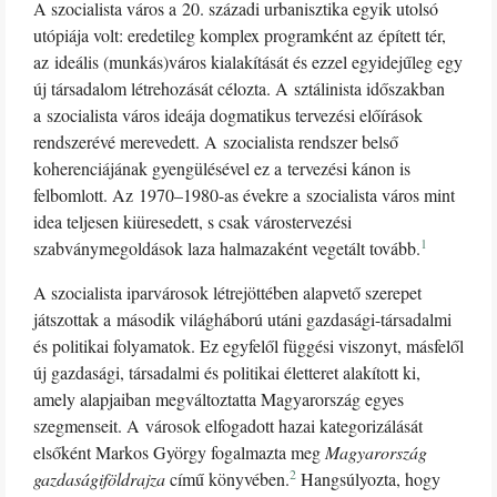
A szocialista város a 20. századi urbanisztika egyik utolsó
utópiája volt: eredetileg komplex programként az épített tér,
az ideális (munkás)város kialakítását és ezzel egyidejűleg egy
új társadalom létrehozását célozta. A sztálinista időszakban
a szocialista város ideája dogmatikus tervezési előírások
rendszerévé merevedett. A szocialista rendszer belső
koherenciájának gyengülésével ez a tervezési kánon is
felbomlott. Az 1970–1980-as évekre a szocialista város mint
idea teljesen kiüresedett, s csak várostervezési
1
szabványmegoldások laza halmazaként vegetált tovább.
A szocialista iparvárosok létrejöttében alapvető szerepet
játszottak a második világháború utáni gazdasági-társadalmi
és politikai folyamatok. Ez egyfelől függési viszonyt, másfelől
új gazdasági, társadalmi és politikai életteret alakított ki,
amely alapjaiban megváltoztatta Magyarország egyes
szegmenseit. A városok elfogadott hazai kategorizálását
elsőként Markos György fogalmazta meg
Magyarország
2
gazdaságiföldrajza
című könyvében.
Hangsúlyozta, hogy