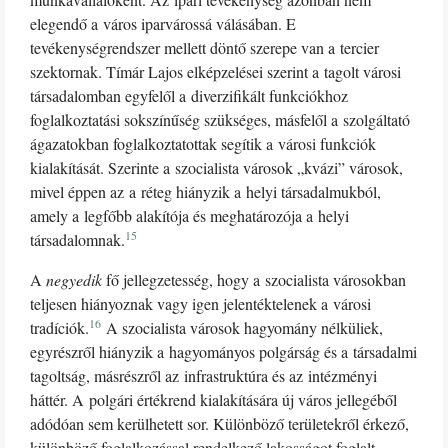
elegendő a város iparvárossá válásában. E
tevékenységrendszer mellett döntő szerepe van a tercier
szektornak. Tímár Lajos elképzelései szerint a tagolt városi
társadalomban egyfelől a diverzifikált funkciókhoz
foglalkoztatási sokszínűség szükséges, másfelől a szolgáltató
ágazatokban foglalkoztatottak segítik a városi funkciók
kialakítását. Szerinte a szocialista városok „kvázi” városok,
mivel éppen az a réteg hiányzik a helyi társadalmukból,
amely a legfőbb alakítója és meghatározója a helyi
15
társadalomnak.
A
negyedik
fő jellegzetesség, hogy a szocialista városokban
teljesen hiányoznak vagy igen jelentéktelenek a városi
16
tradíciók.
A szocialista városok hagyomány nélküliek,
egyrészről hiányzik a hagyományos polgárság és a társadalmi
tagoltság, másrészről az infrastruktúra és az intézményi
háttér. A polgári értékrend kialakítására új város jellegéből
adódóan sem kerülhetett sor. Különböző területekről érkező,
különböző foglalkozással rendelkező lakosságot foglalt