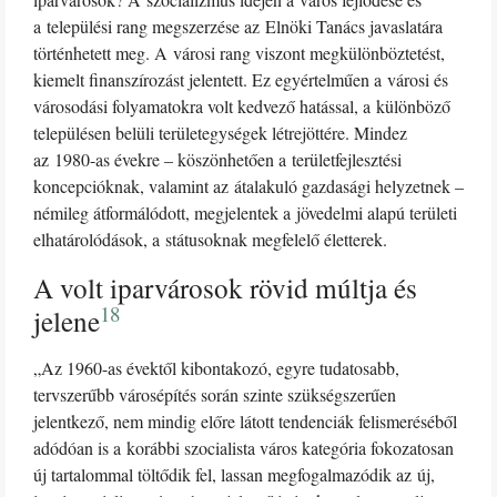
a települési rang megszerzése az Elnöki Tanács javaslatára
történhetett meg. A városi rang viszont megkülönböztetést,
kiemelt finanszírozást jelentett. Ez egyértelműen a városi és
városodási folyamatokra volt kedvező hatással, a különböző
településen belüli területegységek létrejöttére. Mindez
az 1980-as évekre – köszönhetően a területfejlesztési
koncepcióknak, valamint az átalakuló gazdasági helyzetnek –
némileg átformálódott, megjelentek a jövedelmi alapú területi
elhatárolódások, a státusoknak megfelelő életterek.
A volt iparvárosok rövid múltja és
18
jelene
„Az 1960-as évektől kibontakozó, egyre tudatosabb,
tervszerűbb városépítés során szinte szükségszerűen
jelentkező, nem mindig előre látott tendenciák felismeréséből
adódóan is a korábbi szocialista város kategória fokozatosan
új tartalommal töltődik fel, lassan megfogalmazódik az új,