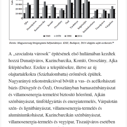
A „szocialista városok” építésének első hullámában kezdtek
hozzá Dunaújváros, Kazincbarcika, Komló, Oroszlány, Ajka
felépítéséhez. Ezekre a településekre, illetve az új
olajtartalékokra (Százhalombatta) erőművek épültek.
Nagyarányú rekonstrukcióval bővült a vas- és acélkohászati
bázis (Diósgyőr és Ózd), Oroszlányban barnaszénbányászat
és villamosenergia-termelést biztosító hőerőmű, Ajkán
szénbányászat, timföldgyártás és energiatermelés, Várpalotán
szén- és lignitbányászat, villamosenergia-termelés és
alumíniumkohászat, Kazincbarcikán szénbányászat,
villamosenergia-termelés és vegyipar, Tiszaújváros esetében