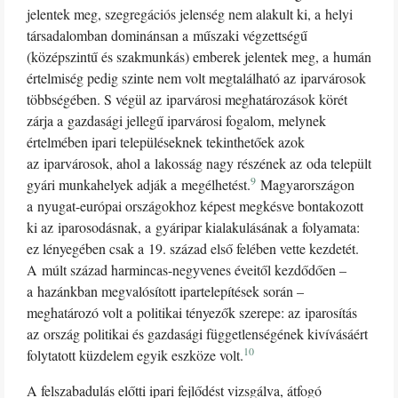
jelentek meg, szegregációs jelenség nem alakult ki, a helyi
társadalomban dominánsan a műszaki végzettségű
(középszintű és szakmunkás) emberek jelentek meg, a humán
értelmiség pedig szinte nem volt megtalálható az iparvárosok
többségében. S végül az iparvárosi meghatározások körét
zárja a gazdasági jellegű iparvárosi fogalom, melynek
értelmében ipari településeknek tekinthetőek azok
az iparvárosok, ahol a lakosság nagy részének az oda települt
9
gyári munkahelyek adják a megélhetést.
Magyarországon
a nyugat-európai országokhoz képest megkésve bontakozott
ki az iparosodásnak, a gyáripar kialakulásának a folyamata:
ez lényegében csak a 19. század első felében vette kezdetét.
A múlt század harmincas-negyvenes éveitől kezdődően –
a hazánkban megvalósított ipartelepítések során –
meghatározó volt a politikai tényezők szerepe: az iparosítás
az ország politikai és gazdasági függetlenségének kivívásáért
10
folytatott küzdelem egyik eszköze volt.
A felszabadulás előtti ipari fejlődést vizsgálva, átfogó