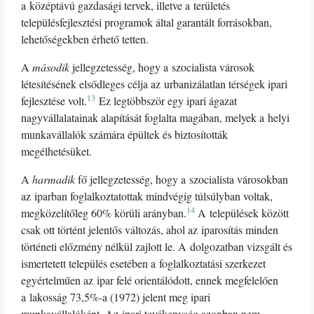
a középtávú gazdasági tervek, illetve a területés
településfejlesztési programok által garantált forrásokban,
lehetőségekben érhető tetten.
A
második
jellegzetesség, hogy a szocialista városok
létesítésének elsődleges célja az urbanizálatlan térségek ipari
13
fejlesztése volt.
Ez legtöbbször egy ipari ágazat
nagyvállalatainak alapítását foglalta magában, melyek a helyi
munkavállalók számára épültek és biztosították
megélhetésüket.
A
harmadik
fő jellegzetesség, hogy a szocialista városokban
az iparban foglalkoztatottak mindvégig túlsúlyban voltak,
14
megközelítőleg 60% körüli arányban.
A települések között
csak ott történt jelentős változás, ahol az iparosítás minden
történeti előzmény nélkül zajlott le. A dolgozatban vizsgált és
ismertetett település esetében a foglalkoztatási szerkezet
egyértelműen az ipar felé orientálódott, ennek megfelelően
a lakosság 73,5%-a (1972) jelent meg ipari
munkavállalóként. Az ipari tevékenység azonban nem