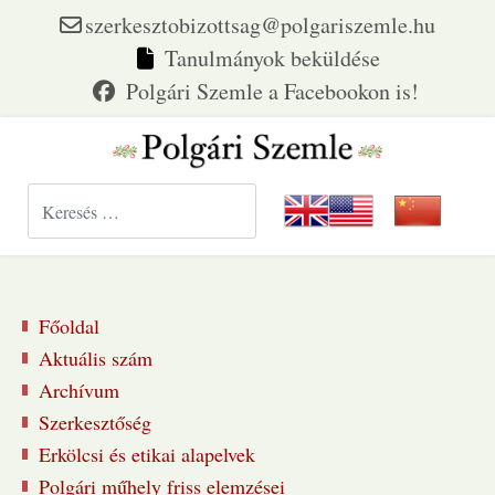
szerkesztobizottsag@polgariszemle.hu
Tanulmányok beküldése
Keresés...
Főoldal
Aktuális szám
Archívum
Szerkesztőség
Erkölcsi és etikai alapelvek
Polgári műhely friss elemzései