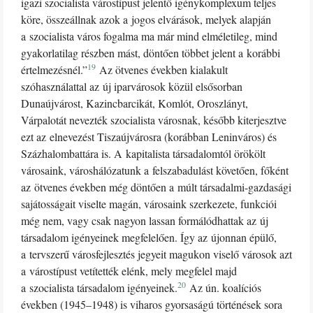
igazi szocialista várostípust jelentő igénykomplexum teljes
köre, összeállnak azok a jogos elvárások, melyek alapján
a szocialista város fogalma ma már mind elméletileg, mind
gyakorlatilag részben mást, döntően többet jelent a korábbi
19
értelmezésnél.”
Az ötvenes években kialakult
szóhasználattal az új iparvárosok közül elsősorban
Dunaújvárost, Kazincbarcikát, Komlót, Oroszlányt,
Várpalotát nevezték szocialista városnak, később kiterjesztve
ezt az elnevezést Tiszaújvárosra (korábban Leninváros) és
Százhalombattára is. A kapitalista társadalomtól örökölt
városaink, városhálózatunk a felszabadulást követően, főként
az ötvenes években még döntően a múlt társadalmi-gazdasági
sajátosságait viselte magán, városaink szerkezete, funkciói
még nem, vagy csak nagyon lassan formálódhattak az új
társadalom igényeinek megfelelően. Így az újonnan épülő,
a tervszerű városfejlesztés jegyeit magukon viselő városok azt
a várostípust vetítették elénk, mely megfelel majd
20
a szocialista társadalom igényeinek.
Az ún. koalíciós
években (1945–1948) is viharos gyorsaságú történések sora