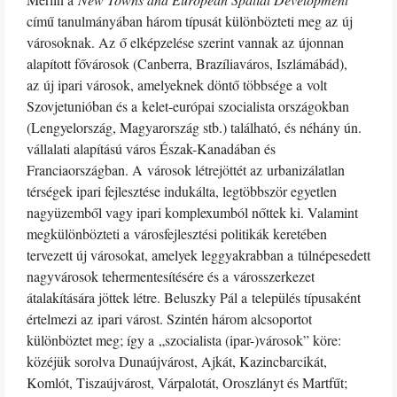
című tanulmányában három típusát különbözteti meg az új
városoknak. Az ő elképzelése szerint vannak az újonnan
alapított fővárosok (Canberra, Brazíliaváros, Iszlámábád),
az új ipari városok, amelyeknek döntő többsége a volt
Szovjetunióban és a kelet-európai szocialista országokban
(Lengyelország, Magyarország stb.) található, és néhány ún.
vállalati alapítású város Észak-Kanadában és
Franciaországban. A városok létrejöttét az urbanizálatlan
térségek ipari fejlesztése indukálta, legtöbbször egyetlen
nagyüzemből vagy ipari komplexumból nőttek ki. Valamint
megkülönbözteti a városfejlesztési politikák keretében
tervezett új városokat, amelyek leggyakrabban a túlnépesedett
nagyvárosok tehermentesítésére és a városszerkezet
átalakítására jöttek létre. Beluszky Pál a település típusaként
értelmezi az ipari várost. Szintén három alcsoportot
különböztet meg; így a „szocialista (ipar-)városok” köre:
közéjük sorolva Dunaújvárost, Ajkát, Kazincbarcikát,
Komlót, Tiszaújvárost, Várpalotát, Oroszlányt és Martfűt;