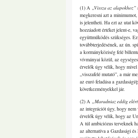
(1) A
„Vissza az alapokhoz”
megkeresni azt a minimumot, a
is jelentheti. Ha ezt az utat 
hozzáadott értéket jelent-e, v
együttműködés szükséges. Ez a
továbbterjedésének, az ún. sp
a kormányköziség felé billen
vívmányai közül, az egységes b
érvelők úgy vélik, hogy mivel
„visszafelé mutató”, a már me
az euró feladása a gazdasági/
következményekkel jár.
(2) A
„Maradniaz eddig elér
az integrációt úgy, hogy nem 
érvelők úgy vélik, hogy az Uni
A túl ambiciózus terveknek hat
az alternatíva a Gazdasági és