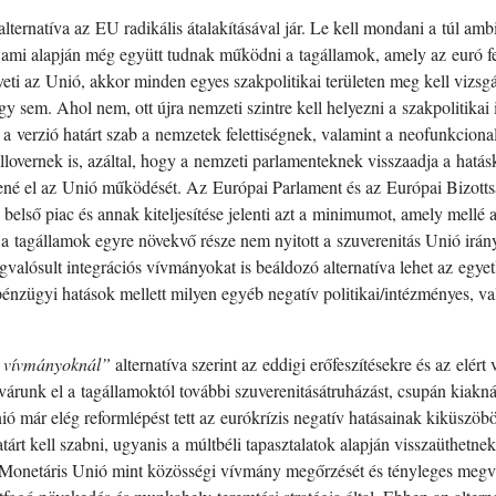
alternatíva az EU radikális átalakításával jár. Le kell mondani a túl amb
mi alapján még együtt tudnak működni a tagállamok, amely az euró felad
követi az Unió, akkor minden egyes szakpolitikai területen meg kell viz
agy sem. Ahol nem, ott újra nemzeti szintre kell helyezni a szakpolitikai
 verzió határt szab a nemzetek felettiségnek, valamint a neofunkcionali
illovernek is, azáltal, hogy a nemzeti parlamenteknek visszaadja a hatás
tené el az Unió működését. Az Európai Parlament és az Európai Bizotts
első piac és annak kiteljesítése jelenti azt a minimumot, amely mellé a
 a tagállamok egyre növekvő része nem nyitott a szuverenitás Unió irány
gvalósult integrációs vívmányokat is beáldozó alternatíva lehet az egye
pénzügyi hatások mellett milyen egyéb negatív politikai/intézményes, val
t vívmányoknál”
alternatíva szerint az eddigi erőfeszítésekre és az elér
várunk el a tagállamoktól további szuverenitásátruházást, csupán kiakn
ó már elég reformlépést tett az eurókrízis negatív hatásainak kiküszöböl
árt kell szabni, ugyanis a múltbéli tapasztalatok alapján visszaüthetnek
 Monetáris Unió mint közösségi vívmány megőrzését és tényleges megvalós