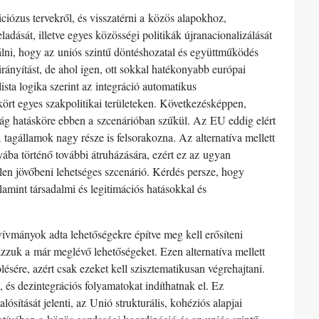
iciózus tervekről, és visszatérni a közös alapokhoz,
ását, illetve egyes közösségi politikák újranacionalizálását
sgálni, hogy az uniós szintű döntéshozatal és együttműködés
 irányítást, de ahol igen, ott sokkal hatékonyabb európai
sta logika szerint az integráció automatikus
kört egyes szakpolitikai területeken. Következésképpen,
ág hatásköre ebben a szcenárióban szűkül. Az EU eddig elért
 tagállamok nagy része is felsorakozna. Az alternatíva mellett
ába történő további átruházására, ezért ez az ugyan
tlen jövőbeni lehetséges szcenárió. Kérdés persze, hogy
amint társadalmi és legitimációs hatásokkal és
t vívmányok adta lehetőségekre építve meg kell erősíteni
ázzuk a már meglévő lehetőségeket. Ezen alternatíva mellett
ésére, azért csak ezeket kell szisztematikusan végrehajtani.
, és dezintegrációs folyamatokat indíthatnak el. Ez
ítását jelenti, az Unió strukturális, kohéziós alapjai