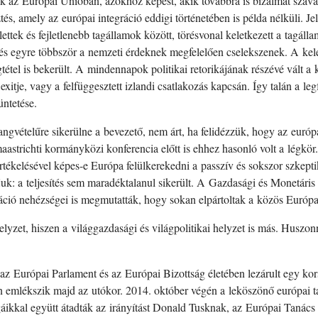
ak az Európai Unióban, azokhoz képest, akik továbbra is bizalmat sza
és, amely az európai integráció eddigi történetében is példa nélküli. J
jlettek és fejletlenebb tagállamok között, törésvonal keletkezett a tag
s egyre többször a nemzeti érdeknek megfelelően cselekszenek. A kelet
étel is bekerült. A mindennapok politikai retorikájának részévé vált a k
xitje, vagy a felfüggesztett izlandi csatlakozás kapcsán. Így talán a l
üntetése.
angvételűre sikerülne a bevezető, nem árt, ha felidézzük, hogy az európ
astrichti kormányközi konferencia előtt is ehhez hasonló volt a légkör.
tértékelésével képes-e Európa felülkerekedni a passzív és sokszor szkept
juk: a teljesítés sem maradéktalanul sikerült. A Gazdasági és Monetáris
ikáció nehézségei is megmutatták, hogy sokan elpártoltak a közös Európa 
yzet, hiszen a világgazdasági és világpolitikai helyzet is más. Huszonn
az Európai Parlament és az Európai Bizottság életében lezárult egy k
emlékszik majd az utókor. 2014. október végén a leköszönő európai t
áikkal együtt átadták az irányítást Donald Tusknak, az Európai Tanác