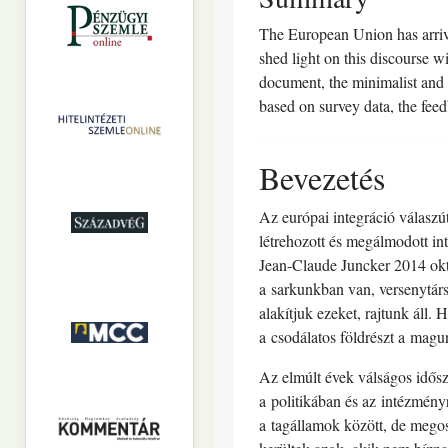
The European Union has arrived
shed light on this discourse w
document, the minimalist and a
based on survey data, the feed
Bevezetés
Az európai integráció válaszút
létrehozott és megálmodott in
Jean-Claude Juncker 2014 októ
a sarkunkban van, versenytárs
alakítjuk ezeket, rajtunk áll
a csodálatos földrészt a mag
Az elmúlt évek válságos idősz
a politikában és az intézmén
a tagállamok között, de megos