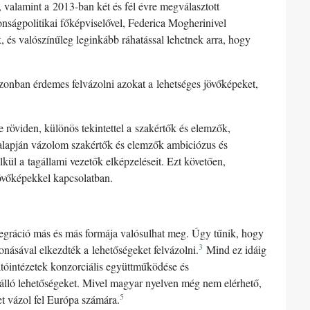
valamint a 2013-ban két és fél évre megválasztott
onságpolitikai főképviselővel, Federica Mogherinivel
 és valószínűleg leginkább ráhatással lehetnek arra, hogy
Azonban érdemes felvázolni azokat a lehetséges jövőképeket,
röviden, különös tekintettel a szakértők és elemzők,
apján vázolom szakértők és elemzők ambiciózus és
élkül a tagállami vezetők elképzeléseit. Ezt követően,
jövőképekkel kapcsolatban.
 integráció más és más formája valósulhat meg. Úgy tűnik, hogy
3
násával elkezdték a lehetőségeket felvázolni.
Mind ez idáig
tóintézetek konzorciális együttműködése és
 álló lehetőségeket. Mivel magyar nyelven még nem elérhető,
5
t vázol fel Európa számára.