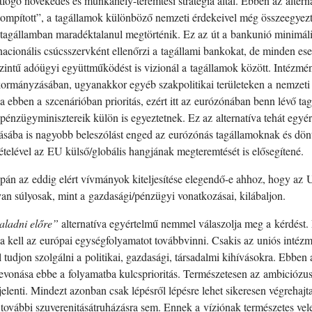
átfogó növekedés és munkahely-teremtési stratégia által. Ebben az alter
ompított”, a tagállamok különböző nemzeti érdekeivel még összeegyezt
agállamban maradéktalanul megtörténik. Ez az út a bankunió minimális 
ionális csúcsszervként ellenőrzi a tagállami bankokat, de minden eset
zintű adóügyi együttműködést is vizionál a tagállamok között. Intézmé
 kormányzásában, ugyanakkor egyéb szakpolitikai területeken a nemzeti
 ebben a szcenárióban prioritás, ezért itt az eurózónában benn lévő tag
s pénzügyminisztereik külön is egyeztetnek. Ez az alternatíva tehát egy
tásába is nagyobb beleszólást enged az eurózónás tagállamoknak és dön
elével az EU külső/globális hangjának megteremtését is elősegítené.
án az eddig elért vívmányok kiteljesítése elegendő-e ahhoz, hogy az U
lyan súlyosak, mint a gazdasági/pénzügyi vonatkozásai, kilábaljon.
aladni előre”
alternatíva egyértelmű nemmel válaszolja meg a kérdést
va kell az európai egységfolyamatot továbbvinni. Csakis az uniós intéz
tudjon szolgálni a politikai, gazdasági, társadalmi kihívásokra. Ebben
evonása ebbe a folyamatba kulcsprioritás. Természetesen az ambiciózus
is jelenti. Mindezt azonban csak lépésről lépésre lehet sikeresen végreha
 a további szuverenitásátruházásra sem. Ennek a víziónak természetes ve