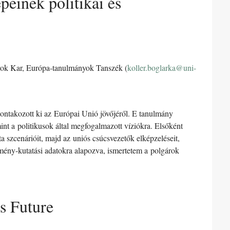
peinek politikai és
yok Kar, Európa-tanulmányok Tanszék (
koller.boglarka@uni-
bontakozott ki az Európai Unió jövőjéről. E tanulmány
mint a politikusok által megfogalmazott víziókra. Elsőként
szcenárióit, majd az uniós csúcsvezetők elképzeléseit,
emény-kutatási adatokra alapozva, ismertetem a polgárok
s Future