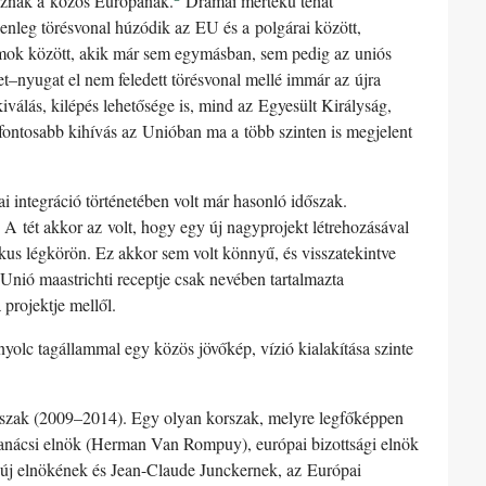
vaznak a közös Európának.
Drámai mértékű tehát
elenleg törésvonal húzódik az EU és a polgárai között,
államok között, akik már sem egymásban, sem pedig az uniós
–nyugat el nem feledett törésvonal mellé immár az újra
iválás, kilépés lehetősége is, mind az Egyesült Királyság,
egfontosabb kihívás az Unióban ma a több szinten is megjelent
ai integráció történetében volt már hasonló időszak.
 A tét akkor az volt, hogy egy új nagyprojekt létrehozásával
ikus légkörön. Ez akkor sem volt könnyű, és visszatekintve
 Unió maastrichti receptje csak nevében tartalmazta
projektje mellől.
yolc tagállammal egy közös jövőkép, vízió kialakítása szinte
orszak (2009–2014). Egy olyan korszak, melyre legfőképpen
anácsi elnök (Herman Van Rompuy), európai bizottsági elnök
s új elnökének és Jean-Claude Junckernek, az Európai