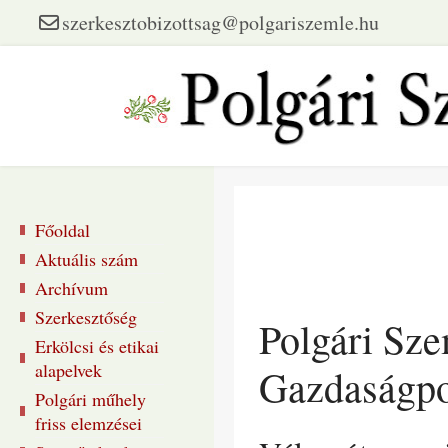
szerkesztobizottsag@polgariszemle.hu
Főoldal
Aktuális szám
Archívum
Szerkesztőség
Polgári Sz
Erkölcsi és etikai
alapelvek
Gazdaságpo
Polgári műhely
friss elemzései