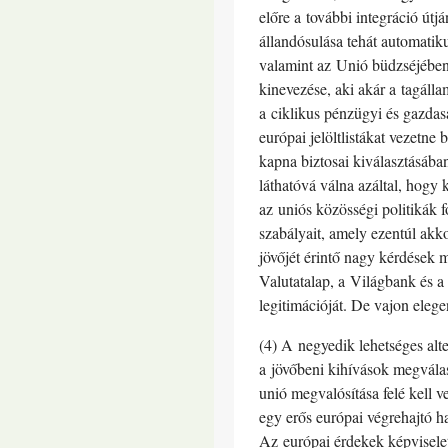
előre a további integráció út
állandósulása tehát automatik
valamint az Unió büdzséjében 
kinevezése, aki akár a tagáll
a ciklikus pénzügyi és gazdas
európai jelöltlistákat vezetn
kapna biztosai kiválasztásáb
láthatóvá válna azáltal, hogy
az uniós közösségi politikák 
szabályait, amely ezentúl akko
jövőjét érintő nagy kérdések 
Valutatalap, a Világbank és a
legitimációját. De vajon eleg
(4) A negyedik lehetséges alt
a jövőbeni kihívások megválas
unió megvalósítása felé kell 
egy erős európai végrehajtó ha
Az európai érdekek képviselet