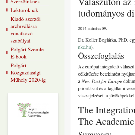
Válaszúton az 
Szerzőinknek
Lektoroknak
tudományos di
Kiadó szerzői
archiválásra
2014. március 09
vonatkozó
Dr. Koller Boglárka, PhD, e
szabályai
nke.hu
).
Polgári Szemle
Összefoglalás
E-book
Polgári
Az európai integráció válaszú
Közgazdasági
célkitűzése betekintést nyújta
Műhely 2020-ig
a
New Pact for Europe
dokum
prioritásait és a tagállami v
visszajelzéseit a jövőképekkel
The Integratio
The Academic a
Summary