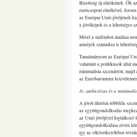
Bizottság új elnökének. Ők az
eurócsoport elnökével, Jeroen
az Európai Unió jövőjének kia
a jövőképek és a lehetséges s
Mivel a stafétabot átadása ne
amelyek számukra is lehetősé
Tanulmányom az Európai Unió j
valamint a politikusok által 
minimalista szcenárióit, majd a
az Eurobarometer közvélemény-
Az ambiciózus és a minimalis
A jövőt illetően többféle szce
az együttgondolkodás megkezdő
az Unió jövőjével foglalkozó
együttgondolkodása révén létr
így az elkövetkezőkben rövid