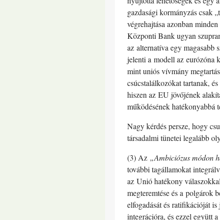
nyújtotta lehetőségek és egy 
gazdasági kormányzás csak „t
végrehajtása azonban minden t
Központi Bank ugyan szupranac
az alternatíva egy magasabb s
jelenti a modell az eurózóna
mint uniós vívmány megtartása
csúcstalálkozókat tartanak, é
hiszen az EU jövőjének alakí
működésének hatékonyabbá tét
Nagy kérdés persze, hogy csup
társadalmi tünetei legalább o
(3) Az
„Ambiciózus módon h
további tagállamokat integrál
az Unió hatékony válaszokkal 
megteremtése és a polgárok b
elfogadását és ratifikációját 
integrációra, és ezzel együtt