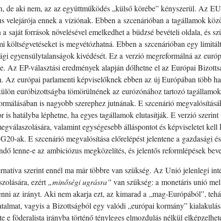
ján, de aki nem, az az együttműködés „külső körébe” kényszerül. Az EU
us velejárója ennek a víziónak. Ebben a szcenárióban a tagállamok köz
a saját források növelésével emelkedhet a büdzsé bevételi oldala, és sz
ami költségvetéseket is megvétózhatná. Ebben a szcenárióban egy limitál
ági egyensúlytalanságok kivédését. Ez a verzió megreformálná az európa
e be. Az EP-választási eredmények alapján dőlhetne el az Európai Bizot
an. Az európai parlamenti képviselőknek ebben az új Európában több h
 külön euróbizottságba tömörülnének az eurózónához tartozó tagállamo
formálásában is nagyobb szerephez jutnának. E szcenárió megvalósításáh
r is hatályba léphetne, ha egyes tagállamok elutasítják. E verzió szerin
megválaszolására, valamint egységesebb álláspontot és képviseletet kell
 G20-ak. E szcenárió megvalósítása előrelépést jelentene a gazdasági é
endő lenne-e az ambiciózus megközelítés, és jelentős reformlépések be
ernatíva szerint ennél ma már többre van szükség. Az Unió jelenlegi i
zolására, ezért
„minőségi ugrásra”
van szükség: a monetáris unió melle
venni az irányt. Aki nem akarja ezt, az kimarad a „mag-Európából”, teh
talmat, vagyis a Bizottságból egy valódi „európai kormány” kialakulását 
e e föderalista irányba történő tényleges elmozdulás nélkül elképzelhe