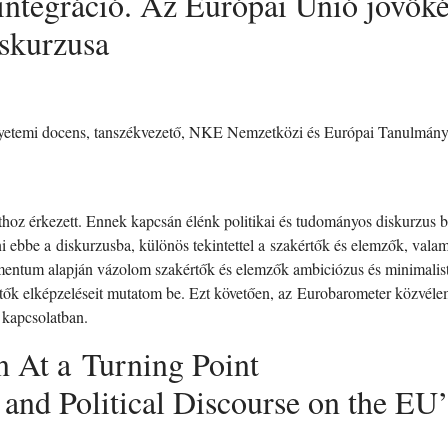
integráció. Az Európai Unió jövőké
skurzusa
gyetemi docens, tanszékvezető, NKE Nemzetközi és Európai Tanulmán
thoz érkezett. Ennek kapcsán élénk politikai és tudományos diskurzus 
ni ebbe a diskurzusba, különös tekintettel a szakértők és elemzők, vala
entum alapján vázolom szakértők és elemzők ambiciózus és minimalista 
ezetők elképzeléseit mutatom be. Ezt követően, az Eurobarometer közvél
 kapcsolatban.
n At a Turning Point
nd Political Discourse on the EU’