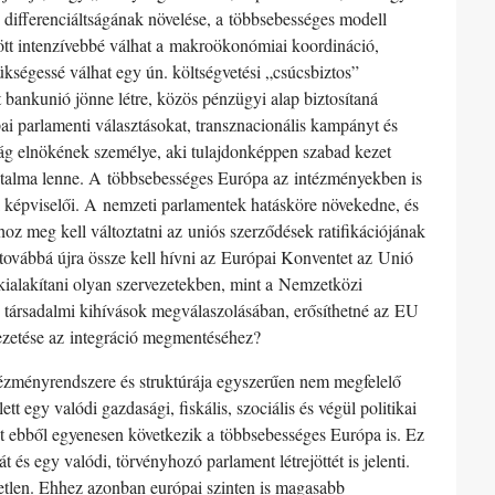
 differenciáltságának növelése, a többsebességes modell
ött intenzívebbé válhat a makroökonómiai koordináció,
ükségessé válhat egy ún. költségvetési „csúcsbiztos”
t bankunió jönne létre, közös pénzügyi alap biztosítaná
i parlamenti választásokat, transznacionális kampányt és
tság elnökének személye, aki tulajdonképpen szabad kezet
atalma lenne. A többsebességes Európa az intézményekben is
k képviselői. A nemzeti parlamentek hatásköre növekedne, és
oz meg kell változtatni az uniós szerződések ratifikációjának
t továbbá újra össze kell hívni az Európai Konventet az Unió
 kialakítani olyan szervezetekben, mint a Nemzetközi
s társadalmi kihívások megválaszolásában, erősíthetné az EU
vezetése az integráció megmentéséhez?
ntézményrendszere és struktúrája egyszerűen nem megfelelő
tt egy valódi gazdasági, fiskális, szociális és végül politikai
át ebből egyenesen következik a többsebességes Európa is. Ez
és egy valódi, törvényhozó parlament létrejöttét is jelenti.
tetlen. Ehhez azonban európai szinten is magasabb