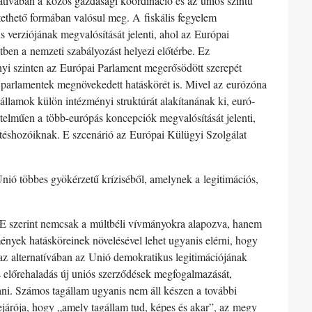
natívában a közös gazdasági koordináció és az uniós szintű
ethető formában valósul meg. A fiskális fegyelem
verziójának megvalósítását jelenti, ahol az Európai
ben a nemzeti szabályozást helyezi előtérbe. Ez
nyi szinten az Európai Parlament megerősödött szerepét
 parlamentek megnövekedett hatáskörét is. Mivel az eurózóna
államok külön intézményi struktúrát alakítanának ki, euró-
értelműen a több-európás koncepciók megvalósítását jelenti,
téshozóiknak. E szcenárió az Európai Külügyi Szolgálat
nió többes gyökérzetű kríziséből, amelynek a legitimációs,
. E szerint nemcsak a múltbéli vívmányokra alapozva, hanem
mények hatásköreinek növelésével lehet ugyanis elérni, hogy
 az alternatívában az Unió demokratikus legitimációjának
 előrehaladás új uniós szerződések megfogalmazását,
jtani. Számos tagállam ugyanis nem áll készen a további
lejárója, hogy „amely tagállam tud, képes és akar”, az megy