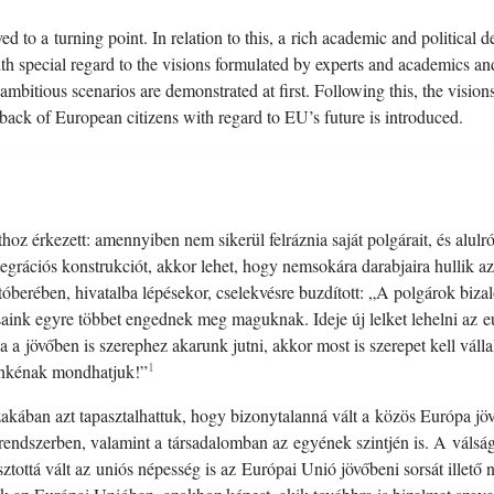
 to a turning point. In relation to this, a rich academic and political d
ith special regard to the visions formulated by experts and academics and
mbitious scenarios are demonstrated at first. Following this, the visions
back of European citizens with regard to EU’s future is introduced.
hoz érkezett: amennyiben nem sikerül felráznia saját polgárait, és alulr
tegrációs konstrukciót, akkor lehet, hogy nemsokára darabjaira hullik 
berében, hivatalba lépésekor, cselekvésre buzdított: „A polgárok bizalo
aink egyre többet engednek meg maguknak. Ideje új lelket lehelni az 
. Ha a jövőben is szerephez akarunk jutni, akkor most is szerepet kell v
1
unkénak mondhatjuk!”
akában azt tapasztalhattuk, hogy bizonytalanná vált a közös Európa jö
yrendszerben, valamint a társadalomban az egyének szintjén is. A váls
ztottá vált az uniós népesség is az Európai Unió jövőbeni sorsát illet