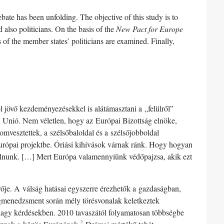
ebate has been unfolding. The objective of this study is to
 also politicians. On the basis of the
New Pact for Europe
 of the member states’ politicians are examined. Finally,
ól jövő kezdeményezésekkel is alátámasztani a „felülről”
az Unió. Nem véletlen, hogy az Európai Bizottság elnöke,
mvesztettek, a szélsőbaloldal és a szélsőjobboldal
európai projektbe. Óriási kihívások várnak ránk. Hogy hogyan
állalnunk. […] Mert Európa valamennyiünk védőpajzsa, akik ezt
vője. A válság hatásai egyszerre érezhetők a gazdaságban,
ágmenedzsment során mély törésvonalak keletkeztek
ő nagy kérdésekben. 2010 tavaszától folyamatosan többségbe
2