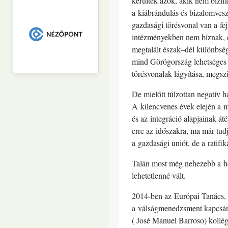
kerültek azok, akik nem bízn
a kiábrándulás és bizalomveszt
gazdasági törésvonal van a fe
intézményekben nem bíznak, é
megtalált észak–dél különbségt
mind Görögország lehetséges e
törésvonalak lágyítása, megsz
De mielőtt túlzottan negatív h
A kilencvenes évek elején a ma
és az integráció alapjainak á
erre az időszakra, ma már tud
a gazdasági uniót, de a ratif
Talán most még nehezebb a hel
lehetetlenné vált.
2014-ben az Európai Tanács, 
a válságmenedzsment kapcsán 
( José Manuel Barroso) kollég