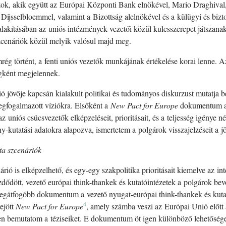
ok, akik együtt az Európai Központi Bank elnökével, Mario Draghival, 
 Dijsselbloemmel, valamint a Bizottság alelnökével és a külügyi és bizt
lakításában az uniós intézmények vezetői közül kulcsszerepet játszanak,
zcenáriók közül melyik valósul majd meg.
mrég történt, a fenti uniós vezetők munkájának értékelése korai lenne. 
gként megjelennek.
övője kapcsán kialakult politikai és tudományos diskurzust mutatja be 
megfogalmazott víziókra. Elsőként a
New Pact for Europe
dokumentum al
z uniós csúcsvezetők elképzeléseit, prioritásait, és a teljesség igénye n
kutatási adatokra alapozva, ismertetem a polgárok visszajelzéseit a 
ta szcenáriók
nárió is elképzelhető, és egy-egy szakpolitika prioritásait kiemelve az
dött, vezető európai think-thankek és kutatóintézetek a polgárok bevo
 legátfogóbb dokumentum a vezető nyugat-európai think-thankek és kuta
4
ejött
New Pact for Europe
, amely számba veszi az Európai Unió előtt
en bemutatom a téziseiket. E dokumentum öt igen különböző lehetősége