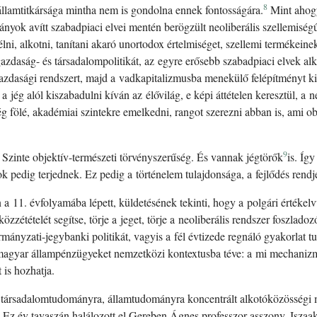
8
llamtitkársága mintha nem is gondolna ennek fontosságára.
Mint ahogy 
nyok avítt szabadpiaci elvei mentén berögzült neoliberális szellemis
élni, alkotni, tanítani akaró unortodox értelmiséget, szellemi termékeine
t gazdaság- és társadalompolitikát, az egyre erősebb szabadpiaci elvek al
azdasági rendszert, majd a vadkapitalizmusba menekülő felépítményt k
 jég alól kiszabadulni kíván az élővilág, e képi áttételen keresztül, a
. Jég fölé, akadémiai szintekre emelkedni, rangot szerezni abban is, ami
9
. Szinte objektív-természeti törvényszerűség. És vannak jégtörők
is. Íg
k pedig terjednek. Ez pedig a történelem tulajdonsága, a fejlődés rendj
a 11. évfolyamába lépett, küldetésének tekinti, hogy a polgári értéke
közzétételét segítse, törje a jeget, törje a neoliberális rendszer fosz
rmányzati-jegybanki politikát, vagyis a fél évtizede regnáló gyakorlat t
 magyar állampénzügyeket nemzetközi kontextusba téve: a mi mechanizm
 is hozhatja.
, társadalomtudományra, államtudományra koncentrált alkotóközösségi
 Ez év tavaszán halálozott el Gereben Ágnes professzor asszony, Iszaak 