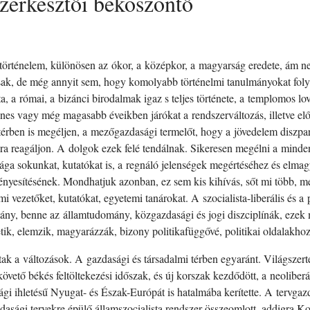
zerkesztői beköszöntő
történelem, különösen az ókor, a középkor, a magyarság eredete, ám
ak, de még annyit sem, hogy komolyabb történelmi tanulmányokat foly
a, a római, a bizánci birodalmak igaz s teljes története, a templomos
s vagy még magasabb éveikben járókat a rendszerváltozás, illetve előtte 
térben is megéljen, a mezőgazdasági termelőt, hogy a jövedelem diszpari
kra reagáljon. A dolgok ezek felé tendálnak. Sikeresen megélni a mind
sága sokunkat, kutatókat is, a regnáló jelenségek megértéséhez és elm
nyesítésének. Mondhatjuk azonban, ez sem kis kihívás, sőt mi több, me
i vezetőket, kutatókat, egyetemi tanárokat. A szocialista-liberális és a
ny, benne az államtudomány, közgazdasági és jogi diszciplínák, ezek
ik, elemzik, magyarázzák, bizony politikafüggővé, politikai oldalakhoz
tak a változások. A gazdasági és társadalmi térben egyaránt. Világszer
követő békés feltöltekezési időszak, és új korszak kezdődött, a neoliber
gi ihletésű Nyugat- és Észak-Európát is hatalmába kerítette. A tervgazd
dasági tervekre épülő államszocialista rendszer összeomlott, addigra K