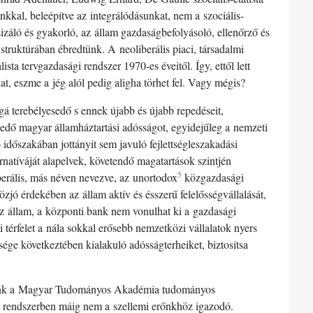
nkkal, beleépítve az integrálódásunkat, nem a szociális-
sizáló és gyakorló, az állam gazdaságbefolyásoló, ellenőrző és
 struktúrában ébredtünk. A neoliberális piaci, társadalmi
ista tervgazdasági rendszer 1970-es éveitől. Így, ettől lett
t, eszme a jég alól pedig aligha törhet fel. Vagy mégis?
ggá terebélyesedő s ennek újabb és újabb repedéseit,
lkedő magyar államháztartási adósságot, egyidejűleg a nemzeti
ó időszakában jottányit sem javuló fejlettségleszakadási
ernatíváját alapelvek, követendő magatartások szintjén
5
rális, más néven nevezve, az unortodox
közgazdasági
ó érdekében az állam aktív és ésszerű felelősségvállalását,
az állam, a központi bank nem vonulhat ki a gazdasági
 térfelet a nála sokkal erősebb nemzetközi vállalatok nyers
nsége következtében kialakuló adósságterheiket, biztosítsa
gyunk a Magyar Tudományos Akadémia tudományos
i rendszerben máig nem a szellemi erőnkhöz igazodó.