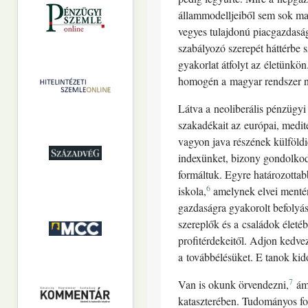
állammodelljeiből sem sok ma
vegyes tulajdonú piacgazdaságb
szabályozó szerepét háttérbe s
gyakorlat átfolyt az életünkön.
homogén a magyar rendszer nég
Látva a neoliberális pénzügyi 
szakadékait az európai, medit
vagyon java részének külföldie
indexünket, bizony gondolkodób
formáltuk. Egyre határozotta
6
iskola,
amelynek elvei mentén
gazdaságra gyakorolt befolyás
szereplők és a családok életéb
profitérdekeitől. Adjon kedvez
a továbbélésüket. E tanok kid
7
Van is okunk örvendezni,
ám 
kataszterében. Tudományos fo