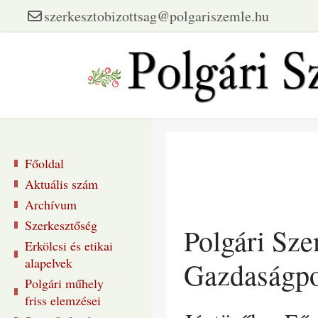
szerkesztobizottsag@polgariszemle.hu
Főoldal
Aktuális szám
Archívum
Szerkesztőség
Polgári Sz
Erkölcsi és etikai
alapelvek
Gazdaságpo
Polgári műhely
friss elemzései