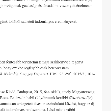
új országainak gazdasági és társadalmi viszonyait értelmezni,
günk tollából született tudományos eredményeket,
en fontosabb történelmi témájú szakkönyvet, regényt
om, hogy ezekbe legfeljebb csak beleolvastam.
ről. Nekrológ Csengey Dénesért.
Hitel, 28. évf., 2015/2., 101–
osz Kiadó, Budapest, 2015, 644 oldal), amely Magyarország
Botos Balázs dr. habil (folyóiratunk korábbi főszerkesztője)
lyamatosan emlegetett téves, rosszindulatú közlést, hogy az új
zoló tudományos rendszertana. Lásd még további