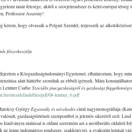
etemi tanár felesége, akitől a szovjetrendszer és kelet-európai térség 
en, Professzor Asszony!
g kérem, hogy olvassák a Polgári Szemlét, terjesszék az alkotóközössé
mle főszerkesztője
fejeztem a Közgazdaságtudományi Egyetemet, elhatároztam, hogy mind
tenzitása alatt háttérbe szorultak az ebbéli igények. Mára konstatálhat
en Lentner Csaba:
Szociális piacgazdaságról és gazdasági függetlenség
t.hu/sites/default/files/pdf/08-lentner_0.pdf
Matolcsy György
Egyensúly és növekedés
című nagymonográfiája (Kair
lósult, gazdaságtörténeti szempontból is jelentős sikeréről szól. Lásd 
 kiadványra utalással is oldani szeretném azt a neoliberális oldalról fo
ne lenne tudományos rendszere, szakkönyvei, a gyakorlat leírását vá