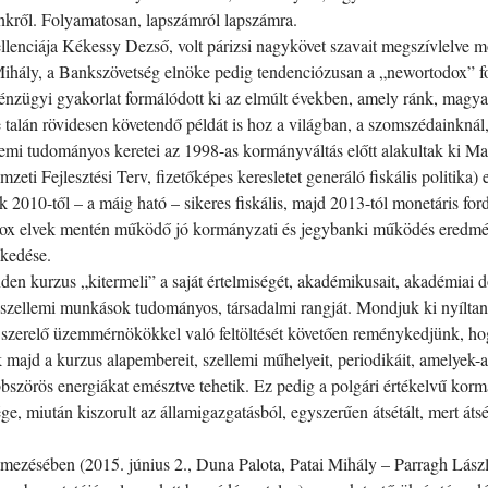
nkről. Folyamatosan, lapszámról lapszámra.
lenciája Kékessy Dezső, volt párizsi nagykövet szavait megszívlelve mo
 Mihály, a Bankszövetség elnöke pedig tendenciózusan a „newortodox” f
énzügyi gyakorlat formálódott ki az elmúlt években, amely ránk, magy
de talán rövidesen követendő példát is hoz a világban, a szomszédainknál
lemi tudományos keretei az 1998-as kormányváltás előtt alakultak ki Ma
zeti Fejlesztési Terv, fizetőképes keresletet generáló fiskális politik
 2010-től – a máig ható – sikeres fiskális, majd 2013-tól monetáris for
x elvek mentén működő jó kormányzati és jegybanki működés eredményei
lkedése.
en kurzus „kitermeli” a saját értelmiségét, akadémikusait, akadémiai d
 szellemi munkások tudományos, társadalmi rangját. Mondjuk ki nyíltan,
ak szerelő üzemmérnökökkel való feltöltését követően reménykedjünk, h
k majd a kurzus alapembereit, szellemi műhelyeit, periodikáit, amelyek-aki
öbbszörös energiákat emésztve tehetik. Ez pedig a polgári értékelvű korm
ége, miután kiszorult az államigazgatásból, egyszerűen átsétált, mert áts
mezésében (2015. június 2., Duna Palota, Patai Mihály – Parragh Lász