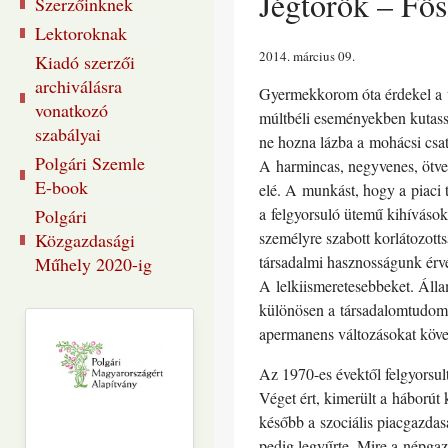
Jégtörők – Fős
Szerzőinknek
Lektoroknak
2014. március 09
Kiadó szerzői
archiválásra
Gyermekkorom óta érdekel a 
vonatkozó
múltbéli eseményekben kutass
szabályai
ne hozna lázba a mohácsi csat
Polgári Szemle
A harmincas, negyvenes, ötvene
E-book
elé. A munkást, hogy a piaci 
a felgyorsuló ütemű kihíváso
Polgári
személyre szabott korlátozott
Közgazdasági
társadalmi hasznosságunk érvé
Műhely 2020-ig
A lelkiismeretesebbeket. Állam
különösen a társadalomtudomá
apermanens változásokat követ
Az 1970-es évektől felgyorsul
Véget ért, kimerült a háborút 
később a szociális piacgazdasá
pedig legyűrte. Mire a népgaz