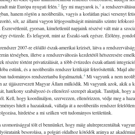
2
3
radt már Európa nyugati felén.
Így mi magyarok is,
a rendszerváltásu
an, hanem rögtön a neoliberális, vagyis a korlátlan piaci versenyt feti
zorító, sőt, az állami vagyon létjogosultságát minimális szintre lefokozó
 Észrevétlenül, gyorsan, kíméletlenül napjaink részévé vált már a szocial
y évtizede. És lefagyott, mint az Északi-sark egésze. Élőlény, gondola
rendszer 2007-re előálló észak-amerikai krízisét, látva a rendszerválsá
errán térségben, illetve a rendszerváltozás kezdetétől hétszeresére eme
k részére történt privatizálását, a több évtizedes észak-atlanti integráci
a estünk, és a neoliberális rendszer kritikáját felerősítettük. Majd alt
4
bban tudományos rendszertanba fogalmaztuk.
Mi vagyunk a nem neolibe
 az újjászervezett Magyar Állam működik. Mi vagyunk azok, akik a közj
át, hatékony szabályozó és ellenőrző szerepét akarjuk. Tanítjuk, hogy 
ől. Kell, hogy koordináljon, szervezzen, ellenőrizzen, védje meg a hazai
ményes hitelt a hazaiaknak, vállalja át a neoliberális rendszer felelőtle
olgozása, hirdetése a mi szűken vett tudományos területünk.
szomorúsággal tölt el bennünket, hogy máig alulreprezentáltak va
lyóirataink besorolása, a polgári oldalhoz kötődők aránya az akadémia