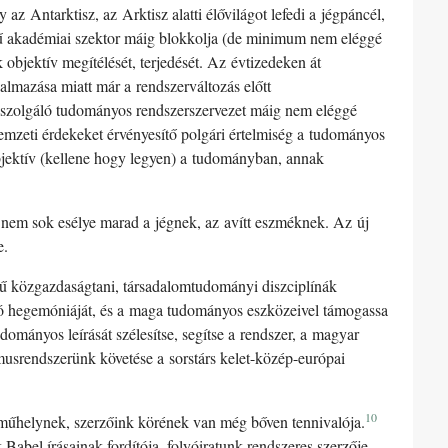
az Antarktisz, az Arktisz alatti élővilágot lefedi a jégpáncél,
égű akadémiai szektor máig blokkolja (de minimum nem eléggé
k objektív megítélését, terjedését. Az évtizedeken át
kalmazása miatt már a rendszerváltozás előtt
iszolgáló tudományos rendszerszervezet máig nem eléggé
 nemzeti érdekeket érvényesítő polgári értelmiség a tudományos
 objektív (kellene hogy legyen) a tudományban, annak
y nem sok esélye marad a jégnek, az avítt eszméknek. Az új
e.
lvű közgazdaságtani, társadalomtudományi diszciplínák
ladozó hegemóniáját, és a maga tudományos eszközeivel támogassa
udományos leírását szélesítse, segítse a rendszer, a magyar
usrendszerünk követése a sorstárs kelet-közép-európai
10
 műhelynek, szerzőink körének van még bőven tennivalója.
Babel írásainak fordítója, folyóiratunk rendszeres szerzője,