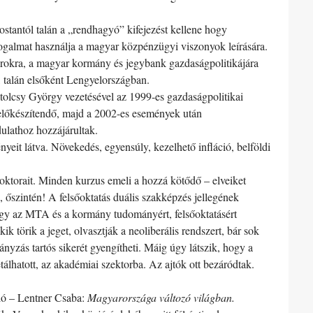
stantól talán a „rendhagyó” kifejezést kellene hogy
ogalmat használja a magyar közpénzügyi viszonyok leírására.
arokra, a magyar kormány és jegybank gazdaságpolitikájára
, talán elsőként Lengyelországban.
tolcsy György vezetésével az 1999-es gazdaságpolitikai
a) előkészítendő, majd a 2002-es események után
dulathoz hozzájárultak.
t látva. Növekedés, egyensúly, kezelhető infláció, belföldi
oktorait. Minden kurzus emeli a hozzá kötődő – elveiket
 őszintén! A felsőoktatás duális szakképzés jellegének
ogy az MTA és a kormány tudományért, felsőoktatásért
k törik a jeget, olvasztják a neoliberális rendszert, bár sok
ányzás tartós sikerét gyengítheti. Máig úgy látszik, hogy a
étálhatott, az akadémiai szektorba. Az ajtók ott bezáródtak.
ló – Lentner Csaba:
Magyarországa változó világban.