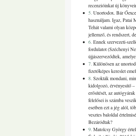
recenzióinkat új könyvei
5.
Unortodox. Bár Őexcel
használjam. Igaz, Patai
Tehát valami olyan közp
jellemző, és rendszert, 
6.
Ennek szervezeti-szel
fordulatot (Széchenyi Nem
újjászerveződtek, amelyek
7.
Különösen az unortodo
fizetőképes kereslet eme
8.
Szokták mondani, mind
kidolgozó, érvényesítő –
erősítését, az autógyár
felelősei is számba veszi
esetben ezt a jég alól, t
vesztes baloldal értelmis
Bezáródtak?
9.
Matolcsy György értel