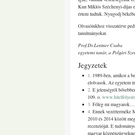
Kun Miklós Széchenyi-díjas egy
érteni tudtuk. Nyugodj békéb
Olvasóinkhoz visszatérve pedi
tanulmányokat.
Prof.Dr.Lentner Csaba
egyetemi tanár, a Polgári Sze
Jegyzetek
1.
1989-ben, amikor a be
elolvasok. Az egyetem in
2.
E jelenségről bővebb
109. o.
www.hitelfolyoira
3.
Főleg mi magyarok…
4.
Ennek vezérterméke 
2010 és 2014 között megva
recenzióját. E tudományos
magyar közpénzügyeknek 