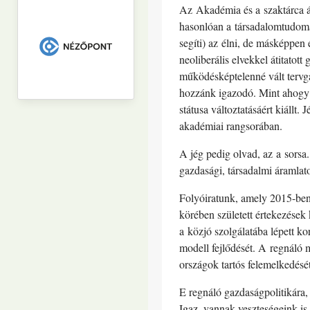
Az Akadémia és a szaktárca á
hasonlóan a társadalomtudomá
segíti) az élni, de másképpen 
neoliberális elvekkel átitatot
működésképtelenné vált tervg
hozzánk igazodó. Mint ahogy a
státusa változtatásáért kiállt
akadémiai rangsorában.
A jég pedig olvad, az a sorsa
gazdasági, társadalmi áramlato
Folyóiratunk, amely 2015-ben 
körében született értekezések 
a közjó szolgálatába lépett ko
modell fejlődését. A regnáló
országok tartós felemelkedését
E regnáló gazdaságpolitikára
Igaz, vannak veszteségeink is.