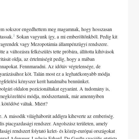
 nem sokszor engedhettem meg magamnak, hogy hosszasan
1
tassak.
Sokan vagyunk így, a mi emberöltőnkből. Pedig kit
 lovagrendek vagy Mezopotámia állampénzügyi rendszere.
a változásra felkészülés tette próbára, állította kihívások
tását oldja, az értelmiségit pedig, hogy a mában
ennapokat. Fennmaradni. Az időtáv végtelensége, de
agyarázásához köt. Talán most ez a leghatékonyabb módja
gfelelési kényszer kerít hatalmába bennünket.
 polgári oldalon pozícionáltakat egyaránt. A tudomány is,
 megközelítési módja, módszertanuk, már amennyiben
 kötődővé váltak. Miért?
te. A második világháborút addigra kiheverte az emberiség.
ális piacgazdasági rendszer. Angolszász területen, amely
asági rendszert folytató kelet- és közép-európai országokat
onrad Adenauer, Ludwig Erhard, De Gaulle szociális-etatista