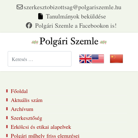
szerkesztobizottsag@polgariszemle.hu
Tanulmányok beküldése
Keresés...
Főoldal
Aktuális szám
Archívum
Szerkesztőség
Erkölcsi és etikai alapelvek
Polgári műhely friss elemzései