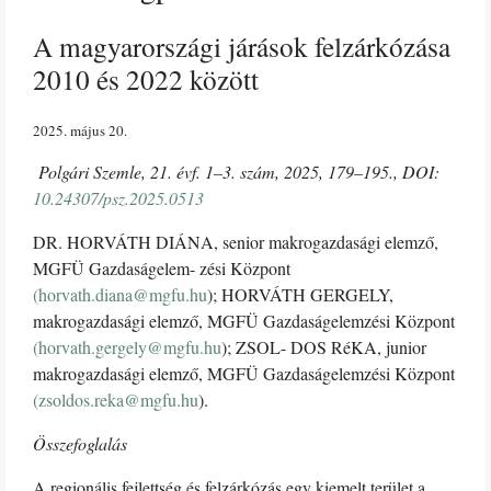
A magyarországi járások felzárkózása
2010 és 2022 között
2025. május 20
Polgári Szemle, 21. évf. 1–3. szám, 2025, 179–195., DOI:
10.24307/psz.2025.0513
DR. HORVÁTH DIÁNA, senior makrogazdasági elemző,
MGFÜ Gazdaságelem- zési Központ
(
horvath.diana@mgfu.hu
); HORVÁTH GERGELY,
makrogazdasági elemző, MGFÜ Gazdaságelemzési Központ
(
horvath.gergely@mgfu.hu
); ZSOL- DOS RéKA, junior
makrogazdasági elemző, MGFÜ Gazdaságelemzési Központ
(
zsoldos.reka@mgfu.hu
).
Összefoglalás
A regionális fejlettség és felzárkózás egy kiemelt terület a