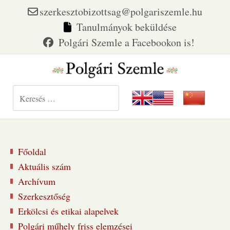
szerkesztobizottsag@polgariszemle.hu
Tanulmányok beküldése
Keresés...
Főoldal
Aktuális szám
Archívum
Szerkesztőség
Erkölcsi és etikai alapelvek
Polgári műhely friss elemzései