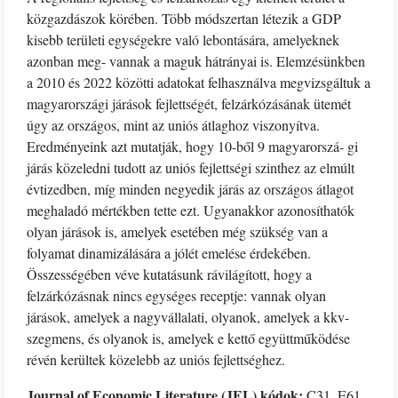
közgazdászok körében. Több módszertan létezik a GDP
kisebb területi egységekre való lebontására, amelyeknek
azonban meg- vannak a maguk hátrányai is. Elemzésünkben
a 2010 és 2022 közötti adatokat felhasználva megvizsgáltuk a
magyarországi járások fejlettségét, felzárkózásának ütemét
úgy az országos, mint az uniós átlaghoz viszonyítva.
Eredményeink azt mutatják, hogy 10-ből 9 magyarorszá- gi
járás közeledni tudott az uniós fejlettségi szinthez az elmúlt
évtizedben, míg minden negyedik járás az országos átlagot
meghaladó mértékben tette ezt. Ugyanakkor azonosíthatók
olyan járások is, amelyek esetében még szükség van a
folyamat dinamizálására a jólét emelése érdekében.
Összességében véve kutatásunk rávilágított, hogy a
felzárkózásnak nincs egységes receptje: vannak olyan
járások, amelyek a nagyvállalati, olyanok, amelyek a kkv-
szegmens, és olyanok is, amelyek e kettő együttműködése
révén kerültek közelebb az uniós fejlettséghez.
Journal of Economic Literature (JEL) kódok:
C31, E61,