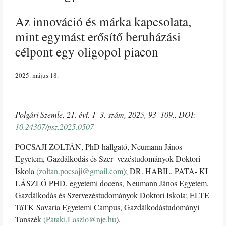
Az innováció és márka kapcsolata,
mint egymást erősítő beruházási
célpont egy oligopol piacon
2025. május 18
Polgári Szemle, 21. évf. 1–3. szám, 2025, 93–109., DOI:
10.24307/psz.2025.0507
POCSAJI ZOLTÁN, PhD hallgató, Neumann János
Egyetem, Gazdálkodás és Szer- vezéstudományok Doktori
Iskola
(
zoltan.pocsaji@gmail.com
); DR. HABIL. PATA- KI
LÁSZLÓ PHD, egyetemi docens, Neumann János Egyetem,
Gazdálkodás és Szervezéstudományok Doktori Iskola; ELTE
TáTK Savaria Egyetemi Campus, Gazdálkodástudományi
Tanszék
(
Pataki.Laszlo@nje.hu
).