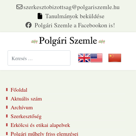
szerkesztobizottsag@polgariszemle.hu
Tanulmányok beküldése
Keresés...
Főoldal
Aktuális szám
Archívum
Szerkesztőség
Erkölcsi és etikai alapelvek
Polgári műhely friss elemzései