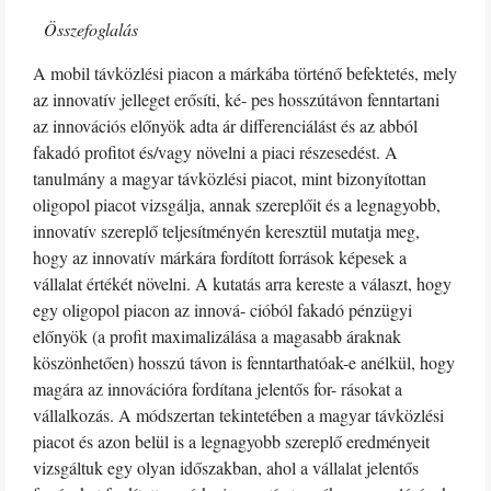
Összefoglalás
A mobil távközlési piacon a márkába történő befektetés, mely
az innovatív jelleget erősíti, ké- pes hosszútávon fenntartani
az innovációs előnyök adta ár differenciálást és az abból
fakadó profitot és/vagy növelni a piaci részesedést. A
tanulmány a magyar távközlési piacot, mint bizonyítottan
oligopol piacot vizsgálja, annak szereplőit és a legnagyobb,
innovatív szereplő teljesítményén keresztül mutatja meg,
hogy az innovatív márkára fordított források képesek a
vállalat értékét növelni. A kutatás arra kereste a választ, hogy
egy oligopol piacon az innová- cióból fakadó pénzügyi
előnyök (a profit maximalizálása a magasabb áraknak
köszönhetően) hosszú távon is fenntarthatóak-e anélkül, hogy
magára az innovációra fordítana jelentős for- rásokat a
vállalkozás. A módszertan tekintetében a magyar távközlési
piacot és azon belül is a legnagyobb szereplő eredményeit
vizsgáltuk egy olyan időszakban, ahol a vállalat jelentős