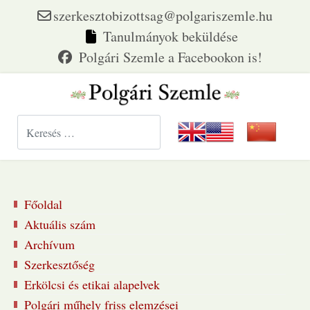
szerkesztobizottsag@polgariszemle.hu
Tanulmányok beküldése
Keresés...
Főoldal
Aktuális szám
Archívum
Szerkesztőség
Erkölcsi és etikai alapelvek
Polgári műhely friss elemzései