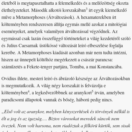
életéből is megtapasztalhatta a felemelkedés és a mellőzöttség okozta
3
élethelyzeteket. Második alkotói korszakában
írt egyik kiemelkedő
műve a Metamorphoses (Átváltozások). A hexamaterekben írt
költeményben rendszeresen állítja egymás mellé azokat a mitológiai
eseményeket, amelyek valamilyen átváltozással végződnek. Az
egymással csak lazán összefüggő történeteket a világ kezdetéről szóló
és Julius Caesarnak üstökössé változását leíró elbeszélése foglalja
keretbe. A Metamorphoses kiadását azonban már nem tudta intézni,
hiszen az ünnepelt költőhöz megérkezett a császár parancsa:
száműzetés a Fekete-tenger partjára, Tomiba, a mai Konstancába.
Ovidius ihlete, mesteri leíró és ábrázoló készsége az Átváltozásokban
is megmutatkozik. A világ négy korszakát is felvázolja e
4
5
költeményben
, a legkedvezőbbnek az aranykort
írván, amelyben
paradicsomi állapotok vannak és bőség, háború pedig nincs.
„Első volt az aranykor, melyben kényszerítések és törvények nélkül is
élt a jog és az igazság…. Biztos városokat meredek sáncok nem
öveztek. Nem volt harsona, nem riadóztak a félkörü kürtök, sem sisak