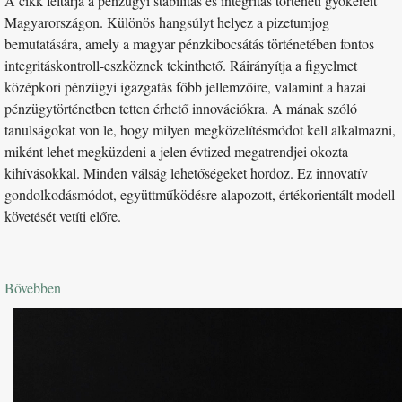
A cikk feltárja a pénzügyi stabilitás és integritás történeti gyökereit
Magyarországon. Különös hangsúlyt helyez a pizetumjog
bemutatására, amely a magyar pénzkibocsátás történetében fontos
integritáskontroll-eszköznek tekinthető. Ráirányítja a figyelmet
középkori pénzügyi igazgatás főbb jellemzőire, valamint a hazai
pénzügytörténetben tetten érhető innovációkra. A mának szóló
tanulságokat von le, hogy milyen megközelítésmódot kell alkalmazni,
miként lehet megküzdeni a jelen évtized megatrendjei okozta
kihívásokkal. Minden válság lehetőségeket hordoz. Ez innovatív
gondolkodásmódot, együttműködésre alapozott, értékorientált modell
követését vetíti előre.
Bővebben