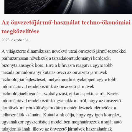
Az önvezetőjármű-használat techno-ökonómiai
megközelítése
2023. október 31
A világszerte dinamikusan növekvő utcai önvezető jármű-tesztekkel
párhuzamosan növekszik a társadalomtudományi kérdések,
bizonytalanságok köre. Erre a kihívásra reagálva egyre több
társadalomtudományi kutatás övezi az önvezető járművek
technológiai fejlesztését, melyek eredményeképpen egyre több
információval rendelkezünk az önvezető járművek
technológiaelfogadási, szabályozási, etikai aspektusairól. Kevés
információval rendelkezünk ugyanakkor arról, hogy az önvezető
járművek milyen költségstruktúra mentén lesznek elérhetőek a
felhasználók számára. Kutatásunk célja, hogy egy igen komplex,
ugyanakkor egyszerűsített modellben meghatározzuk a saját autó
tulajdonlásának, illetve az önvezető járművek használatának