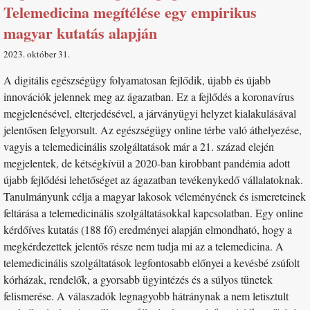
Telemedicina megítélése egy empirikus
magyar kutatás alapján
2023. október 31
A digitális egészségügy folyamatosan fejlődik, újabb és újabb
innovációk jelennek meg az ágazatban. Ez a fejlődés a koronavírus
megjelenésével, elterjedésével, a járványügyi helyzet kialakulásával
jelentősen felgyorsult. Az egészségügy online térbe való áthelyezése,
vagyis a telemedicinális szolgáltatások már a 21. század elején
megjelentek, de kétségkívül a 2020-ban kirobbant pandémia adott
újabb fejlődési lehetőséget az ágazatban tevékenykedő vállalatoknak.
Tanulmányunk célja a magyar lakosok véleményének és ismereteinek
feltárása a telemedicinális szolgáltatásokkal kapcsolatban. Egy online
kérdőíves kutatás (188 fő) eredményei alapján elmondható, hogy a
megkérdezettek jelentős része nem tudja mi az a telemedicina. A
telemedicinális szolgáltatások legfontosabb előnyei a kevésbé zsúfolt
kórházak, rendelők, a gyorsabb ügyintézés és a súlyos tünetek
felismerése. A válaszadók legnagyobb hátránynak a nem letisztult