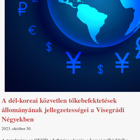
A dél-koreai közvetlen tőkebefektetések
állományának jellegzetességei a Visegrádi
Négyekben
2023. október 30