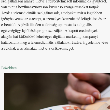
szolgáltatás-ár arányt, illetve a félreértelmezett információk gyűjtését,
valamint a közfinanszírozáson kívül eső szolgáltatásokat tartják.
Azok a telemedicinális szolgáltatások, amelyeket már a legtöbben
igénybe vettek az e-recept, a személyes konzultáció lefoglalása és az
e-beutaló. A jövőt illetően a többség optimista és a digitális
egészségügy fejlődését prognosztizálják. A kapott eredmények
alapján hat különböző lehetséges digitális marketing kampányt
határoztunk meg a telemedicinális vállalatok részére, figyelembe véve
a célokat, a tartalmakat, illetve a célközönséget.
Bővebben