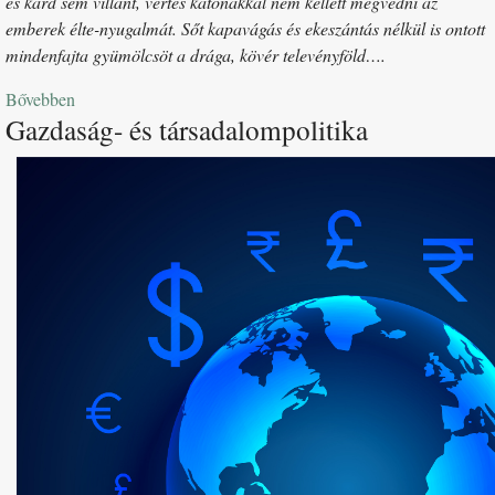
és kard sem villant, vértes katonákkal nem kellett megvédni az
emberek élte-nyugalmát. Sőt kapavágás és ekeszántás nélkül is ontott
mindenfajta gyümölcsöt a drága, kövér televényföld….
Bővebben
Gazdaság- és társadalompolitika