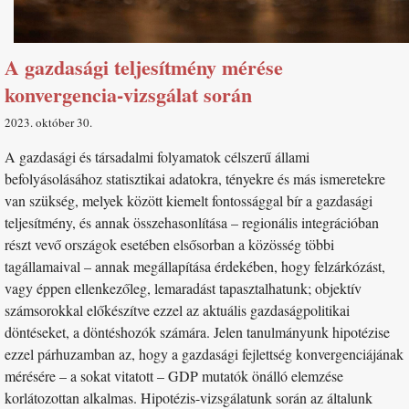
A gazdasági teljesítmény mérése
konvergencia-vizsgálat során
2023. október 30
A gazdasági és társadalmi folyamatok célszerű állami
befolyásolásához statisztikai adatokra, tényekre és más ismeretekre
van szükség, melyek között kiemelt fontossággal bír a gazdasági
teljesítmény, és annak összehasonlítása – regionális integrációban
részt vevő országok esetében elsősorban a közösség többi
tagállamaival – annak megállapítása érdekében, hogy felzárkózást,
vagy éppen ellenkezőleg, lemaradást tapasztalhatunk; objektív
számsorokkal előkészítve ezzel az aktuális gazdaságpolitikai
döntéseket, a döntéshozók számára. Jelen tanulmányunk hipotézise
ezzel párhuzamban az, hogy a gazdasági fejlettség konvergenciájának
mérésére – a sokat vitatott – GDP mutatók önálló elemzése
korlátozottan alkalmas. Hipotézis-vizsgálatunk során az általunk