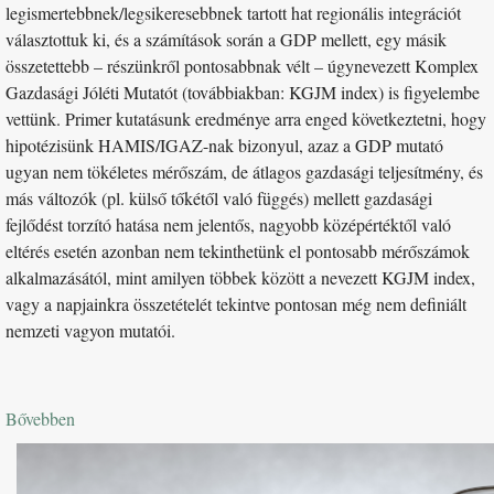
legismertebbnek/legsikeresebbnek tartott hat regionális integrációt
választottuk ki, és a számítások során a GDP mellett, egy másik
összetettebb – részünkről pontosabbnak vélt – úgynevezett Komplex
Gazdasági Jóléti Mutatót (továbbiakban: KGJM index) is figyelembe
vettünk. Primer kutatásunk eredménye arra enged következtetni, hogy
hipotézisünk HAMIS/IGAZ-nak bizonyul, azaz a GDP mutató
ugyan nem tökéletes mérőszám, de átlagos gazdasági teljesítmény, és
más változók (pl. külső tőkétől való függés) mellett gazdasági
fejlődést torzító hatása nem jelentős, nagyobb középértéktől való
eltérés esetén azonban nem tekinthetünk el pontosabb mérőszámok
alkalmazásától, mint amilyen többek között a nevezett KGJM index,
vagy a napjainkra összetételét tekintve pontosan még nem definiált
nemzeti vagyon mutatói.
Bővebben