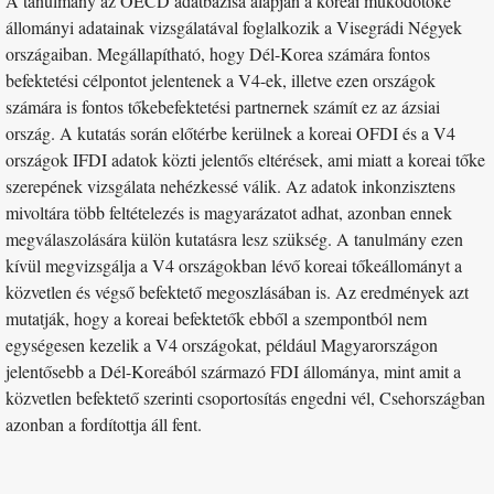
A tanulmány az OECD adatbázisa alapján a koreai működőtőke
állományi adatainak vizsgálatával foglalkozik a Visegrádi Négyek
országaiban. Megállapítható, hogy Dél-Korea számára fontos
befektetési célpontot jelentenek a V4-ek, illetve ezen országok
számára is fontos tőkebefektetési partnernek számít ez az ázsiai
ország. A kutatás során előtérbe kerülnek a koreai OFDI és a V4
országok IFDI adatok közti jelentős eltérések, ami miatt a koreai tőke
szerepének vizsgálata nehézkessé válik. Az adatok inkonzisztens
mivoltára több feltételezés is magyarázatot adhat, azonban ennek
megválaszolására külön kutatásra lesz szükség. A tanulmány ezen
kívül megvizsgálja a V4 országokban lévő koreai tőkeállományt a
közvetlen és végső befektető megoszlásában is. Az eredmények azt
mutatják, hogy a koreai befektetők ebből a szempontból nem
egységesen kezelik a V4 országokat, például Magyarországon
jelentősebb a Dél-Koreából származó FDI állománya, mint amit a
közvetlen befektető szerinti csoportosítás engedni vél, Csehországban
azonban a fordítottja áll fent.