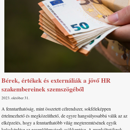
Bérek, értékek és externáliák a jövő HR
szakembereinek szemszögéből
2023. október 31
A fenntarthatóság, mint összetett célrendszer, sokféleképpen
értelmezhető és megközelíthető, de egyre hangsúlyosabbá válik az az
elképzelés, hogy a fenntarthatóbb világ megteremtésének egyik
kulcskérdése az egyenlőtlenségek csökkentése. A munkáltatóknak