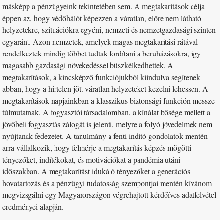
másképp a pénzügyeink tekintetében sem. A megtakarítások célja
éppen az, hogy védőhálót képezzen a váratlan, előre nem látható
helyzetekre, szituációkra egyéni, nemzeti és nemzetgazdasági szinten
egyaránt. Azon nemzetek, amelyek magas megtakarítási rátával
rendelkeztek mindig többet tudtak fordítani a beruházásokra, így
magasabb gazdasági növekedéssel büszkélkedhettek. A
megtakarítások, a kincsképző funkciójukból kiindulva segítenek
abban, hogy a hirtelen jött váratlan helyzeteket kezelni lehessen. A
megtakarítások napjainkban a klasszikus biztonsági funkción messze
túlmutatnak. A fogyasztói társadalomban, a kínálat bősége mellett a
jövőbeli fogyasztás zálogát is jelenti, melyre a folyó jövedelmek nem
nyújtanak fedezetet. A tanulmány a fenti indító gondolatok mentén
arra vállalkozik, hogy felmérje a megtakarítás képzés mögötti
tényezőket, indítékokat, és motivációkat a pandémia utáni
időszakban. A megtakarítást idukáló tényezőket a generációs
hovatartozás és a pénzügyi tudatosság szempontjai mentén kívánom
megvizsgálni egy Magyarországon végrehajtott kérdőíves adatfelvétel
eredményei alapján.