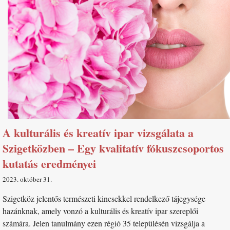
A kulturális és kreatív ipar vizsgálata a
Szigetközben – Egy kvalitatív fókuszcsoportos
kutatás eredményei
2023. október 31
Szigetköz jelentős természeti kincsekkel rendelkező tájegysége
hazánknak, amely vonzó a kulturális és kreatív ipar szereplői
számára. Jelen tanulmány ezen régió 35 településén vizsgálja a