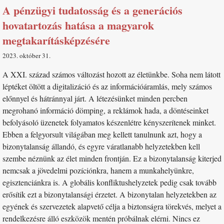
A pénzügyi tudatosság és a generációs
hovatartozás hatása a magyarok
megtakarításképzésére
2023. október 31
A XXI. század számos változást hozott az életünkbe. Soha nem látott
léptéket öltött a digitalizáció és az információáramlás, mely számos
előnnyel és hátránnyal járt. A létezésünket minden percben
megrohanó információ dömping, a reklámok hada, a döntéseinket
befolyásoló üzenetek folyamatos készenlétre kényszerítenek minket.
Ebben a felgyorsult világában meg kellett tanulnunk azt, hogy a
bizonytalanság állandó, és egyre váratlanabb helyzetekben kell
szembe néznünk az élet minden frontján. Ez a bizonytalanság kiterjed
nemcsak a jövedelmi pozíciónkra, hanem a munkahelyünkre,
egisztenciánkra is. A globális konfliktushelyzetek pedig csak tovább
erősítik ezt a bizonytalansági érzetet. A bizonytalan helyzetekben az
egyének és szervezetek alapvető célja a biztonságra törekvés, melyet a
rendelkezésre álló eszközök mentén próbálnak elérni. Nincs ez