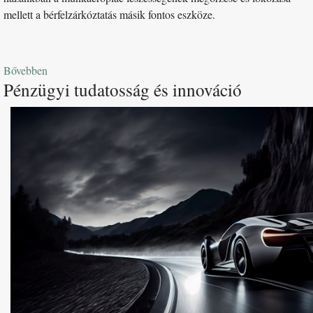
mellett a bérfelzárkóztatás másik fontos eszköze.
Bővebben
Pénzügyi tudatosság és innováció