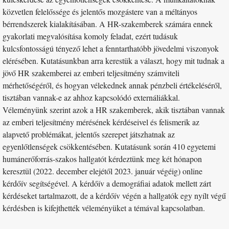
közvetlen felelőssége és jelentős mozgástere van a méltányos
bérrendszerek kialakításában. A HR-szakemberek számára ennek
gyakorlati megvalósítása komoly feladat, ezért tudásuk
kulcsfontosságú tényező lehet a fenntarthatóbb jövedelmi viszonyok
elérésében. Kutatásunkban arra kerestük a választ, hogy mit tudnak a
jövő HR szakemberei az emberi teljesítmény számviteli
mérhetőségéről, és hogyan vélekednek annak pénzbeli értékeléséről,
tisztában vannak-e az ahhoz kapcsolódó externáliákkal.
Véleményünk szerint azok a HR szakemberek, akik tisztában vannak
az emberi teljesítmény mérésének kérdéseivel és felismerik az
alapvető problémákat, jelentős szerepet játszhatnak az
egyenlőtlenségek csökkentésében. Kutatásunk során 410 egyetemi
humánerőforrás-szakos hallgatót kérdeztünk meg két hónapon
keresztül (2022. december elejétől 2023. január végéig) online
kérdőív segítségével. A kérdőív a demográfiai adatok mellett zárt
kérdéseket tartalmazott, de a kérdőív végén a hallgatók egy nyílt végű
kérdésben is kifejthették véleményüket a témával kapcsolatban.