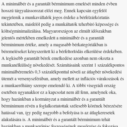
A minimálbér és a garantált bérminimum emelését minden évben
hosszú tárgyalássorozat előzi meg. Ennek kapcsán egyfelöl
megjelenik a munkavállalók jogos érdeke a bérfelzárkóztatás
tekintetében, másfelöl pedig a munkáltatók teherbíró képessége és
költségminimalizálása. Magyarországon az elmúlt időszakban
jelentős mértékben emelkedett a minimálbér és a garantált
bérminimum értéke, amely a magasabb bérkategóriákban is
béremeléseket kényszerített ki a bérfeltorlódás elkerülése érdekében.
A legkisebb garantált bérek emelkedése azonban nem okozta a
munkanélküliség növekedését. Számításaink szerint 1 százalékpontos
minimálbéremelés 0,3 százalékponttal növeli az átlagbér növekedési
ütemét a versenyszférában, amely mellett az inflációs várakozások és
a munkaerőhiány szerepe emelendő ki. A többi visegrádi ország
esetében ugyanakkor ez a kapcsolat nem áll fenn, amelynek oka,
hogy hazánkban a kormányzat a minimálbér és a garantált
bérminimum révén a foglalkoztatottak szélesebb körének bérezésére
hatással van, így pedig nagyobb a befolyása is az átlagkeresetek
alakulására is. A minimálbér és a garantált bérminimum tehát
hazánkban a munkaerőpiac feszességének megőrzése és fokozása