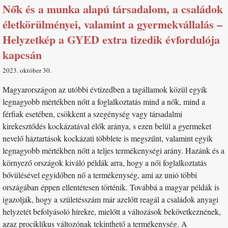
Nők és a munka alapú társadalom, a családok
életkörülményei, valamint a gyermekvállalás –
Helyzetkép a GYED extra tizedik évfordulója
kapcsán
2023. október 30
Magyarországon az utóbbi évtizedben a tagállamok közül egyik
legnagyobb mértékben nőtt a foglalkoztatás mind a nők, mind a
férfiak esetében, csökkent a szegénység vagy társadalmi
kirekesztődés kockázatával élők aránya, s ezen belül a gyermeket
nevelő háztartások kockázati többlete is megszűnt, valamint egyik
legnagyobb mértékben nőtt a teljes termékenységi arány. Hazánk és a
környező országok kiváló példák arra, hogy a női foglalkoztatás
bővülésével egyidőben nő a termékenység, ami az unió többi
országában éppen ellentétesen történik. Továbbá a magyar példák is
igazolják, hogy a születésszám már azelőtt reagál a családok anyagi
helyzetét befolyásoló hírekre, mielőtt a változások bekövetkeznének,
azaz prociklikus változónak tekinthető a termékenység. A