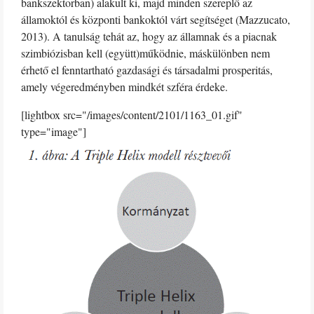
bankszektorban) alakult ki, majd minden szereplő az
államoktól és központi bankoktól várt segítséget (Mazzucato,
2013). A tanulság tehát az, hogy az államnak és a piacnak
szimbiózisban kell (együtt)működnie, máskülönben nem
érhető el fenntartható gazdasági és társadalmi prosperitás,
amely végeredményben mindkét szféra érdeke.
[lightbox src="/images/content/2101/1163_01.gif"
type="image"]