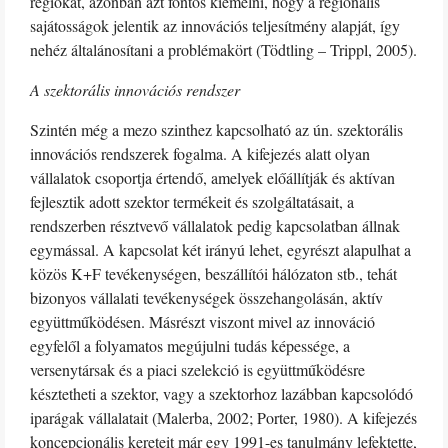
régiókat, azonban azt fontos kiemelni, hogy a regionális
sajátosságok jelentik az innovációs teljesítmény alapját, így
nehéz általánosítani a problémakört (Tödtling – Trippl, 2005).
A szektorális innovációs rendszer
Szintén még a mezo szinthez kapcsolható az ún. szektorális
innovációs rendszerek fogalma. A kifejezés alatt olyan
vállalatok csoportja értendő, amelyek előállítják és aktívan
fejlesztik adott szektor termékeit és szolgáltatásait, a
rendszerben résztvevő vállalatok pedig kapcsolatban állnak
egymással. A kapcsolat két irányú lehet, egyrészt alapulhat a
közös K+F tevékenységen, beszállítói hálózaton stb., tehát
bizonyos vállalati tevékenységek összehangolásán, aktív
együttműködésen. Másrészt viszont mivel az innováció
egyfelől a folyamatos megújulni tudás képessége, a
versenytársak és a piaci szelekció is együttműködésre
késztetheti a szektor, vagy a szektorhoz lazábban kapcsolódó
iparágak vállalatait (Malerba, 2002; Porter, 1980). A kifejezés
koncepcionális kereteit már egy 1991-es tanulmány lefektette,