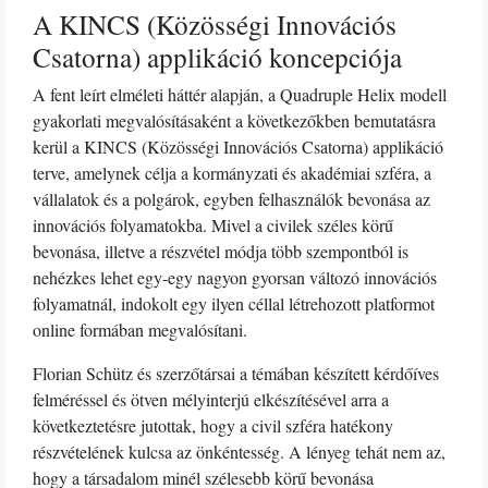
A KINCS (Közösségi Innovációs
Csatorna) applikáció koncepciója
A fent leírt elméleti háttér alapján, a Quadruple Helix modell
gyakorlati megvalósításaként a következőkben bemutatásra
kerül a KINCS (Közösségi Innovációs Csatorna) applikáció
terve, amelynek célja a kormányzati és akadémiai szféra, a
vállalatok és a polgárok, egyben felhasználók bevonása az
innovációs folyamatokba. Mivel a civilek széles körű
bevonása, illetve a részvétel módja több szempontból is
nehézkes lehet egy-egy nagyon gyorsan változó innovációs
folyamatnál, indokolt egy ilyen céllal létrehozott platformot
online formában megvalósítani.
Florian Schütz és szerzőtársai a témában készített kérdőíves
felméréssel és ötven mélyinterjú elkészítésével arra a
következtetésre jutottak, hogy a civil szféra hatékony
részvételének kulcsa az önkéntesség. A lényeg tehát nem az,
hogy a társadalom minél szélesebb körű bevonása