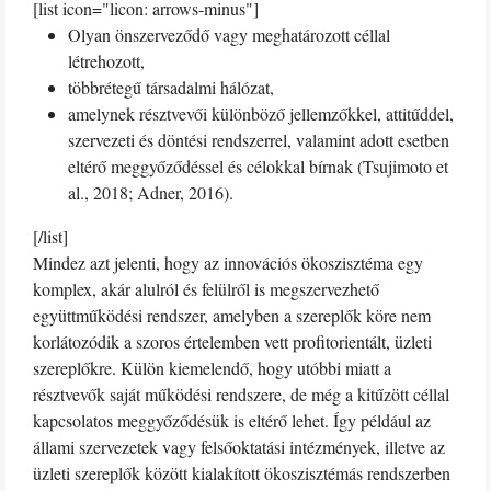
[list icon="licon: arrows-minus"]
Olyan önszerveződő vagy meghatározott céllal
létrehozott,
többrétegű társadalmi hálózat,
amelynek résztvevői különböző jellemzőkkel, attitűddel,
szervezeti és döntési rendszerrel, valamint adott esetben
eltérő meggyőződéssel és célokkal bírnak (Tsujimoto et
al., 2018; Adner, 2016).
[/list]
Mindez azt jelenti, hogy az innovációs ökoszisztéma egy
komplex, akár alulról és felülről is megszervezhető
együttműködési rendszer, amelyben a szereplők köre nem
korlátozódik a szoros értelemben vett profitorientált, üzleti
szereplőkre. Külön kiemelendő, hogy utóbbi miatt a
résztvevők saját működési rendszere, de még a kitűzött céllal
kapcsolatos meggyőződésük is eltérő lehet. Így például az
állami szervezetek vagy felsőoktatási intézmények, illetve az
üzleti szereplők között kialakított ökoszisztémás rendszerben