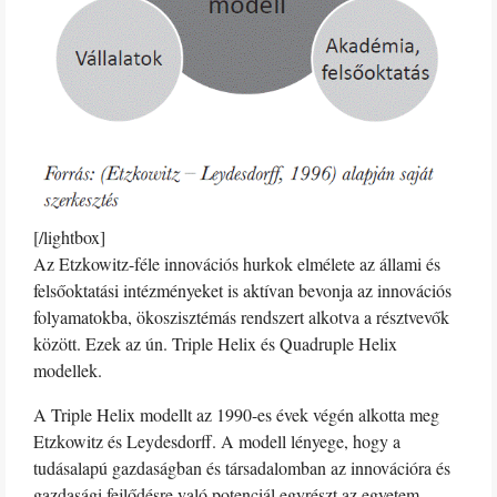
[/lightbox]
Az Etzkowitz-féle innovációs hurkok elmélete az állami és
felsőoktatási intézményeket is aktívan bevonja az innovációs
folyamatokba, ökoszisztémás rendszert alkotva a résztvevők
között. Ezek az ún. Triple Helix és Quadruple Helix
modellek.
A Triple Helix modellt az 1990-es évek végén alkotta meg
Etzkowitz és Leydesdorff. A modell lényege, hogy a
tudásalapú gazdaságban és társadalomban az innovációra és
gazdasági fejlődésre való potenciál egyrészt az egyetem