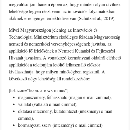
megvalósuljon, hanem éppen az, hogy minden olyan civilnek
lehetősége legyen részt venni az innovációs folyamatokban,
akiknek erre igénye, érdeklődése van (Schütz et al., 2019).
Mivel Magyarországon jelenleg az Innovációs és
Technológiai Minisztérium elsődleges feladata Magyarország
nemzeti és nemzetközi versenyképességének javítása, az
applikáció fő felelősének a Nemzeti Kutatási és Fejlesztési
Hivatalt javaslom. A vonatkozó kormányzati oldalról elérhető
applikációt a telefonjára letöltő felhasználó először
kiválaszthatja, hogy milyen minőségben regisztrál. A
következő négy lehetőség áll rendelkezésére:
[list icon="licon: arrows-minus"]
magánszemély, felhasználó (magán e-mail címmel),
vállalat (vállalati e-mail címmel),
oktatási intézmény, kutatóintézet (intézményi e-mail
címmel),
kormányzati szerv (intézményi e-mail címmel).