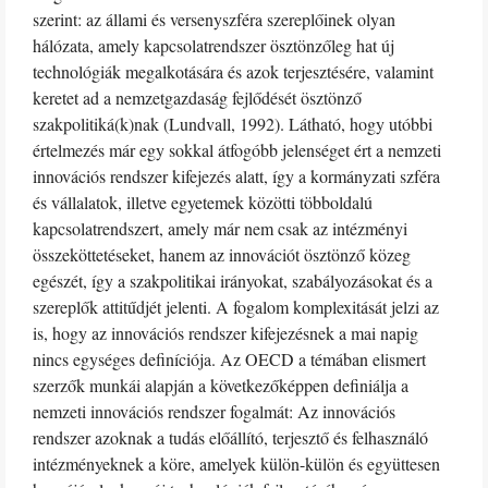
szerint: az állami és versenyszféra szereplőinek olyan
hálózata, amely kapcsolatrendszer ösztönzőleg hat új
technológiák megalkotására és azok terjesztésére, valamint
keretet ad a nemzetgazdaság fejlődését ösztönző
szakpolitiká(k)nak (Lundvall, 1992). Látható, hogy utóbbi
értelmezés már egy sokkal átfogóbb jelenséget ért a nemzeti
innovációs rendszer kifejezés alatt, így a kormányzati szféra
és vállalatok, illetve egyetemek közötti többoldalú
kapcsolatrendszert, amely már nem csak az intézményi
összeköttetéseket, hanem az innovációt ösztönző közeg
egészét, így a szakpolitikai irányokat, szabályozásokat és a
szereplők attitűdjét jelenti. A fogalom komplexitását jelzi az
is, hogy az innovációs rendszer kifejezésnek a mai napig
nincs egységes definíciója. Az OECD a témában elismert
szerzők munkái alapján a következőképpen definiálja a
nemzeti innovációs rendszer fogalmát: Az innovációs
rendszer azoknak a tudás előállító, terjesztő és felhasználó
intézményeknek a köre, amelyek külön-külön és együttesen