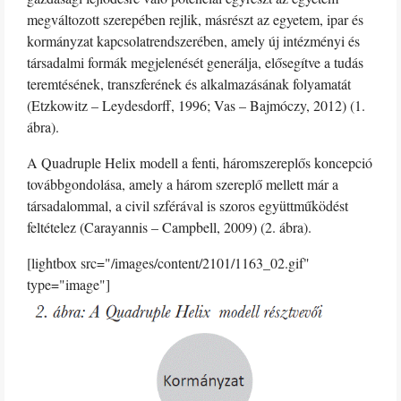
megváltozott szerepében rejlik, másrészt az egyetem, ipar és
kormányzat kapcsolatrendszerében, amely új intézményi és
társadalmi formák megjelenését generálja, elősegítve a tudás
teremtésének, transzferének és alkalmazásának folyamatát
(Etzkowitz – Leydesdorff, 1996; Vas – Bajmóczy, 2012) (1.
ábra).
A Quadruple Helix modell a fenti, háromszereplős koncepció
továbbgondolása, amely a három szereplő mellett már a
társadalommal, a civil szférával is szoros együttműködést
feltételez (Carayannis – Campbell, 2009) (2. ábra).
[lightbox src="/images/content/2101/1163_02.gif"
type="image"]