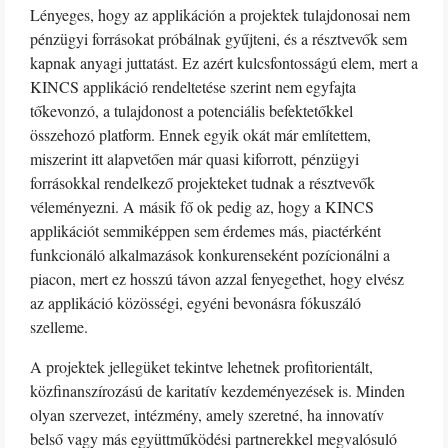
Lényeges, hogy az applikáción a projektek tulajdonosai nem
pénzügyi forrásokat próbálnak gyűjteni, és a résztvevők sem
kapnak anyagi juttatást. Ez azért kulcsfontosságú elem, mert a
KINCS applikáció rendeltetése szerint nem egyfajta
tőkevonzó, a tulajdonost a potenciális befektetőkkel
összehozó platform. Ennek egyik okát már említettem,
miszerint itt alapvetően már quasi kiforrott, pénzügyi
forrásokkal rendelkező projekteket tudnak a résztvevők
véleményezni. A másik fő ok pedig az, hogy a KINCS
applikációt semmiképpen sem érdemes más, piactérként
funkcionáló alkalmazások konkurenseként pozícionálni a
piacon, mert ez hosszú távon azzal fenyegethet, hogy elvész
az applikáció közösségi, egyéni bevonásra fókuszáló
szelleme.
A projektek jellegüket tekintve lehetnek profitorientált,
közfinanszírozású de karitatív kezdeményezések is. Minden
olyan szervezet, intézmény, amely szeretné, ha innovatív
belső vagy más együttműködési partnerekkel megvalósuló