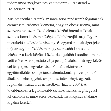
tudományos megközelítés vált ismertté (Granstrand –
Holgersson, 2020).
Mielőtt azonban rátérek az innovációs rendszerek fogalmának
elemzésére, érdemes kiemelni, hogy az ökoszisztéma, mint
szervezetrendszer alkotó elemei közötti interakcióknak
számos formáját és minőségét különböztetjük meg. Így az
interakció a kölcsönös viszonyt és egymásra utaltságot jelenti,
míg az együttműködés már egy szorosabb kapcsolatot
feltételez a felek között, közös, de legalább koordinált munkát
vetít előre. A kooperáció célja pedig általában már egy közös
cél tényleges megvalósítása. Formáit tekintve az
együttműködés szintje társadalomtudományi szempontból
általában lehet egyéni, csoportos, intézményi, ágazati,
regionális, nemzeti és nemzetközi (Inzelt, 2004). A
továbbiakban a legfontosabb szerzők munkái segítségével
felvázolom az innovációs ökoszisztéma kifejezés általános
fogalmi kereteit.