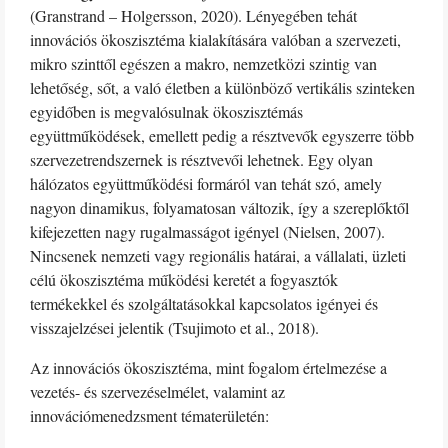
(Granstrand – Holgersson, 2020). Lényegében tehát
innovációs ökoszisztéma kialakítására valóban a szervezeti,
mikro szinttől egészen a makro, nemzetközi szintig van
lehetőség, sőt, a való életben a különböző vertikális szinteken
egyidőben is megvalósulnak ökoszisztémás
együttműködések, emellett pedig a résztvevők egyszerre több
szervezetrendszernek is résztvevői lehetnek. Egy olyan
hálózatos együttműködési formáról van tehát szó, amely
nagyon dinamikus, folyamatosan változik, így a szereplőktől
kifejezetten nagy rugalmasságot igényel (Nielsen, 2007).
Nincsenek nemzeti vagy regionális határai, a vállalati, üzleti
célú ökoszisztéma működési keretét a fogyasztók
termékekkel és szolgáltatásokkal kapcsolatos igényei és
visszajelzései jelentik (Tsujimoto et al., 2018).
Az innovációs ökoszisztéma, mint fogalom értelmezése a
vezetés- és szervezéselmélet, valamint az
innovációmenedzsment tématerületén: