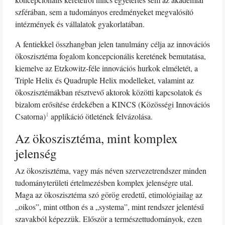
szférában, sem a tudományos eredményeket megvalósító
intézmények és vállalatok gyakorlatában.
A fentiekkel összhangban jelen tanulmány célja az innovációs
ökoszisztéma fogalom koncepcionális keretének bemutatása,
kiemelve az Etzkowitz-féle innovációs hurkok elméletét, a
Triple Helix és Quadruple Helix modelleket, valamint az
ökoszisztémákban résztvevő aktorok közötti kapcsolatok és
bizalom erősítése érdekében a KINCS (Közösségi Innovációs
1
Csatorna)
applikáció ötletének felvázolása.
Az ökoszisztéma, mint komplex
jelenség
Az ökoszisztéma, vagy más néven szervezetrendszer minden
tudományterületi értelmezésben komplex jelenségre utal.
Maga az ökoszisztéma szó görög eredetű, etimológiailag az
„oikos”, mint otthon és a „systema”, mint rendszer jelentésű
szavakból képezzük. Először a természettudományok, ezen