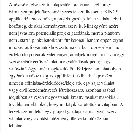
A részvétel elve szerint alapvetően az lenne a cél, hogy
bármilyen projekt/kezdeményezés felkerülhessen a KINCS
applikáció rendszerébe, a projekt gazdája lehet vállalat, civil
közösség, de akár kormányzati szerv is. Mint egyént, azért
nem javaslom potenciális projekt gazdának, mert a platform
nem „start-up inkubátorként” funkcionál, hanem éppen olyan
innovációs folyamatokhoz csatornázná be – elsősorban – az
érdeklődő polgárok véleményét, amelyek mögött már van egy
szervezet/tőkeerős vállalat, megvalósításuk pedig nagy
valószínűséggel már megkezdődött. Kifejezetten tehát olyan
egyéneket céloz meg az applikáció, akiknek alapvetően
nincsen affinitása/érdeklődése/ideje stb. egy saját vállalat
vagy civil kezdeményezés létrehozására, azonban szabad
idejükben szívesen megosztanák kreativitásukat másokkal,
továbbá érdekli őket, hogy mi folyik körülöttük a világban. A
tervek szerint tehát egy projekt gazdája kormányzati szerv,
vállalat vagy oktatási intézmény, illetve kutatóközpont
lehetne.