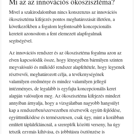
Mi az az innovációs ökoszisztéma?
Mivel a szakirodalomban nincs konszenzus az innovációs
ökoszisztéma kifejezés pontos meghatározását illetően, a
következőkben a fogalom legfontosabb koncepcionális
kereteit azonosítom a fent elemezett alapfogalmak
segítségével.
Az innovációs rendszer és az ökoszisztéma fogalma azon az
elven kapcsolódik össze, hogy lényegében bármilyen szinten
megvalósuló és működő rendszer alapfeltétele, hogy legyenek
résztvevői, meghatározott célja, a tevékenységének
valamilyen eredménye és mindez valamilyen jellegű
intézményes, de legalább is egyfajta koncepcionális keret
alapján valósuljon meg. Az ökoszisztéma kifejezés mindezt
annyiban árnyalja, hogy a vizsgálatban nagyobb hangsúlyt
kap a rendszerben/szervezetben résztvevők együtt-fejlődése,
együttműködése és természetesen, csak úgy, mint a korábban
említett táplálékláncnál, a szereplők közötti verseny, ha úgy
tetszik egymás kihívása, és jobbításra ösztönzése is