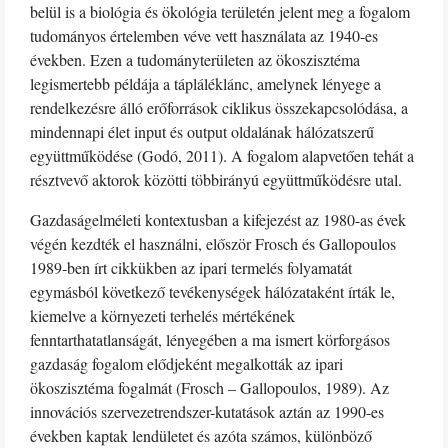
belül is a biológia és ökológia területén jelent meg a fogalom
tudományos értelemben véve vett használata az 1940-es
években. Ezen a tudományterületen az ökoszisztéma
legismertebb példája a tápláléklánc, amelynek lényege a
rendelkezésre álló erőforrások ciklikus összekapcsolódása, a
mindennapi élet input és output oldalának hálózatszerű
együttműködése (Godó, 2011). A fogalom alapvetően tehát a
résztvevő aktorok közötti többirányú együttműködésre utal.
Gazdaságelméleti kontextusban a kifejezést az 1980-as évek
végén kezdték el használni, először Frosch és Gallopoulos
1989-ben írt cikkükben az ipari termelés folyamatát
egymásból következő tevékenységek hálózataként írták le,
kiemelve a környezeti terhelés mértékének
fenntarthatatlanságát, lényegében a ma ismert körforgásos
gazdaság fogalom elődjeként megalkották az ipari
ökoszisztéma fogalmát (Frosch – Gallopoulos, 1989). Az
innovációs szervezetrendszer-kutatások aztán az 1990-es
években kaptak lendületet és azóta számos, különböző