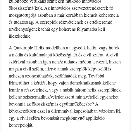
különböző vertikális szinteken működő innovációs
ökoszisztémá(ka)t. Az innovációs szervezetrendszerek fő
mozgatórugója azonban a már korábban kiemelt koherencia
és tudatosság. A szereplők részvételének és értékteremtő
tevékenységének tehát egy koherens folyamatba kell
illeszkednie.
A Quadruple Helix modellben a negyedik helix, vagy hurok
a média és kultúraalapú közösségi tér és civil szféra. A civil
szférával azonban igen nehéz tudatos módon tervezni, hiszen
maga a civil szféra, illetve annak szereplői/ képviselői is
nehezen azonosíthatóak, szólíthatóak meg. Továbbá
felmerülhet a kérdés, hogy vajon demokratikusnak kellene
lennie a részvételnek, vagy a másik három helix szereplőinek
kellene szisztematikus/véletlenszerű mintavétellel egyéneket
bevonnia az ökoszisztémás együttműködésbe? A
következőkben ezzel a dilemmával kapcsolatban vázolom fel,
egy a civil szféra bevonását megkönnyítő applikáció
koncepcióját.