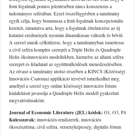
fenti fogalmak pontos jelentésében nincs konszenzus a
tudományos szférában. Ezzel összefüggésben a tanulmány
egyik célja, hogy bemutassa a fenti fogalmak koncepcionális
kereteit, rámutatva arra, hogy a fogalmak értelmezése az új
kutatási eredmények nyomán dinamikusan változik és bővül.
A szerző másik célkitűzése, hogy a tanulmányban ismertesse
a civil szféra komplex szerepét a Triple Helix és Quadruple
Helix ökoinnovációs modellekben, kiemelve az állami szféra
szerepét és feladatait az együttműködések menedzselésében.
Az olvasó a tanulmány utolsó részében a KINCS (Közösségi
Innovációs Csatorna) applikáció tervével ismerkedhet meg,
amellyel a szerző egy online közösségi innovációs fórum
kialakítását javasolja a Quadruple Helix modell gyakorlati
megvalósításaként.
Journal of Economic Literature (JEL) kódok:
O1, O3, P4
Kulcsszavak:
innovációs rendszerek, innovációs
ökoszisztéma, civil szféra, versenyképesség, digitális fórum