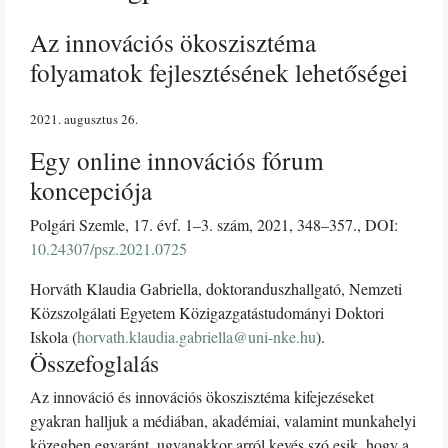
Az innovációs ökoszisztéma
folyamatok fejlesztésének lehetőségei
2021. augusztus 26
Egy online innovációs fórum
koncepciója
Polgári Szemle, 17. évf. 1–3. szám, 2021, 348–357., DOI:
10.24307/psz.2021.0725
Horváth Klaudia Gabriella, doktoranduszhallgató, Nemzeti
Közszolgálati Egyetem Közigazgatástudományi Doktori
Iskola (
horvath.klaudia.gabriella@uni-nke.hu
).
Összefoglalás
Az innováció és innovációs ökoszisztéma kifejezéseket
gyakran halljuk a médiában, akadémiai, valamint munkahelyi
közegben egyaránt, ugyanakkor arról kevés szó esik, hogy a