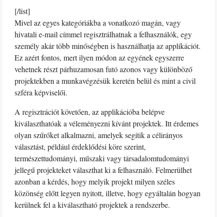
[/list]
Mivel az egyes kategóriákba a vonatkozó magán, vagy
hivatali e-mail címmel regisztrálhatnak a felhasználók, egy
személy akár több minőségben is használhatja az applikációt.
Ez azért fontos, mert ilyen módon az egyének egyszerre
vehetnek részt párhuzamosan futó azonos vagy különböző
projektekben a munkavégzésük keretén belül és mint a civil
szféra képviselői.
A regisztrációt követően, az applikációba belépve
kiválaszthatóak a véleményezni kívánt projektek. Itt érdemes
olyan szűrőket alkalmazni, amelyek segítik a célirányos
választást, például érdeklődési köre szerint,
természettudományi, műszaki vagy társadalomtudományi
jellegű projekteket választhat ki a felhasználó. Felmerülhet
azonban a kérdés, hogy melyik projekt milyen széles
közönség előtt legyen nyitott, illetve, hogy egyáltalán hogyan
kerülnek fel a kiválasztható projektek a rendszerbe.