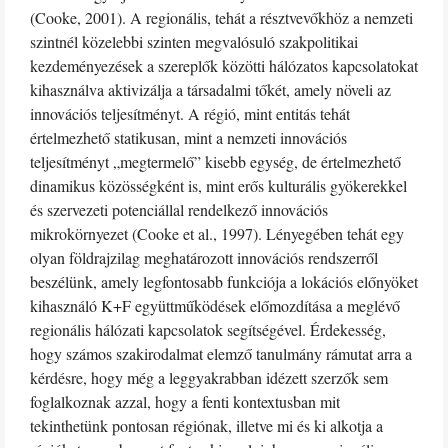
(Cooke, 2001). A regionális, tehát a résztvevőkhöz a nemzeti
szintnél közelebbi szinten megvalósuló szakpolitikai
kezdeményezések a szereplők közötti hálózatos kapcsolatokat
kihasználva aktivizálja a társadalmi tőkét, amely növeli az
innovációs teljesítményt. A régió, mint entitás tehát
értelmezhető statikusan, mint a nemzeti innovációs
teljesítményt „megtermelő” kisebb egység, de értelmezhető
dinamikus közösségként is, mint erős kulturális gyökerekkel
és szervezeti potenciállal rendelkező innovációs
mikrokörnyezet (Cooke et al., 1997). Lényegében tehát egy
olyan földrajzilag meghatározott innovációs rendszerről
beszélünk, amely legfontosabb funkciója a lokációs előnyöket
kihasználó K+F együttműködések előmozdítása a meglévő
regionális hálózati kapcsolatok segítségével. Érdekesség,
hogy számos szakirodalmat elemző tanulmány rámutat arra a
kérdésre, hogy még a leggyakrabban idézett szerzők sem
foglalkoznak azzal, hogy a fenti kontextusban mit
tekinthetünk pontosan régiónak, illetve mi és ki alkotja a