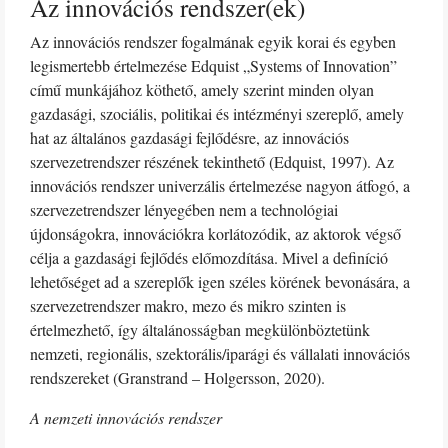
Az innovációs rendszer(ek)
Az innovációs rendszer fogalmának egyik korai és egyben
legismertebb értelmezése Edquist „Systems of Innovation”
című munkájához köthető, amely szerint minden olyan
gazdasági, szociális, politikai és intézményi szereplő, amely
hat az általános gazdasági fejlődésre, az innovációs
szervezetrendszer részének tekinthető (Edquist, 1997). Az
innovációs rendszer univerzális értelmezése nagyon átfogó, a
szervezetrendszer lényegében nem a technológiai
újdonságokra, innovációkra korlátozódik, az aktorok végső
célja a gazdasági fejlődés előmozdítása. Mivel a definíció
lehetőséget ad a szereplők igen széles körének bevonására, a
szervezetrendszer makro, mezo és mikro szinten is
értelmezhető, így általánosságban megkülönböztetünk
nemzeti, regionális, szektorális/iparági és vállalati innovációs
rendszereket (Granstrand – Holgersson, 2020).
A nemzeti innovációs rendszer