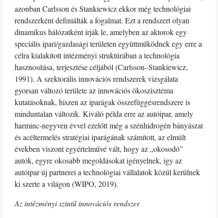
azonban Carlsson és Stankiewicz ekkor még technológiai
rendszerként definiálták a fogalmat. Ezt a rendszert olyan
dinamikus hálózatként írják le, amelyben az aktorok egy
speciális ipari/gazdasági területen együttműködnek egy erre a
célra kialakított intézményi struktúrában a technológia
hasznosítása, terjesztése céljából (Carlsson–Stankiewicz,
1991). A szektorális innovációs rendszerek vizsgálata
gyorsan változó területe az innovációs ökoszisztéma
kutatásoknak, hiszen az iparágak összefüggésrendszere is
minduntalan változik. Kiváló példa erre az autóipar, amely
harminc-negyven évvel ezelőtt még a szénhidrogén bányászat
és acéltermelés stratégiai iparágának számított, az elmúlt
években viszont egyértelművé vált, hogy az „okosodó”
autók, egyre okosabb megoldásokat igényelnek, így az
autóipar új partnerei a technológiai vállalatok közül kerülnek
ki szerte a világon (WIPO, 2019).
Az intézményi szintű innovációs rendszer