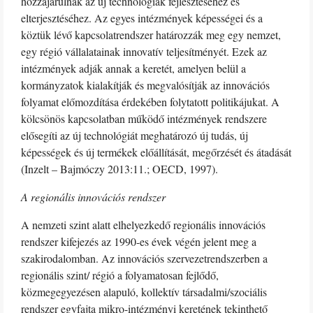
hozzájárulnak az új technológiák fejlesztéséhez és
elterjesztéséhez. Az egyes intézmények képességei és a
köztük lévő kapcsolatrendszer határozzák meg egy nemzet,
egy régió vállalatainak innovatív teljesítményét. Ezek az
intézmények adják annak a keretét, amelyen belül a
kormányzatok kialakítják és megvalósítják az innovációs
folyamat előmozdítása érdekében folytatott politikájukat. A
kölcsönös kapcsolatban működő intézmények rendszere
elősegíti az új technológiát meghatározó új tudás, új
képességek és új termékek előállítását, megőrzését és átadását
(Inzelt – Bajmóczy 2013:11.; OECD, 1997).
A regionális innovációs rendszer
A nemzeti szint alatt elhelyezkedő regionális innovációs
rendszer kifejezés az 1990-es évek végén jelent meg a
szakirodalomban. Az innovációs szervezetrendszerben a
regionális szint/ régió a folyamatosan fejlődő,
közmegegyezésen alapuló, kollektív társadalmi/szociális
rendszer egyfajta mikro-intézményi keretének tekinthető