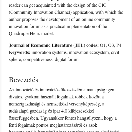
reader can get acquainted with the design of the CIC
(Community Innovation Channel) application, with which the
author proposes the development of an online community
innovation forum as a practical implementation of the
Quadruple Helix model.
Journal of Economic Literature (JEL) codes:
O1, O3, P4
Keywords:
innovation systems, innovation ecosystem, civil
sphere, competitiveness, digital forum
Bevezetés
Az innováció és innovációs ökoszisztéma manapság igen
divatos, gyakran használt fogalmak többek között a
nemzetgazdasági és nemzetközi versenyképesség, a
tudásalapú gazdaság és ipar 4.0 kifejezésekkel
összefüggésben. Ugyanakkor fontos hangsúlyozni, hogy a
fenti fogalmak pontos meghatározásáról és azok
koncepcionális kereteiről nincs egyetértés sem az akadémiai