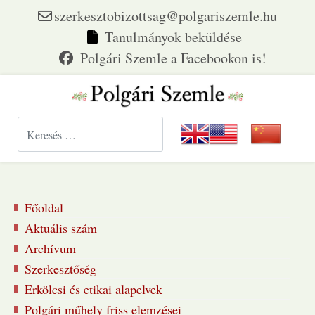
szerkesztobizottsag@polgariszemle.hu
Tanulmányok beküldése
Keresés...
Főoldal
Aktuális szám
Archívum
Szerkesztőség
Erkölcsi és etikai alapelvek
Polgári műhely friss elemzései