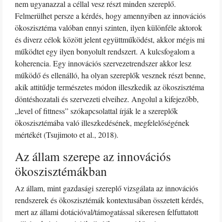
nem ugyanazzal a céllal vesz részt minden szereplő.
Felmerülhet persze a kérdés, hogy amennyiben az innovációs
ökoszisztéma valóban ennyi szinten, ilyen különféle aktorok
és diverz célok között jelent együttműködést, akkor mégis mi
működtet egy ilyen bonyolult rendszert. A kulcsfogalom a
koherencia. Egy innovációs szervezetrendszer akkor lesz
működő és ellenálló, ha olyan szereplők vesznek részt benne,
akik attitűdje természetes módon illeszkedik az ökoszisztéma
döntéshozatali és szervezeti elveihez. Angolul a kifejezőbb,
„level of fittness” szókapcsolattal írják le a szereplők
ökoszisztémába való illeszkedésének, megfelelőségének
mértékét (Tsujimoto et al., 2018).
Az állam szerepe az innovációs
ökoszisztémákban
Az állam, mint gazdasági szereplő vizsgálata az innovációs
rendszerek és ökoszisztémák kontextusában összetett kérdés,
mert az állami dotációval/támogatással sikeresen felfuttatott