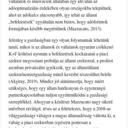
vállalatok és innovációk általában egy idő után az
adóoptimalizálás érdekében olyan országokba települnek,
ahol az adókulcs alacsonyabb, így tehát az állami
„befektetések” egyáltalán nem biztos, hogy adóforintok
formájában később megtérülnek (Mazzucato, 2013).
Jelenleg a gazdaságban egy olyan folyamatnak lehetünk
tanúi, mikor is az államok és vállalatok egyaránt csökkenő
K+F költései nyomán a befektetések kockázatait a piaci
szektor megosztani próbálja az állami szektorral, a profitot
azonban privatizálni igyekszik, így az állam/állami
szektor/nemzetgazdaság minél kevésbé részesülhet belőle
(Akgiray, 2019). Mindez jól alátámasztja, hogy miért
szükséges, hogy egy állam hatékonyan és egyenrangú
partnerkapcsolatban tudjon együttműködni a gazdasági
szereplőkkel. Ahogyan a kérdésre Mazzucato nagy sikerű
művében rávilágít, téves az a feltételezés, hogy a 2008-as
világgazdasági válságot a magas államadósság váltotta ki, a
válság a piaci szektorban (egészen pontosan a