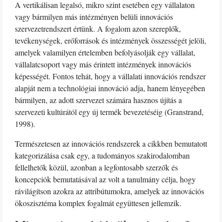
A vertikálisan legalsó, mikro szint esetében egy vállalaton
vagy bármilyen más intézményen belüli innovációs
szervezetrendszert értünk. A fogalom azon szereplők,
tevékenységek, erőforrások és intézmények összességét jelöli,
amelyek valamilyen értelemben befolyásolják egy vállalat,
vállalatcsoport vagy más érintett intézmények innovációs
képességét. Fontos tehát, hogy a vállalati innovációs rendszer
alapját nem a technológiai innováció adja, hanem lényegében
bármilyen, az adott szervezet számára hasznos újítás a
szervezeti kultúrától egy új termék bevezetéséig (Granstrand,
1998).
Természetesen az innovációs rendszerek a cikkben bemutatott
kategorizálása csak egy, a tudományos szakirodalomban
fellelhetők közül, azonban a legfontosabb szerzők és
koncepciók bemutatásával az volt a tanulmány célja, hogy
rávilágítson azokra az attribútumokra, amelyek az innovációs
ökoszisztéma komplex fogalmát együttesen jellemzik.