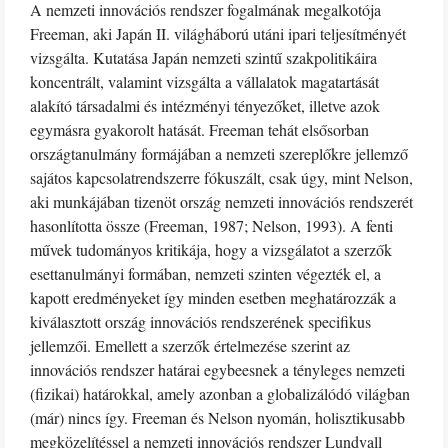
A nemzeti innovációs rendszer fogalmának megalkotója
Freeman, aki Japán II. világháború utáni ipari teljesítményét
vizsgálta. Kutatása Japán nemzeti szintű szakpolitikáira
koncentrált, valamint vizsgálta a vállalatok magatartását
alakító társadalmi és intézményi tényezőket, illetve azok
egymásra gyakorolt hatását. Freeman tehát elsősorban
országtanulmány formájában a nemzeti szereplőkre jellemző
sajátos kapcsolatrendszerre fókuszált, csak úgy, mint Nelson,
aki munkájában tizenöt ország nemzeti innovációs rendszerét
hasonlította össze (Freeman, 1987; Nelson, 1993). A fenti
művek tudományos kritikája, hogy a vizsgálatot a szerzők
esettanulmányi formában, nemzeti szinten végezték el, a
kapott eredményeket így minden esetben meghatározzák a
kiválasztott ország innovációs rendszerének specifikus
jellemzői. Emellett a szerzők értelmezése szerint az
innovációs rendszer határai egybeesnek a tényleges nemzeti
(fizikai) határokkal, amely azonban a globalizálódó világban
(már) nincs így. Freeman és Nelson nyomán, holisztikusabb
megközelítéssel a nemzeti innovációs rendszer Lundvall