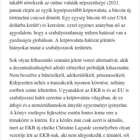
inkább növekszik az online valuták népszerűsége (2021.
január elején az egyik legnépszerűbb kriptovaluta, a bitcoin új
történelmi csúcsot döntött. Egy egység bitcoin 40 ezer USA
dollárba került!) és kereslete, ezzel egyenes arányban nő az
aggodalom, hogy a szabályozatlanság milyen hatással van a
gazdaságra globálisan. A kriptovaluta-hálózat jelentős
hiányokat mutat a szabályozások területén.
Sok olyan felhasználó számára jelent vonzó alternatívát, akik
a decentralizáltságból adódó előnyöket próbálják kihasználni.
Nem beszélve a bűnözőkről, adókerülőkről, pénzmosókról.
Kifejezetten nehéz a tranzakciók nyomon követése, néhány
esetben szinte lehetetlen. Ugyanakkor az EKB is és az EU is
szabályozási hálót szeretne a kriptovaluta világában, de ez
átfogó és a nemzetállamokon átnyúló egyezményt igényelne.
A könyv esetleges fejlesztése esetén fontos lenne erre a
témakörre is kitérni. Ez a kérdés már csak azért is aktuális,
mert az EKB új elnöke Christine Lagarde személyében olyan
vezetője lett az EKB-nak, aki nem idegenkedik e témától, sőt