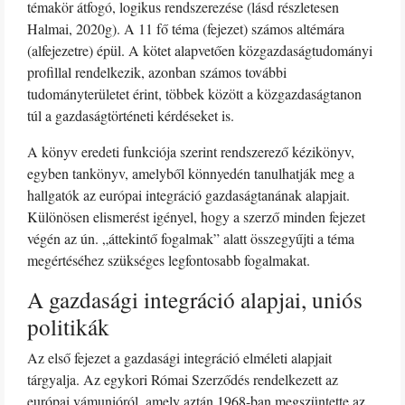
témakör átfogó, logikus rendszerezése (lásd részletesen
Halmai, 2020g). A 11 fő téma (fejezet) számos altémára
(alfejezetre) épül. A kötet alapvetően közgazdaságtudományi
profillal rendelkezik, azonban számos további
tudományterületet érint, többek között a közgazdaságtanon
túl a gazdaságtörténeti kérdéseket is.
A könyv eredeti funkciója szerint rendszerező kézikönyv,
egyben tankönyv, amelyből könnyedén tanulhatják meg a
hallgatók az európai integráció gazdaságtanának alapjait.
Különösen elismerést igényel, hogy a szerző minden fejezet
végén az ún. „áttekintő fogalmak” alatt összegyűjti a téma
megértéséhez szükséges legfontosabb fogalmakat.
A gazdasági integráció alapjai, uniós
politikák
Az első fejezet a gazdasági integráció elméleti alapjait
tárgyalja. Az egykori Római Szerződés rendelkezett az
európai vámunióról, amely aztán 1968-ban megszüntette az