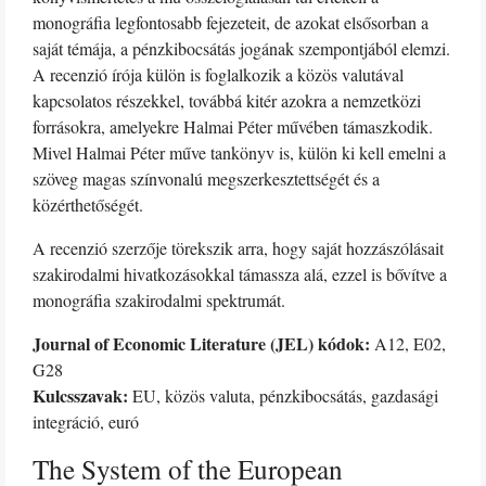
monográfia legfontosabb fejezeteit, de azokat elsősorban a
saját témája, a pénzkibocsátás jogának szempontjából elemzi.
A recenzió írója külön is foglalkozik a közös valutával
kapcsolatos részekkel, továbbá kitér azokra a nemzetközi
forrásokra, amelyekre Halmai Péter művében támaszkodik.
Mivel Halmai Péter műve tankönyv is, külön ki kell emelni a
szöveg magas színvonalú megszerkesztettségét és a
közérthetőségét.
A recenzió szerzője törekszik arra, hogy saját hozzászólásait
szakirodalmi hivatkozásokkal támassza alá, ezzel is bővítve a
monográfia szakirodalmi spektrumát.
Journal of Economic Literature (JEL) kódok:
A12, E02,
G28
Kulcsszavak:
EU, közös valuta, pénzkibocsátás, gazdasági
integráció, euró
The System of the European