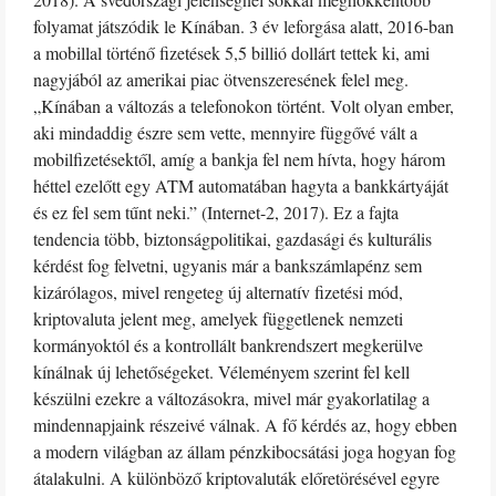
folyamat játszódik le Kínában. 3 év leforgása alatt, 2016-ban
a mobillal történő fizetések 5,5 billió dollárt tettek ki, ami
nagyjából az amerikai piac ötvenszeresének felel meg.
„Kínában a változás a telefonokon történt. Volt olyan ember,
aki mindaddig észre sem vette, mennyire függővé vált a
mobilfizetésektől, amíg a bankja fel nem hívta, hogy három
héttel ezelőtt egy ATM automatában hagyta a bankkártyáját
és ez fel sem tűnt neki.” (Internet-2, 2017). Ez a fajta
tendencia több, biztonságpolitikai, gazdasági és kulturális
kérdést fog felvetni, ugyanis már a bankszámlapénz sem
kizárólagos, mivel rengeteg új alternatív fizetési mód,
kriptovaluta jelent meg, amelyek függetlenek nemzeti
kormányoktól és a kontrollált bankrendszert megkerülve
kínálnak új lehetőségeket. Véleményem szerint fel kell
készülni ezekre a változásokra, mivel már gyakorlatilag a
mindennapjaink részeivé válnak. A fő kérdés az, hogy ebben
a modern világban az állam pénzkibocsátási joga hogyan fog
átalakulni. A különböző kriptovaluták előretörésével egyre