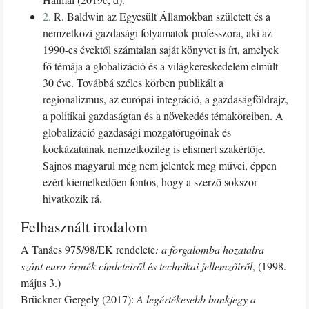
2.
R. Baldwin az Egyesült Államokban született és a
nemzetközi gazdasági folyamatok professzora, aki az
1990-es évektől számtalan saját könyvet is írt, amelyek
fő témája a globalizáció és a világkereskedelem elmúlt
30 éve. Továbbá széles körben publikált a
regionalizmus, az európai integráció, a gazdaságföldrajz,
a politikai gazdaságtan és a növekedés témaköreiben. A
globalizáció gazdasági mozgatórugóinak és
kockázatainak nemzetközileg is elismert szakértője.
Sajnos magyarul még nem jelentek meg művei, éppen
ezért kiemelkedően fontos, hogy a szerző sokszor
hivatkozik rá.
Felhasznált irodalom
A Tanács 975/98/EK rendelete
: a forgalomba hozatalra
szánt euro-érmék címleteiről és technikai jellemzőiről
, (1998.
május 3.)
Brückner Gergely (2017):
A legértékesebb bankjegy a