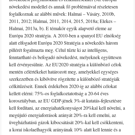
növekedési modellel és annak fő problémáival részletesen
foglalkoznak az alábbi művek: Halmai – Vásáry, 2010b,
2011, 2012; Halmai, 2011, 2014, 2015, 2018a; Elekes –
Halmai, 2013a, b). E témakör egyik alapvető eleme az
Európa 2020 stratégia. A 2010-ben a spanyol EU elnökség
alatt elfogadott Európa 2020 Stratégia a növekedés három
pillérét fogalmazta meg. Célul tűzte ki az intelligens,
fenntartható és befogadó növekedést, melyeknek együttesen
kell érvényesülnie. Az EU2020 stratégia a különböző célok
mentén célértékeket határozott meg, amelyekkel egységes
szerkezetben és kibővítve rögzítette a különböző stratégiák
célkitűzéseit. Ennek érdekében 2020-ig az alábbi célokat
kellett elérni: 75%-os foglalkoztatottság a 20-64 éves
korosztályban, az EU GDP-jének 3%-át kutatás-fejlesztésre
kell fordítani, az energiahatékonyságot 20%kal kell növelni, a
megújuló energiaforrások arányát 20%-ra kell emelni, az
üvegházhatású gázok kibocsátását 20%-kal kell csökkenteni,
a korai iskolaelhagyók arányának 10% alatt kell lennie és a