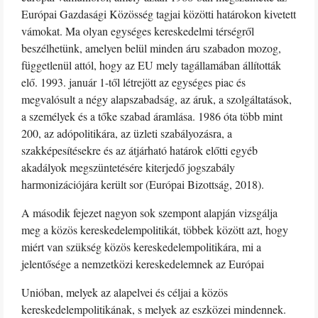
Európai Gazdasági Közösség tagjai közötti határokon kivetett
vámokat. Ma olyan egységes kereskedelmi térségről
beszélhetünk, amelyen belül minden áru szabadon mozog,
függetlenül attól, hogy az EU mely tagállamában állították
elő. 1993. január 1-től létrejött az egységes piac és
megvalósult a négy alapszabadság, az áruk, a szolgáltatások,
a személyek és a tőke szabad áramlása. 1986 óta több mint
200, az adópolitikára, az üzleti szabályozásra, a
szakképesítésekre és az átjárható határok előtti egyéb
akadályok megszüntetésére kiterjedő jogszabály
harmonizációjára került sor (Európai Bizottság, 2018).
A második fejezet nagyon sok szempont alapján vizsgálja
meg a közös kereskedelempolitikát, többek között azt, hogy
miért van szükség közös kereskedelempolitikára, mi a
jelentősége a nemzetközi kereskedelemnek az Európai
Unióban, melyek az alapelvei és céljai a közös
kereskedelempolitikának, s melyek az eszközei mindennek.