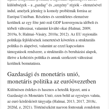
különbségek – a „gazdag” és „szegény” régiók – elemzésével
indul, amelyek jelenleg is komoly problémák forrása az
Európai Unióban. Részletes és szemléletes elemzésre
kerülnek az egy főre jutó reál GDP konvergencia időbeli és
térbeli változásai, valamint kiváltó okai (Halmai, 2009;
2019a, b; Halmai–Vásáry, 2010a; 2012). Az EU regionális
politikája fejlődésének ismertetését követően a strukturális
politika és alapelvei, valamint az ezzel kapcsolatos
támogatások rendszere, a strukturális és beruházási alapok,
illetve a kohéziós politika és annak szerkezeti változásai
kerülnek bemutatásra.
Gazdasági és monetáris unió,
monetáris politika az euróövezetben
Különösen érdekes és hasznos a hetedik fejezet, ami a
Gazdasági és Monetáris Unió, ezen belül az egységes valuta,
az euró kérdéskörét tárgyalja (Halmai, 2013, 2017, 2018c,
2020d, g, 2021). Történészként nagyon fontosnak gondolom