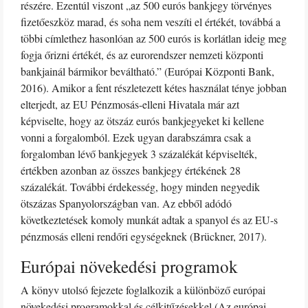
részére. Ezentúl viszont „az 500 eurós bankjegy törvényes
fizetőeszköz marad, és soha nem veszíti el értékét, továbbá a
többi címlethez hasonlóan az 500 eurós is korlátlan ideig meg
fogja őrizni értékét, és az eurorendszer nemzeti központi
bankjainál bármikor beváltható.” (Európai Központi Bank,
2016). Amikor a fent részletezett kétes használat ténye jobban
elterjedt, az EU Pénzmosás-elleni Hivatala már azt
képviselte, hogy az ötszáz eurós bankjegyeket ki kellene
vonni a forgalomból. Ezek ugyan darabszámra csak a
forgalomban lévő bankjegyek 3 százalékát képviselték,
értékben azonban az összes bankjegy értékének 28
százalékát. További érdekesség, hogy minden negyedik
ötszázas Spanyolországban van. Az ebből adódó
következtetések komoly munkát adtak a spanyol és az EU-s
pénzmosás elleni rendőri egységeknek (Brückner, 2017).
Európai növekedési programok
A könyv utolsó fejezete foglalkozik a különböző európai
növekedési programokkal és célkitűzésekkel (Az európai