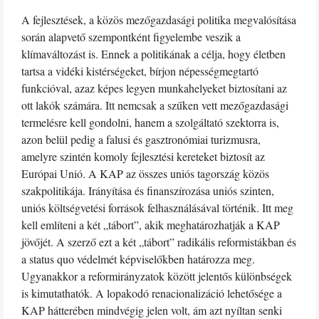
A fejlesztések, a közös mezőgazdasági politika megvalósítása
során alapvető szempontként figyelembe veszik a
klímaváltozást is. Ennek a politikának a célja, hogy életben
tartsa a vidéki kistérségeket, bírjon népességmegtartó
funkcióval, azaz képes legyen munkahelyeket biztosítani az
ott lakók számára. Itt nemcsak a szűken vett mezőgazdasági
termelésre kell gondolni, hanem a szolgáltató szektorra is,
azon belül pedig a falusi és gasztronómiai turizmusra,
amelyre szintén komoly fejlesztési kereteket biztosít az
Európai Unió. A KAP az összes uniós tagország közös
szakpolitikája. Irányítása és finanszírozása uniós szinten,
uniós költségvetési források felhasználásával történik. Itt meg
kell említeni a két „tábort”, akik meghatározhatják a KAP
jövőjét. A szerző ezt a két „tábort” radikális reformistákban és
a status quo védelmét képviselőkben határozza meg.
Ugyanakkor a reformirányzatok között jelentős különbségek
is kimutathatók. A lopakodó renacionalizáció lehetősége a
KAP hátterében mindvégig jelen volt, ám azt nyíltan senki