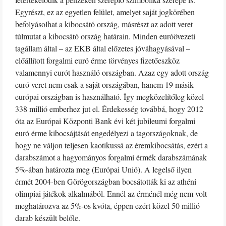
Egyrészt, ez az egyetlen felület, amelyet saját jogkörében
befolyásolhat a kibocsátó ország, másrészt az adott veret
túlmutat a kibocsátó ország határain. Minden euróövezeti
tagállam által – az EKB által előzetes jóváhagyásával –
előállított forgalmi euró érme törvényes fizetőeszköz
valamennyi eurót használó országban. Azaz egy adott ország
euró veret nem csak a saját országában, hanem 19 másik
európai országban is használható. Így megközelítőleg közel
338 millió emberhez jut el. Érdekesség továbbá, hogy 2012
óta az Európai Központi Bank évi két jubileumi forgalmi
euró érme kibocsájtását engedélyezi a tagországoknak, de
hogy ne váljon teljesen kaotikussá az éremkibocsátás, ezért a
darabszámot a hagyományos forgalmi érmék darabszámának
5%-ában határozta meg (Európai Unió). A legelső ilyen
érmét 2004-ben Görögországban bocsátották ki az athéni
olimpiai játékok alkalmából. Ennél az érménél még nem volt
meghatározva az 5%-os kvóta, éppen ezért közel 50 millió
darab készült belőle.