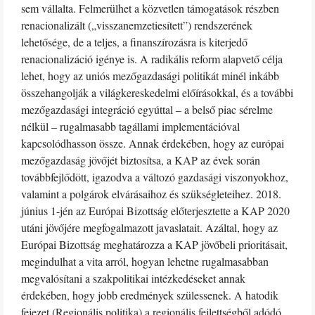
sem vállalta. Felmerülhet a közvetlen támogatások részben
renacionalizált („visszanemzetiesített”) rendszerének
lehetősége, de a teljes, a finanszírozásra is kiterjedő
renacionalizáció igénye is. A radikális reform alapvető célja
lehet, hogy az uniós mezőgazdasági politikát minél inkább
összehangolják a világkereskedelmi előírásokkal, és a további
mezőgazdasági integráció egyúttal – a belső piac sérelme
nélkül – rugalmasabb tagállami implementációval
kapcsolódhasson össze. Annak érdekében, hogy az európai
mezőgazdaság jövőjét biztosítsa, a KAP az évek során
továbbfejlődött, igazodva a változó gazdasági viszonyokhoz,
valamint a polgárok elvárásaihoz és szükségleteihez. 2018.
június 1-jén az Európai Bizottság előterjesztette a KAP 2020
utáni jövőjére megfogalmazott javaslatait. Azáltal, hogy az
Európai Bizottság meghatározza a KAP jövőbeli prioritásait,
megindulhat a vita arról, hogyan lehetne rugalmasabban
megvalósítani a szakpolitikai intézkedéseket annak
érdekében, hogy jobb eredmények szülessenek. A hatodik
fejezet (Regionális politika) a regionális fejlettségből adódó