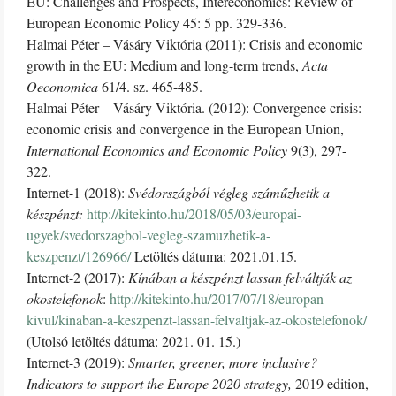
EU: Challenges and Prospects, Intereconomics: Review of
European Economic Policy 45: 5 pp. 329-336.
Halmai Péter – Vásáry Viktória (2011): Crisis and economic
growth in the EU: Medium and long-term trends,
Acta
Oeconomica
61/4. sz. 465-485.
Halmai Péter – Vásáry Viktória. (2012): Convergence crisis:
economic crisis and convergence in the European Union,
International Economics and Economic Policy
9(3), 297-
322.
Internet-1 (2018):
Svédországból végleg száműzhetik a
készpénzt:
http://kitekinto.hu/2018/05/03/europai-
ugyek/svedorszagbol-vegleg-szamuzhetik-a-
keszpenzt/126966/
Letöltés dátuma: 2021.01.15.
Internet-2 (2017):
Kínában a készpénzt lassan felváltják az
okostelefonok
:
http://kitekinto.hu/2017/07/18/europan-
kivul/kinaban-a-keszpenzt-lassan-felvaltjak-az-okostelefonok/
(Utolsó letöltés dátuma: 2021. 01. 15.)
Internet-3 (2019):
Smarter, greener, more inclusive?
Indicators to support the Europe 2020 strategy,
2019 edition,