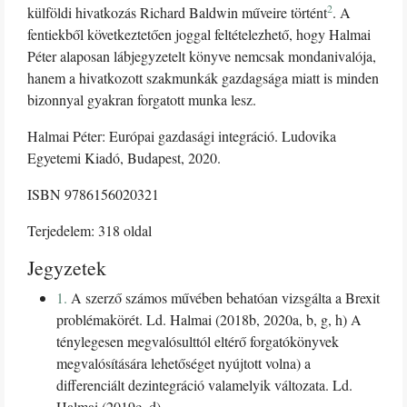
2
külföldi hivatkozás Richard Baldwin műveire történt
. A
fentiekből következtetően joggal feltételezhető, hogy Halmai
Péter alaposan lábjegyzetelt könyve nemcsak mondanivalója,
hanem a hivatkozott szakmunkák gazdagsága miatt is minden
bizonnyal gyakran forgatott munka lesz.
Halmai Péter: Európai gazdasági integráció. Ludovika
Egyetemi Kiadó, Budapest, 2020.
ISBN 9786156020321
Terjedelem: 318 oldal
Jegyzetek
1.
A szerző számos művében behatóan vizsgálta a Brexit
problémakörét. Ld. Halmai (2018b, 2020a, b, g, h) A
ténylegesen megvalósulttól eltérő forgatókönyvek
megvalósítására lehetőséget nyújtott volna) a
differenciált dezintegráció valamelyik változata. Ld.
Halmai (2019c, d).