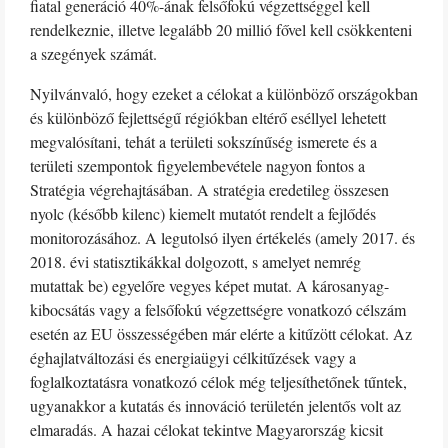
fiatal generáció 40%-ának felsőfokú végzettséggel kell
rendelkeznie, illetve legalább 20 millió fővel kell csökkenteni
a szegények számát.
Nyilvánvaló, hogy ezeket a célokat a különböző országokban
és különböző fejlettségű régiókban eltérő eséllyel lehetett
megvalósítani, tehát a területi sokszínűség ismerete és a
területi szempontok figyelembevétele nagyon fontos a
Stratégia végrehajtásában. A stratégia eredetileg összesen
nyolc (később kilenc) kiemelt mutatót rendelt a fejlődés
monitorozásához. A legutolsó ilyen értékelés (amely 2017. és
2018. évi statisztikákkal dolgozott, s amelyet nemrég
mutattak be) egyelőre vegyes képet mutat. A károsanyag-
kibocsátás vagy a felsőfokú végzettségre vonatkozó célszám
esetén az EU összességében már elérte a kitűzött célokat. Az
éghajlatváltozási és energiaügyi célkitűzések vagy a
foglalkoztatásra vonatkozó célok még teljesíthetőnek tűntek,
ugyanakkor a kutatás és innováció területén jelentős volt az
elmaradás. A hazai célokat tekintve Magyarország kicsit