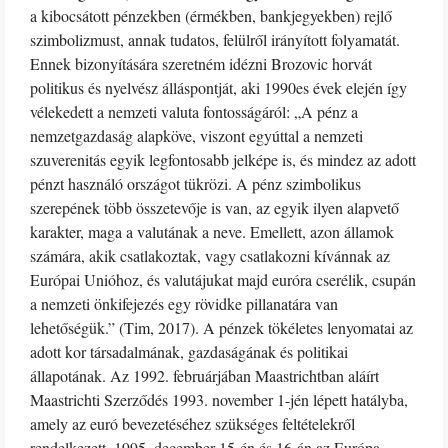
a kibocsátott pénzekben (érmékben, bankjegyekben) rejlő
szimbolizmust, annak tudatos, felülről irányított folyamatát.
Ennek bizonyítására szeretném idézni Brozovic horvát
politikus és nyelvész álláspontját, aki 1990es évek elején így
vélekedett a nemzeti valuta fontosságáról: „A pénz a
nemzetgazdaság alapköve, viszont egyúttal a nemzeti
szuverenitás egyik legfontosabb jelképe is, és mindez az adott
pénzt használó országot tükrözi. A pénz szimbolikus
szerepének több összetevője is van, az egyik ilyen alapvető
karakter, maga a valutának a neve. Emellett, azon államok
számára, akik csatlakoztak, vagy csatlakozni kívánnak az
Európai Unióhoz, és valutájukat majd euróra cserélik, csupán
a nemzeti önkifejezés egy rövidke pillanatára van
lehetőségük.” (Tim, 2017). A pénzek tökéletes lenyomatai az
adott kor társadalmának, gazdaságának és politikai
állapotának. Az 1992. februárjában Maastrichtban aláírt
Maastrichti Szerződés 1993. november 1-jén lépett hatályba,
amely az euró bevezetéséhez szükséges feltételekről
rendelkezett. 1995. december 15-én és 16-án az Európa