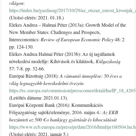
világon
:
https://index.hu/gazdasag/2017/10/29/az_otszaz_eurost_kivonjak
(Utolsó elérés: 2021. 01.18.)
Elekes Andrea – Halmai Péter (2013a): Growth Model of the
New Member States: Challenges and Prospects,
Intereconomics:
Review of European Economic Policy
48: 2
pp. 124-130.
Elekes Andrea Halmai Péter (2013b): Az új tagállamok
növekedési modellje: Kihívások és kilátások,
Külgazdaság
57: 7-8. pp. 32-66.
Európai Bizottság (2018):
A vámunió ünneplése: 50 éves a
világ legnagyobb kereskedelmi övezete.
https://ec.europa.eu/commission/presscorner/detail/hu/IP_18_4265
(Letöltés dátuma: 2021.01.13).
Európai Központi Bank (2016): Kommunikációs
Főigazgatóság sajtóközleménye, 2016. május 4.:
Az EKB
beszünteti az 500 €-s bankjegy gyártását és kibocsátását
https://www.ecb.europa.eu/press/pr/date/2016/html/pr160504.hu.h
(Utolsó elérés: 2021. január 5.)