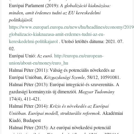
Európai Parlament (2019):
A globalizáció kiaknázása:
minden, amit érdemes tudni az EU kereskedelmi
politikájáról.
https://www.europarl.europa.eu/news/hu/headlines/economy/20
globalizacio-kiaknazasa-amit-erdemes-tudni-az-eu-
kereskedelmi-politikajarol
. Utolsó letöltés dátuma: 2021. 07.
02.
Európai Unió:
Az euró.
http://europa.eu/european-
union/about-eu/money/euro_hu
Halmai Péter (2011): Válság és potenciális növekedés az
Európai Unióban,
Közgazdasági Szemle
, 58/12, 10591081.
Halmai Péter (2013): Európai integráció és szuverenitás. A
gazdasági kormányzás új dimenziói.
Magyar Tudomány
174(4), 411-421.
Halmai Péter (2014):
Krízis és növekedés az Európai
Unióban. Európai modell, strukturális reformok
. Akadémiai
Kiadó, Budapest
Halmai Péter (2015): Az európai növekedési potenciál