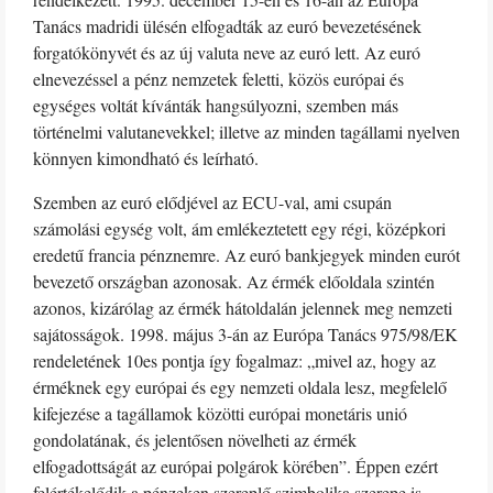
Tanács madridi ülésén elfogadták az euró bevezetésének
forgatókönyvét és az új valuta neve az euró lett. Az euró
elnevezéssel a pénz nemzetek feletti, közös európai és
egységes voltát kívánták hangsúlyozni, szemben más
történelmi valutanevekkel; illetve az minden tagállami nyelven
könnyen kimondható és leírható.
Szemben az euró elődjével az ECU-val, ami csupán
számolási egység volt, ám emlékeztetett egy régi, középkori
eredetű francia pénznemre. Az euró bankjegyek minden eurót
bevezető országban azonosak. Az érmék előoldala szintén
azonos, kizárólag az érmék hátoldalán jelennek meg nemzeti
sajátosságok. 1998. május 3-án az Európa Tanács 975/98/EK
rendeletének 10es pontja így fogalmaz: „mivel az, hogy az
érméknek egy európai és egy nemzeti oldala lesz, megfelelő
kifejezése a tagállamok közötti európai monetáris unió
gondolatának, és jelentősen növelheti az érmék
elfogadottságát az európai polgárok körében”. Éppen ezért
felértékelődik a pénzeken szereplő szimbolika szerepe is.