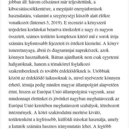
jobban áll: három célszámot már teljesítettünk, a
kibocsátáscsökkentésre, a megújuló energiaforrások
használatára, valamint a szegénységi küszöb alatt élőkre
vonatkozót (Internet-3, 2019). E recenzió a kényszerű
terjedelmi korlátokat betartva törekedett e nagy és nagyon
összetett, számos területre komplexen kitérő mű e sorok írója
számára legfontosabb fejezeteit és értékeit kiemelni. A könyv
ismeretanyaga, ábrái és diagrammjai naprakészek, azok
könnyen használhatók. Bátran ajánlhatók nem csak egyetemi
hallgatóknak, hanem a témakörrel foglalkozó
szakembereknek és további érdeklődőknek is. Utóbbiak
között az érdeklődő laikusoknak is, mivel nyelvezete könnyen
érhető, témája pedig minden magyar állampolgárt alapvetően
érint, hiszen az Európai Unió állampolgárai vagyunk, azaz
mindennapi életünket és jövőnket nagyban meghatározzák az
Európai Unió keretében meghatározott szabályok, létrehozott
intézmények. A kötet szakirodalmi merítése kiváló,
területenként a legfrissebb, külföldi írásokat használja, amely
a kutatók számára hasznos iránymutatás lehet. A legtöbb