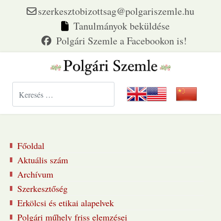
szerkesztobizottsag@polgariszemle.hu
Tanulmányok beküldése
Keresés...
Főoldal
Aktuális szám
Archívum
Szerkesztőség
Erkölcsi és etikai alapelvek
Polgári műhely friss elemzései