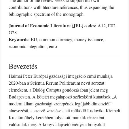
The author of the review seeks to support his own
contributions with literature references, thus expanding the
bibliographic spectrum of the monograph.
Journal of Economic Literature (JEL) codes:
A12, E02,
G28
Keywords:
EU, common currency, money issuance,
economic integration, euro
Bevezetés
Halmai Péter Európai gazdasági integráció című munkája
2020-ban a Scientia Rerum Politicarum nevű sorozat
elemeként, a Dialóg Campus gondozásában jelent meg
Budapesten. A kötetet megalapozó széleskörű kutatások „A
modern állam gazdasági szerepének legújabb dimenziói”
elnevezésű, a szerző vezetése alatt működő Ludovika Kiemelt
Kutatóműhely keretében folytatott munkák részeként
valósultak meg. A könyv alapvető erénye a bonyolult