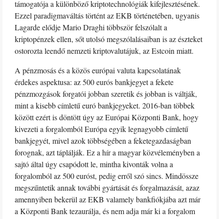
támogatója a különböző kriptotechnológiák kifejlesztésének.
Ezzel paradigmaváltás történt az EKB történetében, ugyanis
Lagarde elődje Mario Draghi többször felszólalt a
kriptopénzek ellen, sőt utolsó megszólalásaiban is az észteket
ostorozta leendő nemzeti kriptovalutájuk, az Estcoin miatt.
A pénzmosás és a közös európai valuta kapcsolatának
érdekes aspektusa: az 500 eurós bankjegyet a fekete
pénzmozgások forgatói jobban szeretik és jobban is váltják,
mint a kisebb címletű euró bankjegyeket. 2016-ban többek
között ezért is döntött úgy az Európai Központi Bank, hogy
kivezeti a forgalomból Európa egyik legnagyobb címletű
bankjegyét, mivel azok többségében a feketegazdaságban
forognak, azt táplálják. Ez a hír a magyar közvéleményben a
sajtó által úgy csapódott le, mintha kivonták volna a
forgalomból az 500 euróst, pedig erről szó sincs. Mindössze
megszűntetik annak további gyártását és forgalmazását, azaz
amennyiben bekerül az EKB valamely bankfiókjába azt már
a Központi Bank tezaurálja, és nem adja már ki a forgalom