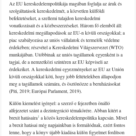
Az EU kereskedelempolitikája magában foglalja az áruk és
szolgáltatások kereskedelmét, a közvetlen külföldi
befektetéseket, a szellemi tulajdon kereskedelmi
vonatkozásait és a közbeszerzéseket. Három fő elemből áll:
kereskedelmi megállapodások az EU-n kívüli országokkal; a
piac szabályozása az uniós vállalatok és termelők védelme
érdekében; részvétel a Kereskedelmi Világszervezet (WTO)
munkájában. Utóbbinak az uniós tagállamok egyenként is a
tagjai, de a nemzetközi színtéren az EU képviseli az
érdekeiket. A kereskedelmi egyezményeket az EU az Unión
kívüli országokkal köti, hogy jobb feltételekben állapodjon
meg a tagállamok számára, és ösztönözze a beruházásokat
(Piti, 2019; Európai Parlament, 2019).
Külön kiemelést igényel: a szerző e fejezetben önálló
alfejezetet szánt a dezintegráció témakörére. Abban kitért a
1
brexit hatásaira
a közös kereskedelempolitika kapcsán. Mivel
a brexit hatásai még napjainkban is formálódnak, ezért fontos
lenne, hogy a könyv újabb kiadása külön figyelmet fordítson