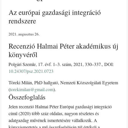
Az európai gazdasági integráció
rendszere
2021. augusztus 26
Recenzió Halmai Péter akadémikus új
könyvéről
Polgári Szemle, 17. évf. 1–3. szám, 2021, 330–337., DOI:
10.24307/psz.2021.0723
Töreki Milán, PhD hallgató, Nemzeti Közszolgálati Egyetem
(
torekimilan@gmail.com
).
Összefoglalás
Jelen recenzió Halmai Péter Európai gazdasági integráció
című (2020) több száz oldalas, nagyon részletes és
adatgazdag művének ismertetésére vállalkozik. A
könyvismertetés a mű összefoglalásán túl értékeli a