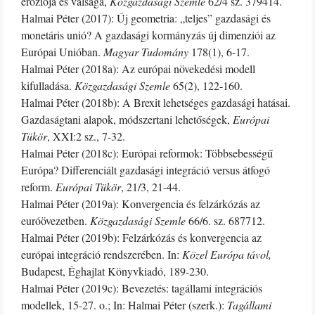
eróziója és válsága,
Közgazdasági Szemle
62/4 sz. 379414.
Halmai Péter (2017): Új geometria: „teljes” gazdasági és
monetáris unió? A gazdasági kormányzás új dimenziói az
Európai Unióban.
Magyar Tudomány
178(1), 6-17.
Halmai Péter (2018a): Az európai növekedési modell
kifulladása.
Közgazdasági Szemle
65(2), 122-160.
Halmai Péter (2018b): A Brexit lehetséges gazdasági hatásai.
Gazdaságtani alapok, módszertani lehetőségek,
Európai
Tükör
, XXI:2 sz., 7-32.
Halmai Péter (2018c): Európai reformok: Többsebességű
Európa? Differenciált gazdasági integráció versus átfogó
reform.
Európai Tükör
, 21/3, 21-44.
Halmai Péter (2019a): Konvergencia és felzárkózás az
euróövezetben.
Közgazdasági Szemle
66/6. sz. 687712.
Halmai Péter (2019b): Felzárkózás és konvergencia az
európai integráció rendszerében. In:
Közel Európa távol,
Budapest, Éghajlat Könyvkiadó, 189-230.
Halmai Péter (2019c): Bevezetés: tagállami integrációs
modellek, 15-27. o.; In: Halmai Péter (szerk.):
Tagállami