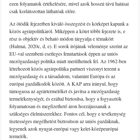
ezen folyamatok értékelésére, mivel azok hosszú távú hatásai
csak korlátozottan láthatóak előre.
Az ötödik fejezetben kiváló összegzést és kórképet kapunk a
közös agrárpolitikáról. Miképpen a kötet többi fejezete is, e
rész is objektív és beható módon tárgyalja e témakört
(Halmai, 2020c, d, e). E sorok írójának véleménye szerint az
EU-val szembeni esetleges fenntartások éppen az uniós
mezőgazdasági politika miatt merülhetnek fel. Az 1962-ben
létrehozott közös agrárpolitika partneri viszonyt teremt a
mezőgazdaság és a társadalom, valamint Európa és az
európai gazdálkodók között. A KAP arra irányul, hogy
támogassa az agrártermelőket és javítsa a mezőgazdaság
termelékenységét, és ezáltal biztosítsa, hogy a fogyasztók
folyamatosan és megfizethető áron hozzájussanak a
szükséges élelmiszerekhez. Fontos cél, hogy e tevékenység
tisztességes megélhetést biztosítson az uniós gazdáknak,
legyenek azok nyugat-európai vagy kelet-középeurópai
termelők.