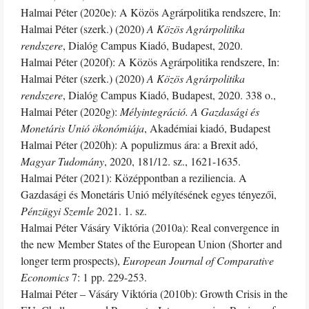
Halmai Péter (2020e): A Közös Agrárpolitika rendszere, In:
Halmai Péter (szerk.) (2020)
A Közös Agrárpolitika
rendszere
, Dialóg Campus Kiadó, Budapest, 2020.
Halmai Péter (2020f): A Közös Agrárpolitika rendszere, In:
Halmai Péter (szerk.) (2020)
A Közös Agrárpolitika
rendszere
, Dialóg Campus Kiadó, Budapest, 2020. 338 o.,
Halmai Péter (2020g):
Mélyintegráció. A Gazdasági és
Monetáris Unió ökonómiája
, Akadémiai kiadó, Budapest
Halmai Péter (2020h): A populizmus ára: a Brexit adó,
Magyar Tudomány
, 2020, 181/12. sz., 1621-1635.
Halmai Péter (2021): Középpontban a reziliencia. A
Gazdasági és Monetáris Unió mélyítésének egyes tényezői,
Pénzügyi Szemle
2021. 1. sz.
Halmai Péter Vásáry Viktória (2010a): Real convergence in
the new Member States of the European Union (Shorter and
longer term prospects),
European Journal of Comparative
Economics
7: 1 pp. 229-253.
Halmai Péter – Vásáry Viktória (2010b): Growth Crisis in the