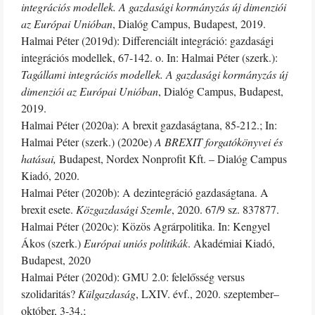
integrációs modellek. A gazdasági kormányzás új dimenziói
az Európai Unióban
, Dialóg Campus, Budapest, 2019.
Halmai Péter (2019d): Differenciált integráció: gazdasági
integrációs modellek, 67-142. o. In: Halmai Péter (szerk.):
Tagállami integrációs modellek. A gazdasági kormányzás új
dimenziói az Európai Unióban
, Dialóg Campus, Budapest,
2019.
Halmai Péter (2020a): A brexit gazdaságtana, 85-212.; In:
Halmai Péter (szerk.) (2020e)
A BREXIT forgatókönyvei és
hatásai,
Budapest, Nordex Nonprofit Kft. – Dialóg Campus
Kiadó, 2020.
Halmai Péter (2020b): A dezintegráció gazdaságtana. A
brexit esete.
Közgazdasági Szemle
, 2020. 67/9 sz. 837877.
Halmai Péter (2020c): Közös Agrárpolitika. In: Kengyel
Ákos (szerk.)
Európai uniós politikák
. Akadémiai Kiadó,
Budapest, 2020
Halmai Péter (2020d): GMU 2.0: felelősség versus
szolidaritás?
Külgazdaság
, LXIV. évf., 2020. szeptember–
október, 3-34.;