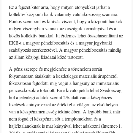
Ez a fejezet kitér arra, hogy milyen előnyekkel járhat a
kollektív központi bank valamely valutaközösség számára.
Fontos szempont és kihívás viszont, hogy a központi bankok
milyen viszonyban vannak az országuk kormányával és a
közös kollektív bankkal. Itt érdemes lehet összehasonlítani az
EKB-t a magyar pénzkibocsátás és a magyar jegybanki
szabályozás szerkezetével. A magyar pénzkibocsátás mindig
az állam közjogi feladatai közé tartozott.
A pénz szerepe és megjelenése a történelem során
folyamatosan átalakult: a kezdetleges materiális árupénztől
fokozatosan fejlődött, míg végül a hangsúly az immateriális
pénzeszközökre tolódott. Erre kiváló példa lehet Svédország,
hol a jelenlegi adatok szerint 2% alatt van a készpénzes
fizetések aránya: ezzel az értékkel a világon az első helyen
van a készpénzmentesség tekintetében. A legtöbb bank már
nem fogad el készpénzt, sőt a templomokban és a
hajléktalanoknak is már kártyával lehet adakozni (Internet-1,
2018). A svédországi jelenségnél sokkal meghökkentőbb