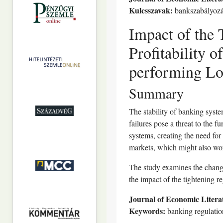
Kulcsszavak:
bankszabályozás
Impact of the 
Profitability 
performing Lo
Summary
The stability of banking syst
failures pose a threat to the 
systems, creating the need for 
markets, which might also worse
The study examines the change
the impact of the tightening r
Journal of Economic Litera
Keywords:
banking regulation