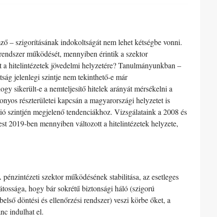
emző – szigorításának indokoltságát nem lehet kétségbe vonni.
 rendszer működését, mennyiben érintik a szektor
ott a hitelintézetek jövedelmi helyzetére? Tanulmányunkban –
ág jelenlegi szintje nem tekinthető-e már
hogy sikerült-e a nemteljesítő hitelek arányát mérsékelni a
zonyos részterületei kapcsán a magyarországi helyzetet is
ió szintjén megjelenő tendenciákhoz. Vizsgálataink a 2008 és
st 2019-ben mennyiben változott a hitelintézetek helyzete,
 pénzintézeti szektor működésének stabilitása, az esetleges
tossága, hogy bár sokrétű biztonsági háló (szigorú
első döntési és ellenőrzési rendszer) veszi körbe őket, a
nc indulhat el.