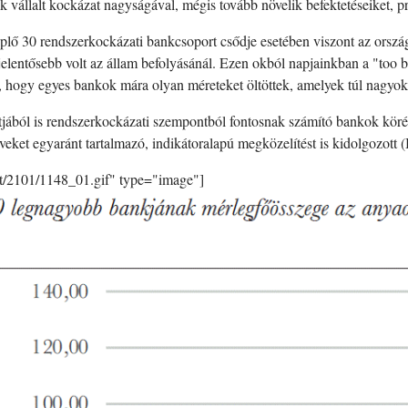
luk vállalt kockázat nagyságával, mégis tovább növelik befektetéseiket,
lő 30 rendszerkockázati bankcsoport csődje esetében viszont az orszá
elentősebb volt az állam befolyásánál. Ezen okból napjainkban a "too b
z, hogy egyes bankok mára olyan méreteket öltöttek, amelyek túl nagy
jából is rendszerkockázati szempontból fontosnak számító bankok köré
eket egyaránt tartalmazó, indikátoralapú megközelítést is kidolgozott
nt/2101/1148_01.gif" type="image"]