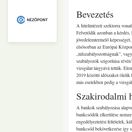
Bevezetés
A hitelintézeti szektorra vona
Felvetődik azonban a kérdés, 
jövedelemtermelő képességét, 
elsősorban az Európai Központ
„túlszabályozottságnak”, vagyi
szabályozók szigorítása révén?
vizsgálat tárgyává tettük. El
2019 közötti időszakot ölelik
más esetekben pedig a vizsgált 
Szakirodalmi h
A bankok szabályozása alapvet
bankcsődök elkerülése nemzetg
engedélyeztetési feltételek, k
bankcsőd bekövetkezése így se