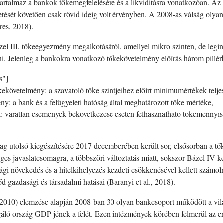
 tartalmaz a bankok tőkemegfelelésére és a likviditásra vonatkozóan. Az
etését követően csak rövid ideig volt érvényben. A 2008-as válság olyan
res, 2018).
el III. tőkeegyezmény megalkotásáról, amellyel mikro szinten, de legi
ni. Jelenleg a bankokra vonatkozó tőkekövetelmény előírás három pillér
s"]
követelmény: a szavatoló tőke szintjeihez előírt minimumértékek teljes
ny: a bank és a felügyeleti hatóság által meghatározott tőke mértéke,
k: váratlan események bekövetkezése esetén felhasználható tőkemennyi
ag utolsó kiegészítésére 2017 decemberében került sor, elsősorban a tő
ges javaslatcsomagra, a többszöri változtatás miatt, sokszor Bázel IV-k
sági növekedés és a hitelkihelyezés kezdeti csökkenésével kellett számo
 gazdasági és társadalmi hatásai (Baranyi et al., 2018).
2010) elemzése alapján 2008-ban 30 olyan bankcsoport működött a vil
gáló ország GDP-jének a felét. Ezen intézmények körében felmerül az e