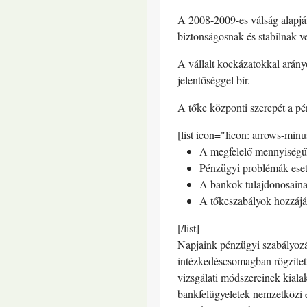
A 2008-2009-es válság alapján
biztonságosnak és stabilnak vé
A vállalt kockázatokkal arányo
jelentőséggel bír.
A tőke központi szerepét a pé
[list icon="licon: arrows-minu
A megfelelő mennyiségű 
Pénzügyi problémák esetén
A bankok tulajdonosainak
A tőkeszabályok hozzájáru
[/list]
Napjaink pénzügyi szabályozás
intézkedéscsomagban rögzített
vizsgálati módszereinek kialakí
bankfelügyeletek nemzetközi e