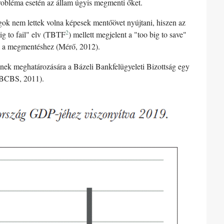
 probléma esetén az állam úgyis megmenti őket.
gok nem lettek volna képesek mentőövet nyújtani, hiszen az
2
ig to fail" elv (TBTF
) mellett megjelent a "too big to save"
ok a megmentéshez (Mérő, 2012).
nek meghatározására a Bázeli Bankfelügyeleti Bizottság egy
 (BCBS, 2011).