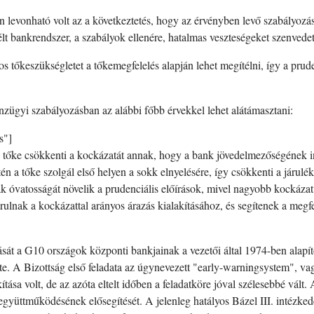
 levonható volt az a következtetés, hogy az érvényben levő szabályozás
lt bankrendszer, a szabályok ellenére, hatalmas veszteségeket szenvedett
s tőkeszükségletet a tőkemegfelelés alapján lehet megítélni, így a prude
nzügyi szabályozásban az alábbi főbb érvekkel lehet alátámasztani:
s"]
tőke csökkenti a kockázatát annak, hogy a bank jövedelmezőségének 
 a tőke szolgál első helyen a sokk elnyelésére, így csökkenti a járulék
 óvatosságát növelik a prudenciális előírások, mivel nagyobb kockázatv
lnak a kockázattal arányos árazás kialakításához, és segítenek a megfel
át a G10 országok központi bankjainak a vezetői által 1974-ben alapíto
e. A Bizottság első feladata az úgynevezett "early-warningsystem", vagy
tása volt, de az azóta eltelt időben a feladatköre jóval szélesebbé vált.
gyüttműködésének elősegítését. A jelenleg hatályos Bázel III. intézked