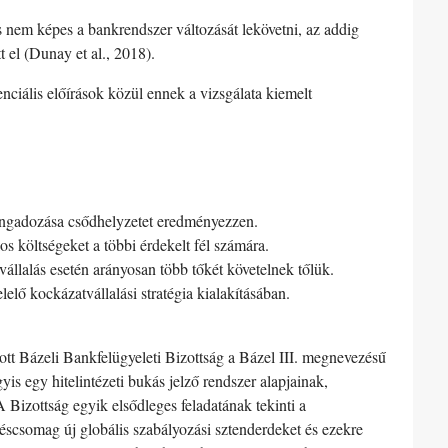
 nem képes a bankrendszer változását lekövetni, az addig
 el (Dunay et al., 2018).
nciális előírások közül ennek a vizsgálata kiemelt
ingadozása csődhelyzetet eredményezzen.
os költségeket a többi érdekelt fél számára.
állalás esetén arányosan több tőkét követelnek tőlük.
elő kockázatvállalási stratégia kialakításában.
tt Bázeli Bankfelügyeleti Bizottság a Bázel III. megnevezésű
is egy hitelintézeti bukás jelző rendszer alapjainak,
 A Bizottság egyik elsődleges feladatának tekinti a
éscsomag új globális szabályozási sztenderdeket és ezekre