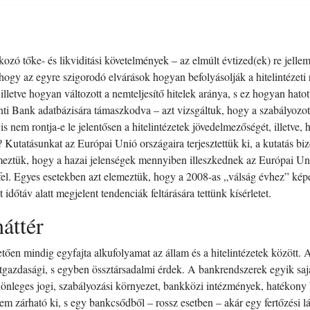
tkozó tőke- és likviditási követelmények – az elmúlt évtized(ek) re jell
hogy az egyre szigorodó elvárások hogyan befolyásolják a hitelintézeti
illetve hogyan változott a nemteljesítő hitelek aránya, s ez hogyan hat
i Bank adatbázisára támaszkodva – azt vizsgáltuk, hogy a szabályozotts
s nem rontja-e le jelentősen a hitelintézetek jövedelmezőségét, illetve, 
 Kutatásunkat az Európai Unió országaira terjesztettük ki, a kutatás bi
emeztük, hogy a hazai jelenségek mennyiben illeszkednek az Európai Un
 fel. Egyes esetekben azt elemeztük, hogy a 2008-as „válság évhez” képe
időtáv alatt megjelent tendenciák feltárására tettünk kísérletet.
áttér
ően mindig egyfajta alkufolyamat az állam és a hitelintézetek között. A
azdasági, s egyben össztársadalmi érdek. A bankrendszerek egyik sajá
ülönleges jogi, szabályozási környezet, bankközi intézmények, hatékony b
m zárható ki, s egy bankcsődből – rossz esetben – akár egy fertőzési lá