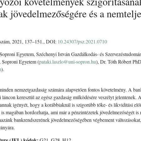
yozói követelmények szigorításána
k jövedelmezőségére és a nemteljes
. szám, 2021, 137–151., DOI:
10.24307/psz.2021.0710
, Soproni Egyetem, Széchenyi István Gazdálkodás- és Szervezéstudomán
, Soproni Egyetem (
pataki.laszlo@uni-sopron.hu
), Dr. Tóth Róbert Ph
m
).
 minden nemzetgazdaság számára alapvetően fontos követelmény. A bankr
i láncon keresztül az egész gazdaság működésére veszélyt jelentenek. A
 annak igényét, hogy a korábbiaknál is szigorúbb tőke- és likviditási e
t is magában hordozhatja, ami már a pénzintézetek jövedelmezőségét is 
 hazánk bankrendszerének jövedelmezőségében végbement változásokat, v
rányára.
ture (JEL) kódok:
G21, G28, H12