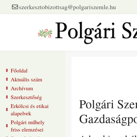
szerkesztobizottsag@polgariszemle.hu
Főoldal
Aktuális szám
Archívum
Szerkesztőség
Polgári Sz
Erkölcsi és etikai
alapelvek
Gazdaságpo
Polgári műhely
friss elemzései