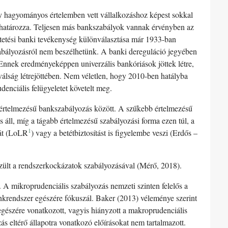
y hagyományos értelemben vett vállalkozáshoz képest sokkal
eghatározza. Teljesen más bankszabályok vannak érvényben az
etési banki tevékenység különválasztása már 1933-ban
zabályozásról nem beszélhetünk. A banki dereguláció jegyében
Ennek eredményeképpen univerzális bankóriások jöttek létre,
álság létrejöttében. Nem véletlen, hogy 2010-ben hatályba
enciális felügyeletet követelt meg.
 értelmezésű bankszabályozás között. A szűkebb értelmezésű
ll, míg a tágabb értelmezésű szabályozási forma ezen túl, a
1
ját (LoLR
) vagy a betétbiztosítást is figyelembe veszi (Erdős –
zült a rendszerkockázatok szabályozásával (Mérő, 2018).
 A mikroprudenciális szabályozás nemzeti szinten felelős a
krendszer egészére fókuszál. Baker (2013) véleménye szerint
gészére vonatkozott, vagyis hiányzott a makroprudenciális
ás eltérő állapotra vonatkozó előírásokat nem tartalmazott.