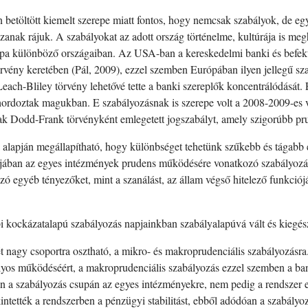
etöltött kiemelt szerepe miatt fontos, hogy nemcsak szabályok, de eg
zanak rájuk. A szabályokat az adott ország történelme, kultúrája is m
a különböző országaiban. Az USA-ban a kereskedelmi banki és befekt
örvény keretében (Pál, 2009), ezzel szemben Európában ilyen jellegű s
ch-Bliley törvény lehetővé tette a banki szereplők koncentrálódását. 
hordoztak magukban. E szabályozásnak is szerepe volt a 2008-2009-es v
ak Dodd-Frank törvényként emlegetett jogszabályt, amely szigorúbb prud
 alapján megállapítható, hogy különbséget tehetünk szűkebb és tágabb
jában az egyes intézmények prudens működésére vonatkozó szabályozás á
 egyéb tényezőket, mint a szanálást, az állam végső hitelező funkció
i kockázatalapú szabályozás napjainkban szabályalapúvá vált és kiegés
 nagy csoportra osztható, a mikro- és makroprudenciális szabályozásra.
lyos működéséért, a makroprudenciális szabályozás ezzel szemben a ban
n a szabályozás csupán az egyes intézményekre, nem pedig a rendszer e
intették a rendszerben a pénzügyi stabilitást, ebből adódóan a szabályoz