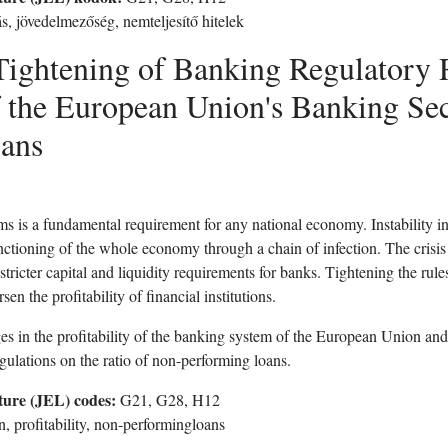
, jövedelmezőség, nemteljesítő hitelek
Tightening of Banking Regulatory 
of the European Union's Banking Se
ans
ems is a fundamental requirement for any national economy. Instability 
functioning of the whole economy through a chain of infection. The crisi
stricter capital and liquidity requirements for banks. Tightening the rule
n the profitability of financial institutions.
s in the profitability of the banking system of the European Union an
egulations on the ratio of non-performing loans.
ture (JEL) codes:
G21, G28, H12
, profitability, non-performingloans