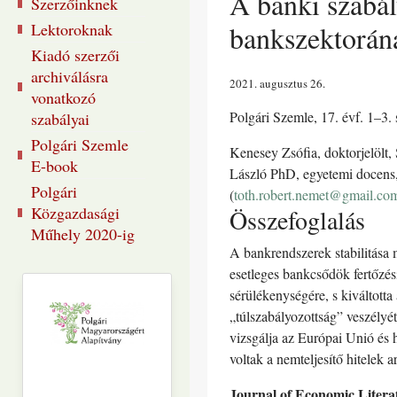
A banki szabál
Szerzőinknek
Lektoroknak
bankszektorána
Kiadó szerzői
archiválásra
2021. augusztus 26
vonatkozó
Polgári Szemle, 17. évf. 1–3
szabályai
Polgári Szemle
Kenesey Zsófia, doktorjelölt
E-book
László PhD, egyetemi docens
Polgári
(
toth.robert.nemet@gmail.co
Közgazdasági
Összefoglalás
Műhely 2020-ig
A bankrendszerek stabilitása
esetleges bankcsődök fertőzés
sérülékenységére, s kiváltotta
„túlszabályozottság” veszélyé
vizsgálja az Európai Unió és
voltak a nemteljesítő hitelek a
Journal of Economic Litera