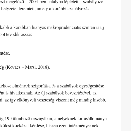
 ezt megelőző – 2004-ben hatályba léptetett – szabályozó
 helyzetet teremtett, amely a korábbi szabályozás
nkább a korábban hiányos makroprudenciális szinten is új
ből tevődik össze:
ítése,
ség (Kovács – Marsi, 2018).
kekövetelmények szigorítása és a szabályok egységesítése
ént is hivatkoznak. Az új szabályok bevezetésével, az
lni, az így elkönyvelt veszteség viszont még mindig kisebb,
ág 19 különböző országában, amelyeknek forrásállománya
rkölcsi kockázat kérdése, hiszen ezen intézményeknek