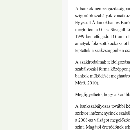
A bankok nemzetgazdaságban b
szigorúbb szabályok vonatkoz
Egyesült Államokban és Európ
megtörtént a Glass-Steagall-t
1999-ben elfogadott Gramm-Lea
amelyek fokozott kockázatot 
léptették a szakzsargonban cs
A szakirodalmak feldolgozása
szabályozási forma középpont
bankok működését meghatározó
Mérő, 2010).
Megfigyelhető, hogy a korább
A bankszabályozás további két
szektor intézményeinek szabá
a 2008-as válságot megelőzőe
szint. Magától értetődőnek tek