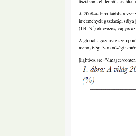
tisztában kell lenniük az álta
A 2008-as kimutatásban szerep
intézmények gazdasági súlya j
3
(TBTS
) elnevezés, vagyis a
A globális gazdaság szempont
mennyiségi és minőségi ismérv
[lightbox src="/images/conte