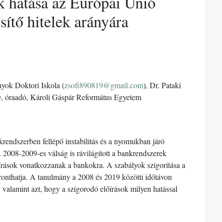
k hatása az Európai Unió
ítő hitelek arányára
yok Doktori Iskola (
zsofi890819@gmail.com
), Dr. Pataki
D, óraadó, Károli Gáspár Református Egyetem
endszerben fellépő instabilitás és a nyomukban járó
 2008-2009-es válság is rávilágított a bankrendszerek
lőírások vonatkozzanak a bankokra. A szabályok szigorítása a
ronthatja. A tanulmány a 2008 és 2019 közötti időtávon
alamint azt, hogy a szigorodó előírások milyen hatással