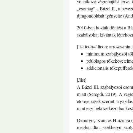
vonatkozó végrehajtási tervet
„csomag” a Bázel II., a bevez
újragondolását igényelte (And
2010-ben hoztak döntést a Báz
szabályokat kívántak létrehoz
[list icon="licon: arrows-minu
minimum szabályozói tőke
pótlólagos tőkekövetelmé
addicionális tőkepuffere
[/list]
A Bázel III. szabályozói csom
miatt (Seregdi, 2019). A végle
előrejelzések szerint, a gazda
mint egy bekövetkező bankcsőd
Demirgüç-Kunt és Huizinga (
meghaladta a székhelyül szol