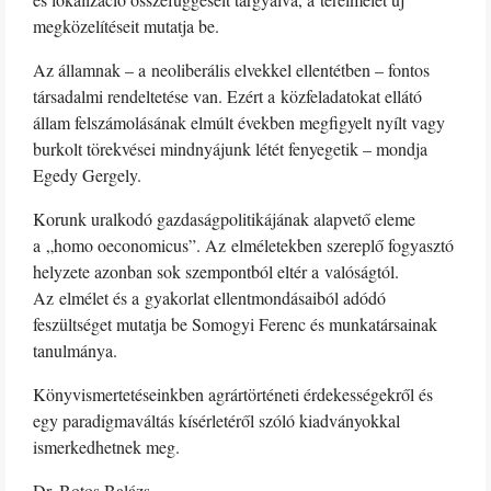
megközelítéseit mutatja be.
Az államnak – a neoliberális elvekkel ellentétben – fontos
társadalmi rendeltetése van. Ezért a közfeladatokat ellátó
állam felszámolásának elmúlt években megfigyelt nyílt vagy
burkolt törekvései mindnyájunk létét fenyegetik – mondja
Egedy Gergely.
Korunk uralkodó gazdaságpolitikájának alapvető eleme
a „homo oeconomicus”. Az elméletekben szereplő fogyasztó
helyzete azonban sok szempontból eltér a valóságtól.
Az elmélet és a gyakorlat ellentmondásaiból adódó
feszültséget mutatja be Somogyi Ferenc és munkatársainak
tanulmánya.
Könyvismertetéseinkben agrártörténeti érdekességekről és
egy paradigmaváltás kísérletéről szóló kiadványokkal
ismerkedhetnek meg.
Dr. Botos Balázs