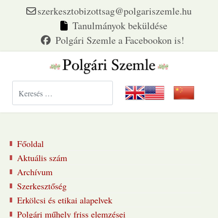
szerkesztobizottsag@polgariszemle.hu
Tanulmányok beküldése
Keresés...
Főoldal
Aktuális szám
Archívum
Szerkesztőség
Erkölcsi és etikai alapelvek
Polgári műhely friss elemzései