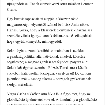
újragondolása. Ennek elemeit veszi sorra írásában Lentner
Csaba.
Egy kutatás tapasztalatai alapján a klaszterizáció
magyarországi helyzetéről számol be Ihász Anita cikke.
Hangsúlyozza, hogy a klaszterek előnyeinek kihasználása
szemléletváltást igényel: annak felismerését és elfogadását,
hogy együtt könnyebb, mint egyedül.
Sokat foglalkoztunk korábbi számainkban is azokkal
a gazdaságpolitikai alternatívákkal, amelyek követése
segíthet(né) a magyar gazdaságot fejlődési pályára állni.
Sokak kétségeivel szemben Rózsás Tamás most közölt
cikkében határozottan leszögezi: van ilyen út! De ez nem
jelentheti más – esetleg sikeres – országok gyakorlatának
szolgai másolását.
Varga Csaba cikkében arra hívja fel a figyelmet, hogy az új
globalizáció új elméletet követel. A tanulmány a globalizáció
és lokalizáció összefüggéseit tárgyalva, a térelmélet új