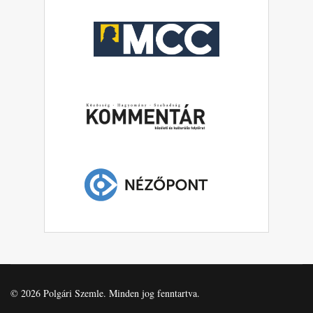
© 2026 Polgári Szemle. Minden jog fenntartva.