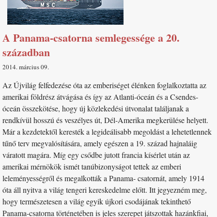
A Panama-csatorna semlegessége a 20.
században
2014. március 09
Az Újvilág felfedezése óta az emberiséget élénken foglalkoztatta az
amerikai földrész átvágása és így az Atlanti-óceán és a Csendes-
óceán összekötése, hogy új közlekedési útvonalat találjanak a
rendkívül hosszú és veszélyes út, Dél-Amerika megkerülése helyett.
Már a kezdetektől keresték a legideálisabb megoldást a lehetetlennek
tűnő terv megvalósítására, amely egészen a 19. század hajnaláig
váratott magára. Míg egy csődbe jutott francia kísérlet után az
amerikai mérnökök ismét tanúbizonyságot tettek az emberi
leleményességről és megalkották a Panama- csatornát, amely 1914
óta áll nyitva a világ tengeri kereskedelme előtt. Itt jegyezném meg,
hogy természetesen a világ egyik újkori csodájának tekinthető
Panama-csatorna történetében is jeles szerepet játszottak hazánkfiai,