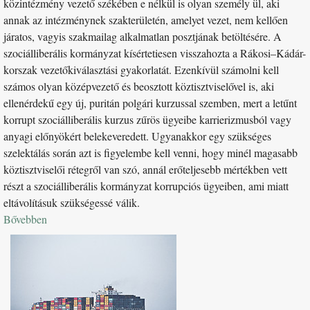
közintézmény vezető székében e nélkül is olyan személy ül, aki
annak az intézménynek szakterületén, amelyet vezet, nem kellően
járatos, vagyis szakmailag alkalmatlan posztjának betöltésére. A
szociálliberális kormányzat kísértetiesen visszahozta a Rákosi–Kádár-
korszak vezetőkiválasztási gyakorlatát. Ezenkívül számolni kell
számos olyan középvezető és beosztott köztisztviselővel is, aki
ellenérdekű egy új, puritán polgári kurzussal szemben, mert a letűnt
korrupt szociálliberális kurzus zűrös ügyeibe karrierizmusból vagy
anyagi előnyökért belekeveredett. Ugyanakkor egy szükséges
szelektálás során azt is figyelembe kell venni, hogy minél magasabb
köztisztviselői rétegről van szó, annál erőteljesebb mértékben vett
részt a szociálliberális kormányzat korrupciós ügyeiben, ami miatt
eltávolításuk szükségessé válik.
Bővebben