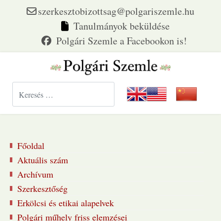
szerkesztobizottsag@polgariszemle.hu
Tanulmányok beküldése
Keresés...
Főoldal
Aktuális szám
Archívum
Szerkesztőség
Erkölcsi és etikai alapelvek
Polgári műhely friss elemzései