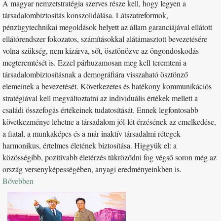
A magyar nemzetstratégia szerves része kell, hogy legyen a
társadalombiztosítás konszolidálása. Látszatreformok,
pénzügytechnikai megoldások helyett az állam garanciájával ellátott
ellátórendszer fokozatos, számításokkal alátámasztott bevezetésére
volna szükség, nem kizárva, sőt, ösztönözve az öngondoskodás
megteremtését is. Ezzel párhuzamosan meg kell teremteni a
társadalombiztosításnak a demográfiára visszaható ösztönző
elemeinek a bevezetését. Következetes és hatékony kommunikációs
stratégiával kell megváltoztatni az individuális értékek mellett a
családi összefogás értékeinek tudatosítását. Ennek legfontosabb
következménye lehetne a társadalom jól-lét érzésének az emelkedése,
a fiatal, a munkaképes és a már inaktív társadalmi rétegek
harmonikus, értelmes életének biztosítása. Higgyük el: a
közösségibb, pozitívabb életérzés tükröződni fog végső soron még az
ország versenyképességében, anyagi eredményeinkben is.
Bővebben