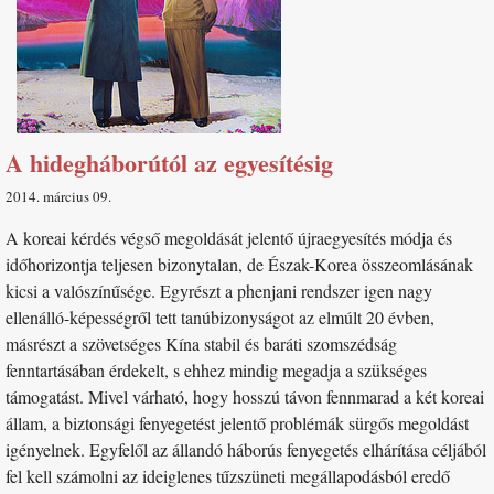
A hidegháborútól az egyesítésig
2014. március 09
A koreai kérdés végső megoldását jelentő újraegyesítés módja és
időhorizontja teljesen bizonytalan, de Észak-Korea összeomlásának
kicsi a valószínűsége. Egyrészt a phenjani rendszer igen nagy
ellenálló-képességről tett tanúbizonyságot az elmúlt 20 évben,
másrészt a szövetséges Kína stabil és baráti szomszédság
fenntartásában érdekelt, s ehhez mindig megadja a szükséges
támogatást. Mivel várható, hogy hosszú távon fennmarad a két koreai
állam, a biztonsági fenyegetést jelentő problémák sürgős megoldást
igényelnek. Egyfelől az állandó háborús fenyegetés elhárítása céljából
fel kell számolni az ideiglenes tűzszüneti megállapodásból eredő