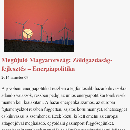
Megújuló Magyarország: Zöldgazdaság-
fejlesztés – Energiapolitika
2014. március 09
A jövőbeni energiapolitikát részben a legfontosabb hazai kihívásokra
adandó válaszok, részben pedig az uniós energiapolitikai törekvések
mentén kell kialakítani. A hazai energetika számos, az európai
fejleményektől részben független, sajátos körülménnyel, lehetőséggel
és kihívással is szembenéz. Ezek közül ki kell emelni az európai
átlagot jóval meghaladó, egyoldalú gázimport-függőségünket,
energiaszektorunk sokszereplős és döntően magántulajdonú jellegét,