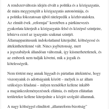
A rendszerváltozás idején elvált a politika és a közigazgatás,
de mára meggyengült a közigazgatás autonómiája, és
a politika fokozatosan újból rátelepedik a közhivatalokra.
Az elmúlt évek „reformjai” keretében a pártkinevezés
gyakorlata kiterjedt a közigazgatás felső és középső szintjeire,
lehúzva ezzel az igazgatás szakmai szintjét.
Államapparátusunk indokolatlanul kiterjedtté, költségessé és
áttekinthetetlenné vált. Nincs jogbiztonság, mert
a jogszabályok állandóan változnak, így kiismerhetetlenek, és
az emberek nem tudják követni, mik a jogaik és
kötelességeik.
Nem történt meg annak higgadt és pártatlan áttekintése, hogy
viszonyaink és adottságaink között – melyek is az állam
szükséges feladatai – milyen teendőket kellene inkább
a magánkezdeményezésnek ellátnia, és milyen ellátatlan
területekre kellene kiterjednie a közjót szolgáló államnak.
A nagy költséggel elindított „államreform-bizottság”