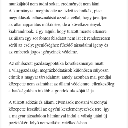
munkájáról nem tudni sokat, eredményét nem látni.
A kormányzat meghirdette az üzleti technikák, piaci
megoldások felhasználását azzal a céllal, hogy javuljon
az államapparátus működése, de a következmények
kiábrándítóak. Úgy látjuk, hogy túlzott mérete ellenére
az állam egy sor fontos feladatot nem lát el: rendszeresen
sérül az esélyegyenlőséghez fűződő társadalmi igény és
az emberek jogos igényeinek védelme.
Az elhibázott gazdaságpolitika következményei miatt
a világgazdasági megrázkódtatások különösen súlyosan
érintik a magyar társadalmat, amely azonban mai gondjai
közepette nem számíthat az állami védelemre, ellenkezőleg:
a hatóságokban inkább a gondok okozóját látja.
A túlzott adózás és állami elvonások mostani viszonyai
közepette leszűkül az egyéni kezdeményezések tere, így
a magyar társadalom hátránnyal indul a válság utáni új
pozíciókért folyó nemzetközi vetélkedésben.