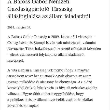
A Baross Gábor Nemzeti
Gazdaságpártoló Társaság
állásfoglalása az állam feladatáról
2014. március 09
A Baross Gábor Társaság a 2009. február 5-i vitaestjén –
Csillag István és Stumpf István volt miniszterek, valamint
Navracsics Tibor frakcióvezető bevezető előadásait követően
– élénk eszmecserét folytatott az állam feladatairól,
szerepéről.
A vita alapján a Társaság véleménye, hogy a magyar
társadalom rossz hangulatának egyik okozója az állam
gyenge működése és alacsony hatékonysága. Az előző
korszakból örökölt bürokrácia és hivatali nehézkesség alig
változott. Egyre több ember meggyőződése, hogy
a politikusok és az állami tisztviselők csak önérdeküket
követik és korruptak.