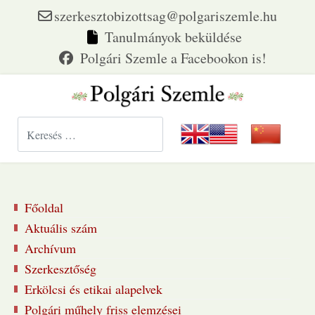
szerkesztobizottsag@polgariszemle.hu
Tanulmányok beküldése
Keresés...
Főoldal
Aktuális szám
Archívum
Szerkesztőség
Erkölcsi és etikai alapelvek
Polgári műhely friss elemzései