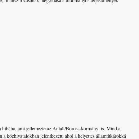
ése, finanszírozásának megoldása a tudományos teljesítmények
a hibába, ami jellemezte az Antall/Boross-kormányt is. Mind a
n a közhivatalokban jelentkezett, ahol a helyettes államtitkárokká