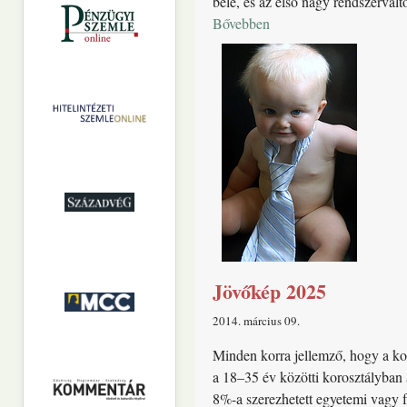
bele, és az első nagy rendszerváltó
Bővebben
Jövőkép 2025
2014. március 09
Minden korra jellemző, hogy a kor
a 18–35 év közötti korosztályban 
8%-a szerezhetett egyetemi vagy f