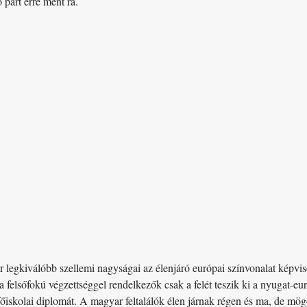
 párt erre ment rá.
 legkiválóbb szellemi nagyságai az élenjáró európai színvonalat képvis
a felsőfokú végzettséggel rendelkezők csak a felét teszik ki a nyugat-
őiskolai diplomát. A magyar feltalálók élen járnak régen és ma, de mög