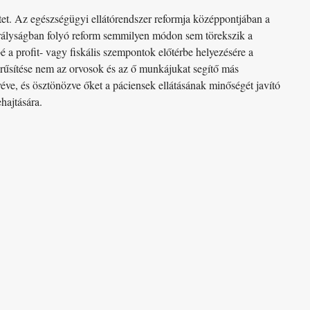
tet. Az egészségügyi ellátórendszer reformja középpontjában a
 Királyságban folyó reform semmilyen módon sem törekszik a
 a profit- vagy fiskális szempontok előtérbe helyezésére a
erűsítése nem az orvosok és az ő munkájukat segítő más
véve, és ösztönözve őket a páciensek ellátásának minőségét javító
hajtására.