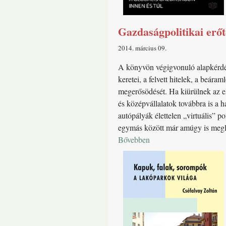
Gazdaságpolitikai erő
2014. március 09
A könyvön végigvonuló alapkérdés
keretei, a felvett hitelek, a beár
megerősödését. Ha kiürülnek az el
és középvállalatok továbbra is a 
autópályák élettelen „virtuális” 
egymás között már amúgy is meglév
Bővebben