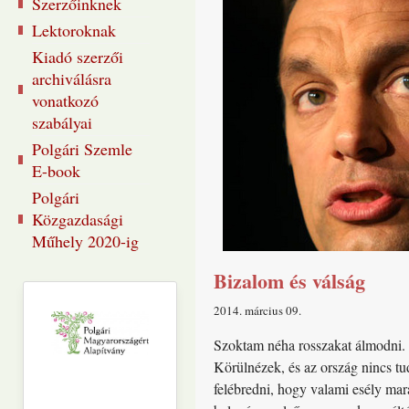
Szerzőinknek
Lektoroknak
Kiadó szerzői
archiválásra
vonatkozó
szabályai
Polgári Szemle
E-book
Polgári
Közgazdasági
Műhely 2020-ig
Bizalom és válság
2014. március 09
Szoktam néha rosszakat álmodni. A
Körülnézek, és az ország nincs t
felébredni, hogy valami esély ma