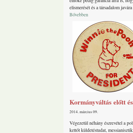
elnöke pedig garancia arra is, ho
elismerését és a társadalom javár
Bővebben
Kormányváltás előtt és
2014. március 09
Végezetül néhány észrevétel a pol
kettőt küldetéstudat, messianiszti