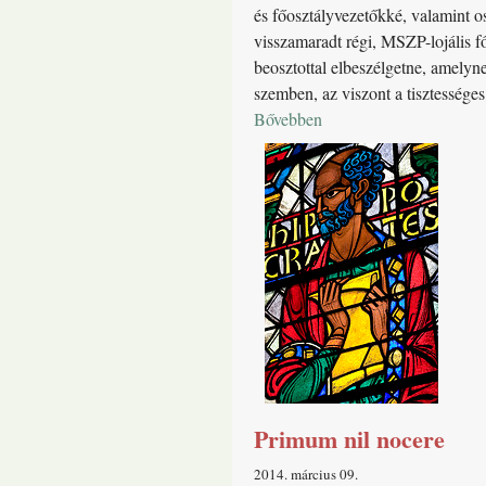
és főosztályvezetőkké, valamint o
visszamaradt régi, MSZP-lojális 
beosztottal elbeszélgetne, amelyn
szemben, az viszont a tisztességes
Bővebben
Primum nil nocere
2014. március 09