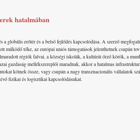
terek hatalmában
 a globális erőtér és a belső fejlődés kapcsolódása. A szerző megfog
amlott működő tőke, az európai uniós támogatások jelenthetnek csupán tov
maradott régiók falvai, a községi iskolák, a kultúrát őrző körök, a mun
hazai gazdaság mellékszereplői maradnak, akkor a hatalmas infrastrukturá
pontokat kötnek össze, vagy csupán a nagy transznacionális vállalatok s
ő fizikai és logisztikai kapcsolódásukat.