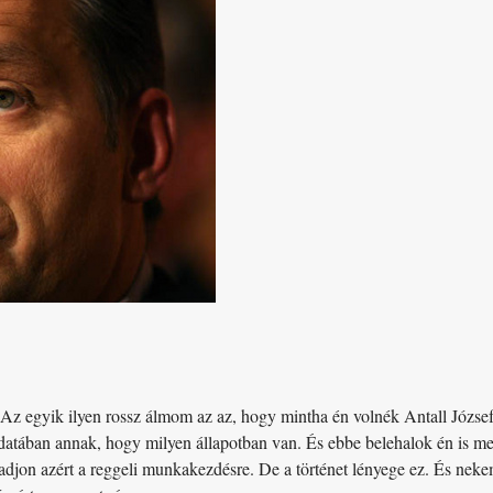
z egyik ilyen rossz álmom az az, hogy mintha én volnék Antall József.
udatában annak, hogy milyen állapotban van. És ebbe belehalok én is me
radjon azért a reggeli munkakezdésre. De a történet lényege ez. És ne