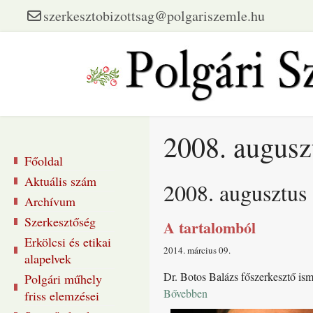
szerkesztobizottsag@polgariszemle.hu
2008. auguszt
Főoldal
Aktuális szám
2008. augusztus 
Archívum
Szerkesztőség
A tartalomból
Erkölcsi és etikai
2014. március 09
alapelvek
Dr. Botos Balázs főszerkesztő ism
Polgári műhely
Bővebben
friss elemzései