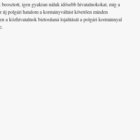
k beosztott, igen gyakran náluk idősebb hivatalnokokat, míg a
az új polgári hatalom a kormányváltást követően minden
 a közhivatalnok biztosítaná lojalitását a polgári kormánnyal
e.