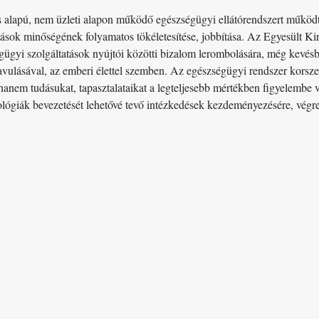
ás alapú, nem üzleti alapon működő egészségügyi ellátórendszert működ
ltatások minőségének folyamatos tökéletesítése, jobbítása. Az Egyesült
gügyi szolgáltatások nyújtói közötti bizalom lerombolására, még kevésbé
avulásával, az emberi élettel szemben. Az egészségügyi rendszer korsz
 hanem tudásukat, tapasztalataikat a legteljesebb mértékben figyelembe 
ológiák bevezetését lehetővé tevő intézkedések kezdeményezésére, végre