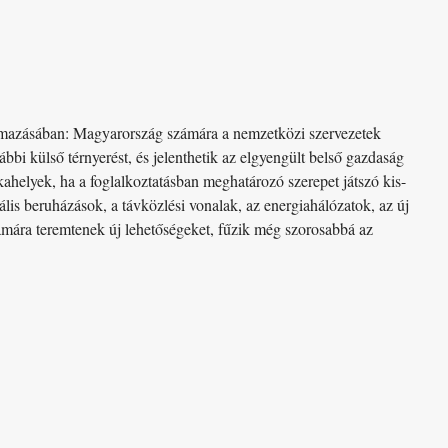
almazásában: Magyarország számára a nemzetközi szervezetek
ábbi külső térnyerést, és jelenthetik az elgyengült belső gazdaság
kahelyek, ha a foglalkoztatásban meghatározó szerepet játszó kis-
lis beruházások, a távközlési vonalak, az energiahálózatok, az új
zámára teremtenek új lehetőségeket, fűzik még szorosabbá az