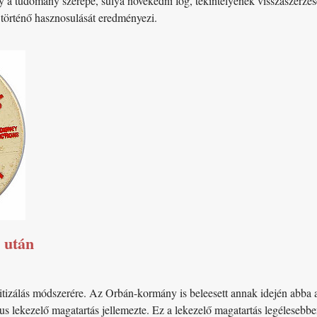
gy a tudomány szerepe, súlya növekedni fog, tekintélyének visszaszerz
a történő hasznosulását eredményezi.
 után
itizálás módszerére. Az Orbán-kormány is beleesett annak idején abba 
kus lekezelő magatartás jellemezte. Ez a lekezelő magatartás legélesebbe