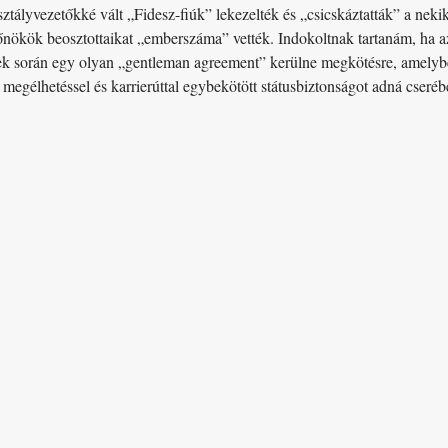
sztályvezetőkké vált „Fidesz-fiúk” lekezelték és „csicskáztatták” a neki
főnökök beosztottaikat „emberszáma” vették. Indokoltnak tartanám, ha 
ek során egy olyan „gentleman agreement” kerülne megkötésre, amelyben
 megélhetéssel és karrierúttal egybekötött státusbiztonságot adná cseréb