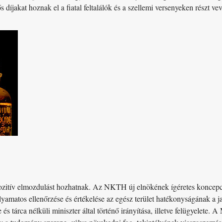
díjakat hoznak el a fiatal feltalálók és a szellemi versenyeken részt v
ozitív elmozdulást hozhatnak. Az NKTH új elnökének ígéretes koncepciój
amatos ellenőrzése és értékelése az egész terület hatékonyságának a ja
 és tárca nélküli miniszter által történő irányítása, illetve felügyel