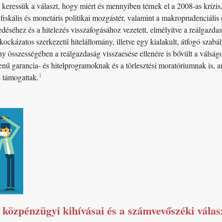
eressük a választ, hogy miért és mennyiben térnek el a 2008-as krízis, 
fiskális és monetáris politikai mozgástér, valamint a makroprudenciális 
déséhez és a hitelezés visszafogásához vezetett, elmélyítve a reálgazda
ckázatos szerkezetű hitelállomány, illetve egy kialakult, átfogó szabál
y összességében a reálgazdaság visszaesése ellenére is bővült a válsá
nű garancia- és hitelprogramoknak és a törlesztési moratóriumnak is, am
1
s támogattak.
 közpénzügyi kihívásai és a számvevőszéki vála