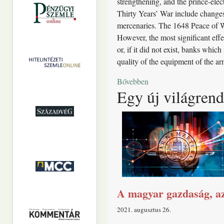
strengthening, and the prince-ele
Thirty Years’ War include changes 
mercenaries. The 1648 Peace of We
However, the most significant effe
or, if it did not exist, banks whic
quality of the equipment of the ar
Bővebben
Egy új világrend
A magyar gazdaság, az
2021. augusztus 26