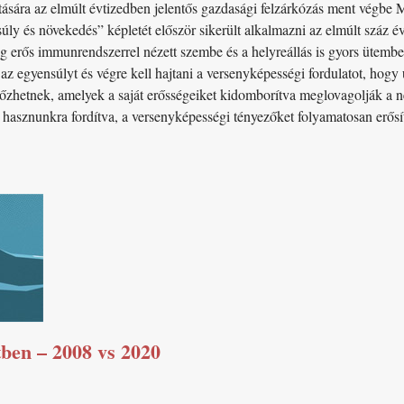
tására az elmúlt évtizedben jelentős gazdasági felzárkózás ment végbe
súly és növekedés” képletét először sikerült alkalmazni az elmúlt száz
g erős immunrendszerrel nézett szembe és a helyreállás is gyors ütemb
 az egyensúlyt és végre kell hajtani a versenyképességi fordulatot, hogy 
zhetnek, amelyek a saját erősségeiket kidomborítva meglovagolják a 
s hasznunkra fordítva, a versenyképességi tényezőket folyamatosan erő
tben – 2008 vs 2020