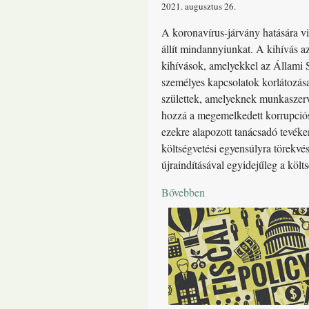
2021. augusztus 26
A koronavírus-járvány hatására vi
állít mindannyiunkat. A kihívás a
kihívások, amelyekkel az Állami 
személyes kapcsolatok korlátozása 
születtek, amelyeknek munkaszervez
hozzá a megemelkedett korrupciós
ezekre alapozott tanácsadó tevéken
költségvetési egyensúlyra törekvés
újraindításával egyidejűleg a költ
Bővebben