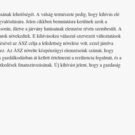
sának lehetőségét. A válság természete pedig, hogy kihívás elé
gvalósítására. Jelen cikkben bemutatásra kerülnek azok a
rán, illetve a járvány hatásainak elemzése révén szembesült. A
zatok növekedtek. E kihívásokra válaszul szervezeti változtatások
ésével az ÁSZ célja a lefedettség növelése volt, ezzel járulva
éhez. Az ÁSZ növelte közpénzügyi elemzéseink számát, hogy
gazdálkodásban át kellett értelmezni a reziliencia fogalmát, és a
tézkedések finanszírozásának. Új kihívást jelent, hogy a gazdaság