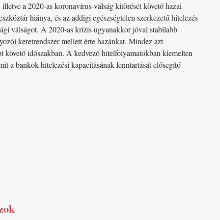
illetve a 2020-as koronavírus-válság kitörését követő hazai
eszköztár hiánya, és az addigi egészségtelen szerkezetű hitelezés
sági válságot. A 2020-as krízis ugyanakkor jóval stabilabb
yozói keretrendszer mellett érte hazánkat. Mindez azt
got követő időszakban. A kedvező hitelfolyamatokban kiemelten
it a bankok hitelezési kapacitásának fenntartását elősegítő
szok