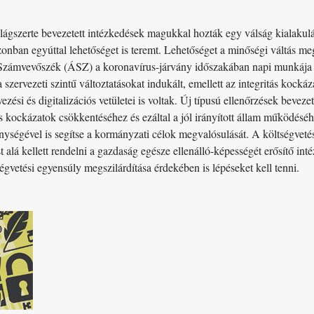
lágszerte bevezetett intézkedések magukkal hozták egy válság kialakulá
zonban egyúttal lehetőséget is teremt. Lehetőséget a minőségi váltás me
Számvevőszék (ÁSZ) a koronavírus-járvány időszakában napi munkája so
szervezeti szintű változtatásokat indukált, emellett az integritás kocká
ési és digitalizációs vetületei is voltak. Új típusú ellenőrzések bevezet
 kockázatok csökkentéséhez és ezáltal a jól irányított állam működés
ységével is segítse a kormányzati célok megvalósulását. A költségvetés 
t alá kellett rendelni a gazdaság egésze ellenálló-képességét erősítő in
ségvetési egyensúly megszilárdítása érdekében is lépéseket kell tenni.