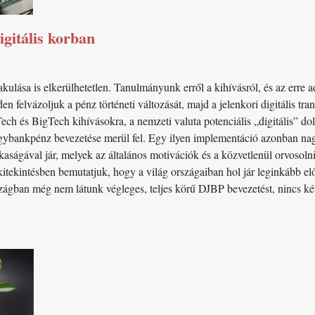
igitális korban
akulása is elkerülhetetlen. Tanulmányunk erről a kihívásról, és az erre a
n felvázoljuk a pénz történeti változását, majd a jelenkori digitális tra
Tech és BigTech kihívásokra, a nemzeti valuta potenciális „digitális” dol
jegybankpénz bevezetése merül fel. Egy ilyen implementáció azonban na
kaságával jár, melyek az általános motivációk és a közvetlenül orvosolni
itekintésben bemutatjuk, hogy a világ országaiban hol jár leginkább elő
rszágban még nem látunk végleges, teljes körű DJBP bevezetést, nincs ké