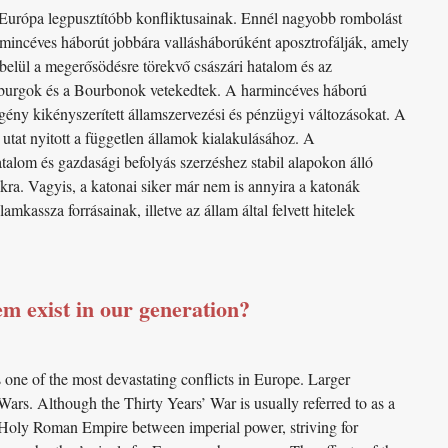
 Európa legpusztítóbb konfliktusainak. Ennél nagyobb rombolást
mincéves háborút jobbára vallásháborúként aposztrofálják, amely
 belül a megerősödésre törekvő császári hatalom és az
sburgok és a Bourbonok vetekedtek. A harmincéves háború
igény kikényszerített államszervezési és pénzügyi változásokat. A
 utat nyitott a független államok kialakulásához. A
talom és gazdasági befolyás szerzéshez stabil alapokon álló
kra. Vagyis, a katonai siker már nem is annyira a katonák
kassza forrásainak, illetve az állam által felvett hitelek
em exist in our generation?
as one of the most devastating conflicts in Europe. Larger
ars. Although the Thirty Years’ War is usually referred to as a
he Holy Roman Empire between imperial power, striving for