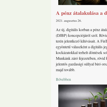
A pénz átalakulása a d
2021. augusztus 26
Az új, digitális korban a pénz átal
(DJBP) koncepciójáról szól. Rövide
terén jelentkező kihívásait. A Fin
egyöntetű válaszként a digitális 
kockázatokkal terhelt döntések so
Munkánk záró fejezetében, rövid k
jelentős gazdasági súllyal bíró o
majd tovább.
Bővebben