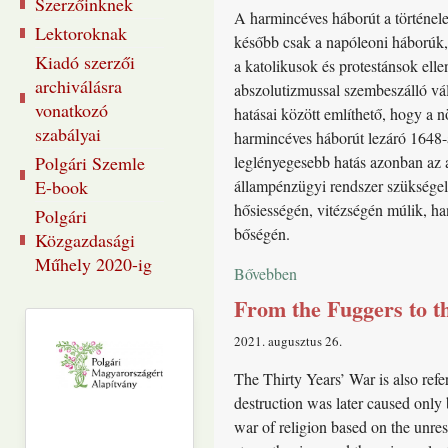
Szerzőinknek
A harmincéves háborút a történel
Lektoroknak
később csak a napóleoni háborúk,
Kiadó szerzői
a katolikusok és protestánsok ell
archiválásra
abszolutizmussal szembeszálló vá
vonatkozó
hatásai között említhető, hogy a 
szabályai
harmincéves háborút lezáró 1648-as
Polgári Szemle
leglényegesebb hatás azonban az a
E-book
állampénzügyi rendszer szükségelt
hősiességén, vitézségén múlik, han
Polgári
bőségén.
Közgazdasági
Műhely 2020-ig
Bővebben
From the Fuggers to th
2021. augusztus 26
The Thirty Years’ War is also refe
destruction was later caused only
war of religion based on the unre