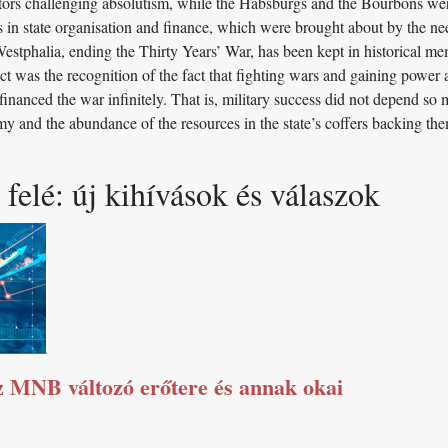
ctors challenging absolutism, while the Habsburgs and the Bourbons wer
in state organisation and finance, which were brought about by the need
stphalia, ending the Thirty Years’ War, has been kept in historical mem
ct was the recognition of the fact that fighting wars and gaining power
h financed the war infinitely. That is, military success did not depend s
my and the abundance of the resources in the state’s coffers backing them
 felé: új kihívások és válaszok
 MNB változó erőtere és annak okai