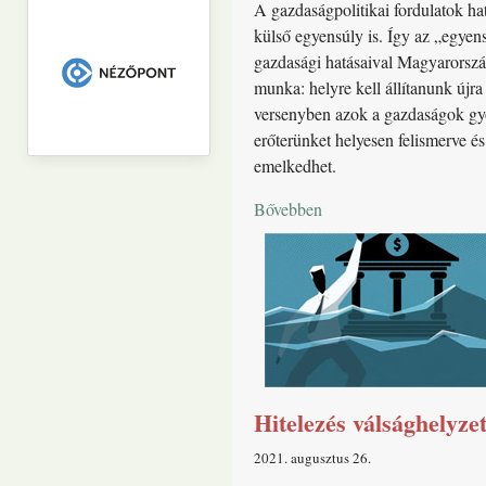
A gazdaságpolitikai fordulatok ha
külső egyensúly is. Így az „egyen
gazdasági hatásaival Magyarorszá
munka: helyre kell állítanunk újra
versenyben azok a gazdaságok győ
erőterünket helyesen felismerve é
emelkedhet.
Bővebben
Hitelezés válsághelyze
2021. augusztus 26