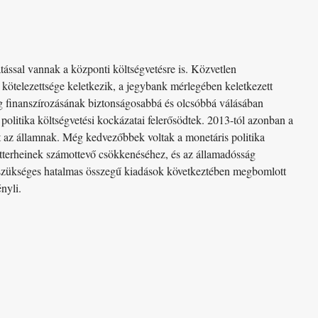
atással vannak a központi költségvetésre is. Közvetlen
i kötelezettsége keletkezik, a jegybank mérlegében keletkezett
ág finanszírozásának biztonságosabbá és olcsóbbá válásában
olitika költségvetési kockázatai felerősödtek. 2013-tól azonban a
tt az államnak. Még kedvezőbbek voltak a monetáris politika
matterheinek számottevő csökkenéséhez, és az államadósság
 szükséges hatalmas összegű kiadások következtében megbomlott
nyli.