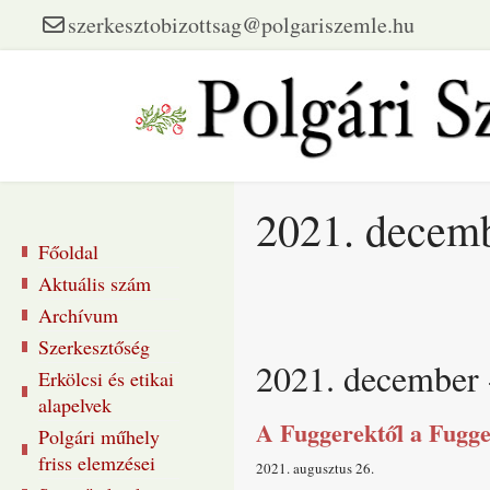
szerkesztobizottsag@polgariszemle.hu
2021. decemb
Főoldal
Aktuális szám
Archívum
Szerkesztőség
2021. december 
Erkölcsi és etikai
alapelvek
A Fuggerektől a Fugge
Polgári műhely
friss elemzései
2021. augusztus 26