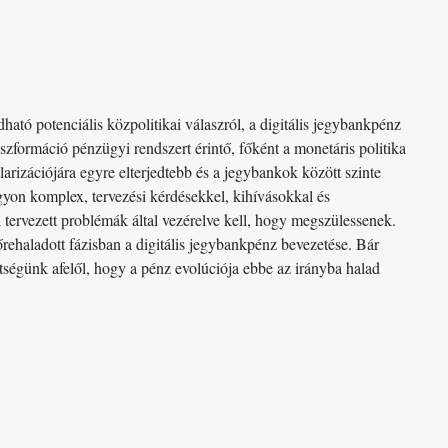
dható potenciális közpolitikai válaszról, a digitális jegybankpénz
nszformáció pénzügyi rendszert érintő, főként a monetáris politika
larizációjára egyre elterjedtebb és a jegybankok között szinte
gyon komplex, tervezési kérdésekkel, kihívásokkal és
 tervezett problémák által vezérelve kell, hogy megszülessenek.
rehaladott fázisban a digitális jegybankpénz bevezetése. Bár
tségünk afelől, hogy a pénz evolúciója ebbe az irányba halad