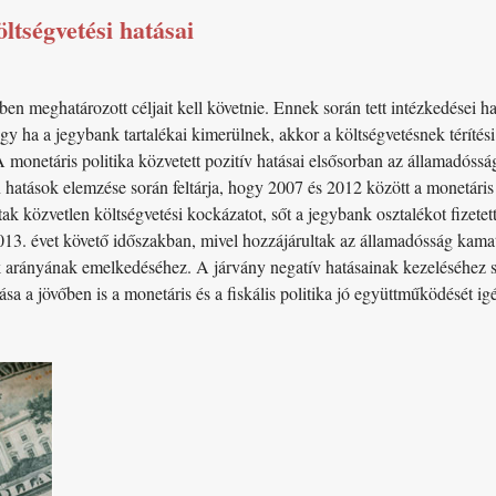
ltségvetési hatásai
en meghatározott céljait kell követnie. Ennek során tett intézkedései h
ogy ha a jegybank tartalékai kimerülnek, akkor a költségvetésnek térítés
monetáris politika közvetett pozitív hatásai elsősorban az államadóss
atások elemzése során feltárja, hogy 2007 és 2012 között a monetáris p
k közvetlen költségvetési kockázatot, sőt a jegybank osztalékot fizete
 2013. évet követő időszakban, mivel hozzájárultak az államadósság ka
ok arányának emelkedéséhez. A járvány negatív hatásainak kezeléséhez
ása a jövőben is a monetáris és a fiskális politika jó együttműködését igé