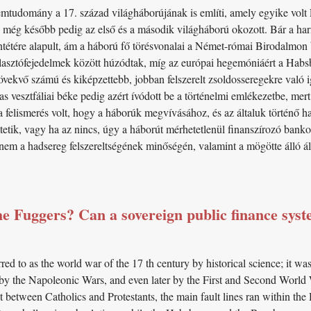
emtudomány a 17. század világháborújának is említi, amely egyike volt
 még később pedig az első és a második világháború okozott. Bár a har
entétére alapult, ám a háború fő törésvonalai a Német-római Birodalmon
lasztófejedelmek között húzódtak, míg az európai hegemóniáért a Hab
növekvő számú és kiképzettebb, jobban felszerelt zsoldosseregekre való 
 vesztfáliai béke pedig azért ívódott be a történelmi emlékezetbe, mert
 felismerés volt, hogy a háborúk megvívásához, és az általuk történő ha
etik, vagy ha az nincs, úgy a háborút mérhetetlenül finanszírozó banko
em a hadsereg felszereltségének minőségén, valamint a mögötte álló állam
e Fuggers? Can a sovereign public finance syst
rred to as the world war of the 17 th century by historical science; it w
 by the Napoleonic Wars, and even later by the First and Second World W
st between Catholics and Protestants, the main fault lines ran within t