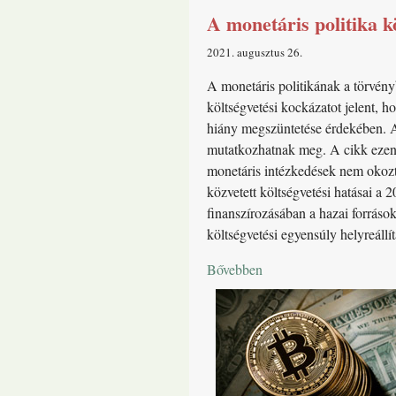
A monetáris politika kö
2021. augusztus 26
A monetáris politikának a törvényb
költségvetési kockázatot jelent, h
hiány megszüntetése érdekében. A 
mutatkozhatnak meg. A cikk ezen h
monetáris intézkedések nem okozta
közvetett költségvetési hatásai a
finanszírozásában a hazai forrás
költségvetési egyensúly helyreállít
Bővebben