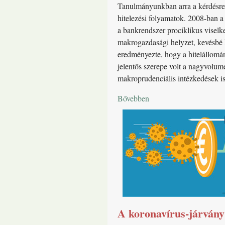
Tanulmányunkban arra a kérdésre k
hitelezési folyamatok. 2008-ban a 
a bankrendszer prociklikus viselke
makrogazdasági helyzet, kevésbé ko
eredményezte, hogy a hitelállomán
jelentős szerepe volt a nagyvolume
makroprudenciális intézkedések i
Bővebben
A koronavírus-járvány