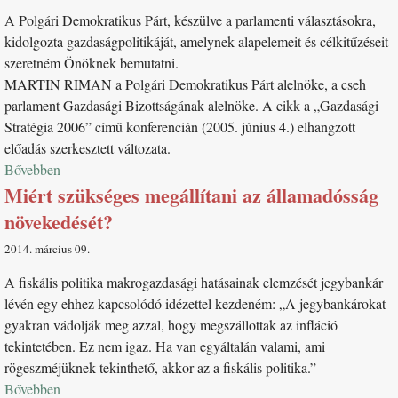
A Polgári Demokratikus Párt, készülve a parlamenti választásokra,
kidolgozta gazdaságpolitikáját, amelynek alapelemeit és célkitűzéseit
szeretném Önöknek bemutatni.
MARTIN RIMAN a Polgári Demokratikus Párt alelnöke, a cseh
parlament Gazdasági Bizottságának alelnöke. A cikk a „Gazdasági
Stratégia 2006” című konferencián (2005. június 4.) elhangzott
előadás szerkesztett változata.
Bővebben
Miért szükséges megállítani az államadósság
növekedését?
2014. március 09
A fiskális politika makrogazdasági hatásainak elemzését jegybankár
lévén egy ehhez kapcsolódó idézettel kezdeném: „A jegybankárokat
gyakran vádolják meg azzal, hogy megszállottak az infláció
tekintetében. Ez nem igaz. Ha van egyáltalán valami, ami
rögeszméjüknek tekinthető, akkor az a fiskális politika.”
Bővebben