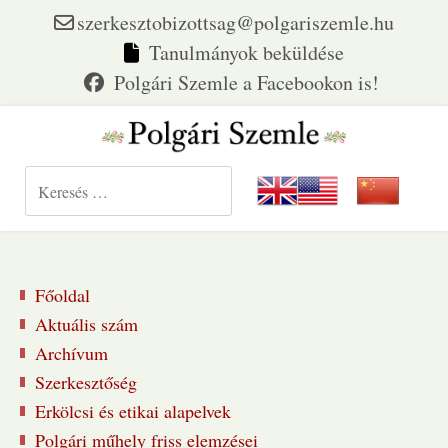
szerkesztobizottsag@polgariszemle.hu
Tanulmányok beküldése
Keresés...
Főoldal
Aktuális szám
Archívum
Szerkesztőség
Erkölcsi és etikai alapelvek
Polgári műhely friss elemzései