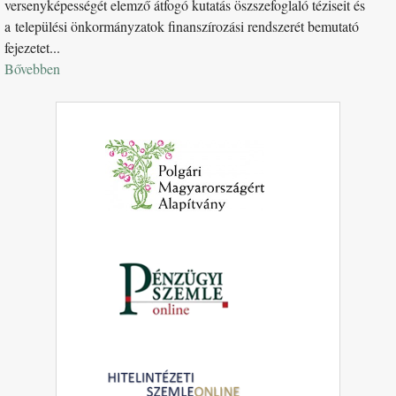
versenyképességét elemző átfogó kutatás öszszefoglaló téziseit és
a települési önkormányzatok finanszírozási rendszerét bemutató
fejezetet...
Bővebben