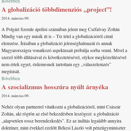
Bővebben
A globalizáció többdimenziós „project”!
2014. március 09
A Polgári Szemle áprilisi számában jelent meg Cséfalvay Zoltán
Mindig van egy másik út is – Tíz tétel a globalizációról című
elemzése. Írásában a globalizáció jelenséghalmazát és annak
Magyarországra vonatkozó aspektusait próbálja sorba venni. Mivel a
szerző több állításával és következtetésével, olykor megközelítésével
nem értek egyet, érdemesnek tartottam egy „válaszelemzés”
megírását.
Bővebben
A szocializmus hosszúra nyúlt árnyéka
2014. március 09
Nehéz olyan partnerrel vitatkozni a globalizációról, mint Császár
Zoltán, aki rögtön az első bekezdésben leszögezi: a globalizáció
„alapvetően rossz berendezkedés”. Ez az indítás legalább annyira
doktriner, mint évekkel ezelőtt Békesi László volt pénzügyminiszter