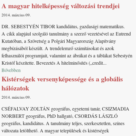
A magyar hitelképesség változási trendjei
2014. március 09
DR. SEBESTYÉN TIBOR kandidátus, gazdasági matematikus.
A cikk alapjául szolgáló tanulmány a szerző vezetésével az Eutrend
Kutatóban, a Szövetség a Polgári Magyarország Alapítvány
megbízásából készült. A trendelemző számításokat és azok
felhasználói programjait, valamint az ábrákat és a táblákat Sebestyén
Kristóf készítette. Bevezetés A hitelminősítés („credit...
Bővebben
Kistérségek versenyképessége és a globális
hálózatok
2014. március 09
CSÉFALVAY ZOLTÁN geográfus, egyetemi tanár, CSIZMADIA
NORBERT geográfus, PhD hallgató, CSORDÁS LÁSZLÓ
geográfus, kandidátus. A tanulmány teljes, szerkesztetlen, színes
változata letölthető. A magyar települések és kistérségek