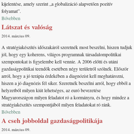
kijelentése, amely szerint „a globalizáció alapvetően pozitív
folyamat”.
Bővebben
Látszat és valóság
2014. március 09
A stratégiakészítés időszakáról szeretnék most beszélni, hiszen tudjuk
jól, hogy egy koherens, világos programnak társadalompolitikai
szempontokat is figyelembe kell vennie. A 2006 előtti és utáni
gazdaságpolitikai teendők esetében négy területről szólnék. Először
arról, hogy a jó terápia érdekében a diagnózist kell meghatározni,
hiszen a jó diagnózis fél siker. Szeretnék beszélni arról, hogy ebből a
helyzetből milyen kiút lehetséges, az euró bevezetése
Magyarországon milyen feladatot ró a kormányra, és hogy mindez a
stratégiakészítés szempontjából milyen feladatokat ró ránk.
Bővebben
A cseh jobboldal gazdaságpolitikája
2014. március 09